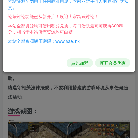
本站资源切勿用于任何商业用途，本站不对任何人的商业行为负
责。
确的BUG，其他地方一点没动
论坛评论功能已从新开启！欢迎大家踊跃讨论！
没有泰山、月河等地图，但官方貌似有素材，需要的自己加
本站全部资源均可使用积分兑换，每日活跃最高可获得600积
吧
分，相当于本站所有资源均可白嫖！
本站全部资源解压密码：www.aae.ink
注意事项
在搭建过程中，可能会遇到各种问题，建议仔细阅读搭建教
程，并尝试自己解决。
点此加群
新开会员优惠
如果遇到无法解决的问题，可以在相关论坛或社区寻求帮
助。
请遵守相关法律法规，不要利用搭建的游戏环境从事任何违
法活动。
游戏截图：