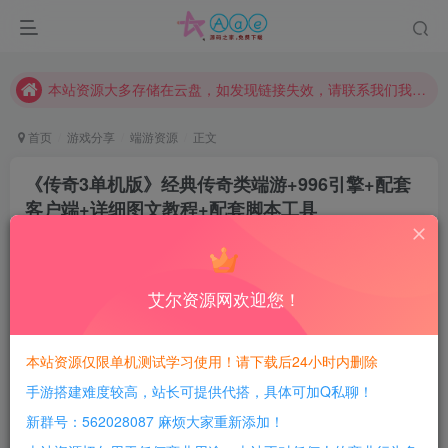
本网站的文章部分内容可能来源于网络，仅供大家学习与参考，如有侵权，请联系站长QQ466107887进行删除处理。
本站评论功能已从新开启！欢迎大家踊跃讨论！（用户每日活跃可得积分数量增加至600，加速获得更多免费资源！）
本站资源大多存储在云盘，如发现链接失效，请联系我们我们会第一时间更新。
本站一律禁止以任何方式发布或转载任何违法的相关信息，访客发现请向站长举报
首页
游戏分享
端游资源
正文
现在赞助会员享受专属折扣，详情点击此条公告。
《传奇3单机版》经典传奇类端游+996引擎+配套
请勿相信任何评论区广告！以免上当受骗！
客户端+详细图文教程+配套脚本工具
本网站的文章部分内容可能来源于网络，仅供大家学习与参考，如有侵权，请联系站长QQ466107887进行删除处理。
豆豆呀
关注
1年前更新
0
626
197
艾尔资源网欢迎您！
每日活跃最高可获得600积分！所有资源可以使用
积分免费兑换！
本站资源仅限单机测试学习使用！请下载后24小时内删除
手游搭建难度较高，站长可提供代搭，具体可加Q私聊！
游戏介绍：
新群号：562028087 麻烦大家重新添加！
在996的官方论坛找到的，修复了图标和物品显示不正