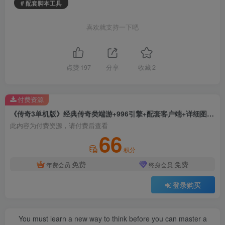
# 配套脚本工具
喜欢就支持一下吧
点赞
197
分享
收藏
2
付费资源
《传奇3单机版》经典传奇类端游+996引擎+配套客户端+详细图文教程+配套脚本工具
此内容为付费资源，请付费后查看
66
积分
免费
免费
年费会员
终身会员
登录购买
You must learn a new way to think before you can master a