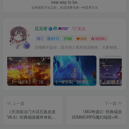
new way to be.
在掌握新方法之前，你必须要先换一种思考方法
豆豆呀
关注
1
3111
65
524
392W+
没谁瞧不起你，因为别人根本就没瞧你，大家都很忙的
【一键安装】热门冒险策略类游戏崩坏：星穹铁道全新2.3版本一键端+一键代理+一键启动+免虚拟机
[一键安装] 【转载】原神3.4真端服务端+源码+配套客户端+详尽说明+GM工具+源码说明文件
上一篇
下一篇
《天演策法门大话五族皮皮
《MU奇迹2》经典端游
V8.6》经典端游最终单机精
3DMMORPG魔幻端游+WIN
修版+GM工具+大量修复+配
系服务端+PC客户端+登录器
套教程
+GM工具+详细搭建教程+视