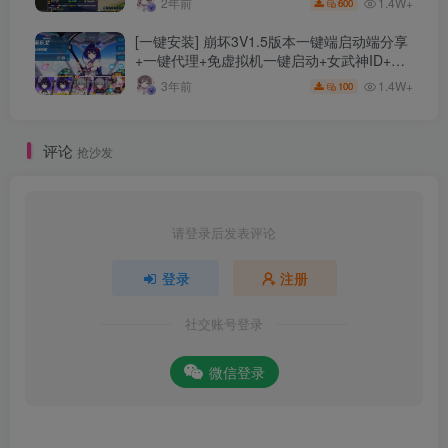
1.4W+
2年前
600
[一键安装] 崩坏3V1.5版本一键端启动端分享
+一键代理+免虚拟机一键启动+女武神ID+详
细指令+极简一键修改
1.4W+
3年前
100
评论
抢沙发
请登录后发表评论
登录
注册
社交账号登录
微信登录