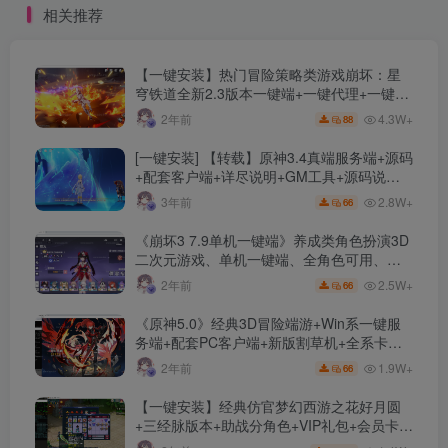
相关推荐
频教程
【一键安装】热门冒险策略类游戏崩坏：星
穹铁道全新2.3版本一键端+一键代理+一键启
动+免虚拟机
4.3W+
2年前
88
[一键安装] 【转载】原神3.4真端服务端+源码
+配套客户端+详尽说明+GM工具+源码说明
文件
2.8W+
3年前
66
《崩坏3 7.9单机一键端》养成类角色扮演3D
二次元游戏、单机一键端、全角色可用、无
限资源、附带保姆级安装教程
2.5W+
2年前
66
《原神5.0》经典3D冒险端游+Win系一键服
务端+配套PC客户端+新版割草机+全系卡池
文件
1.9W+
2年前
66
【一键安装】经典仿官梦幻西游之花好月圆
+三经脉版本+助战分角色+VIP礼包+会员卡
+剧情活动+视频搭建及其他修改资料