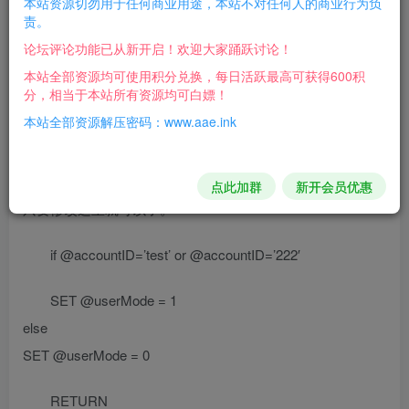
本站资源切勿用于任何商业用途，本站不对任何人的商业行为负
设定 GM 帐号 和 Gm 命令
责。
论坛评论功能已从新开启！欢迎大家踊跃讨论！
1. GM 帐号
本站全部资源均可使用积分兑换，每日活跃最高可获得600积
分，相当于本站所有资源均可白嫖！
SQL 数据库—lunentiatest—储存过程—双击
本站全部资源解压密码：www.aae.ink
account_login-拉到最下面
默认了2个帐号是GM帐号,其中test和222是帐号名称，
点此加群
新开会员优惠
只要修改这里就可以了。
if @accountID=’test’ or @accountID=’222′
SET @userMode = 1
else
SET @userMode = 0
RETURN