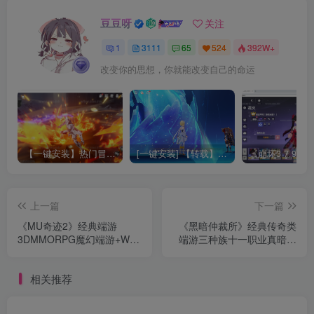
豆豆呀
关注
1
3111
65
524
392W+
改变你的思想，你就能改变自己的命运
【一键安装】热门冒险策略类游戏崩坏：星穹铁道全新2.3版本一键端+一键代理+一键启动+免虚拟机
[一键安装] 【转载】原神3.4真端服务端+源码+配套客户端+详尽说明+GM工具+源码说明文件
上一篇
下一篇
《MU奇迹2》经典端游
《黑暗仲裁所》经典传奇类
3DMMORPG魔幻端游+WIN
端游三种族十一职业真暗黑
系服务端+PC客户端+登录器
版+千种词条+神格+四大陆
+GM工具+详细搭建教程+视
苦行+华丽光柱+单机登录器
相关推荐
频教程