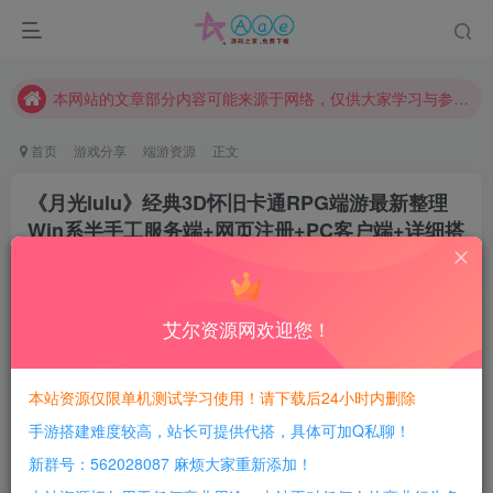
请勿相信任何评论区广告！以免上当受骗！
本网站的文章部分内容可能来源于网络，仅供大家学习与参考，如有侵权，请联系站长QQ466107887进行删除处理。
本站评论功能已从新开启！欢迎大家踊跃讨论！（用户每日活跃可得积分数量增加至600，加速获得更多免费资源！）
本站资源大多存储在云盘，如发现链接失效，请联系我们我们会第一时间更新。
首页
游戏分享
端游资源
正文
本站一律禁止以任何方式发布或转载任何违法的相关信息，访客发现请向站长举报
《月光lulu》经典3D怀旧卡通RPG端游最新整理
现在赞助会员享受专属折扣，详情点击此条公告。
Win系半手工服务端+网页注册+PC客户端+详细搭
请勿相信任何评论区广告！以免上当受骗！
建教程
本网站的文章部分内容可能来源于网络，仅供大家学习与参考，如有侵权，请联系站长QQ466107887进行删除处理。
豆豆呀
关注
1年前更新
艾尔资源网欢迎您！
0
550
83
每日活跃最高可获得600积分！所有资源可以使用
本站资源仅限单机测试学习使用！请下载后24小时内删除
积分免费兑换！
手游搭建难度较高，站长可提供代搭，具体可加Q私聊！
游戏介绍：
新群号：562028087 麻烦大家重新添加！