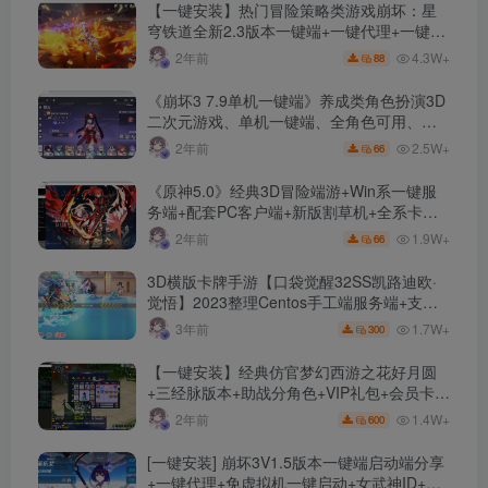
【一键安装】热门冒险策略类游戏崩坏：星
穹铁道全新2.3版本一键端+一键代理+一键启
动+免虚拟机
4.3W+
2年前
88
《崩坏3 7.9单机一键端》养成类角色扮演3D
二次元游戏、单机一键端、全角色可用、无
限资源、附带保姆级安装教程
2.5W+
2年前
66
《原神5.0》经典3D冒险端游+Win系一键服
务端+配套PC客户端+新版割草机+全系卡池
文件
1.9W+
2年前
66
3D横版卡牌手游【口袋觉醒32SS凯路迪欧·
觉悟】2023整理Centos手工端服务端+支付
对接+安卓苹果双端+运营后台+GM授权后台
1.7W+
3年前
300
+代理后台
【一键安装】经典仿官梦幻西游之花好月圆
+三经脉版本+助战分角色+VIP礼包+会员卡
+剧情活动+视频搭建及其他修改资料
1.4W+
2年前
600
[一键安装] 崩坏3V1.5版本一键端启动端分享
+一键代理+免虚拟机一键启动+女武神ID+详