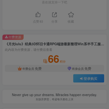
喜欢就支持一下吧
点赞
83
分享
收藏
付费资源
《月光lulu》经典3D怀旧卡通RPG端游最新整理Win系半手工服务端+网页注册+PC客户端+详细搭建教程
此内容为付费资源，请付费后查看
66
积分
免费
免费
年费会员
终身会员
登录购买
Never give up your dreams. Miracles happen everyday.
别放弃梦想，奇迹每天都在上演