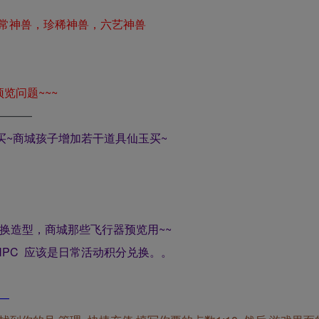
常神兽，珍稀神兽，六艺神兽
览问题~~~
———
2买~商城孩子增加若干道具仙玉买~
换造型，商城那些飞行器预览用~~
NPC 应该是日常活动积分兑换。。
—