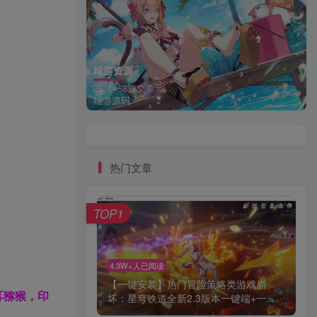
端游资源
1458篇文章
端游源码
热门文章
TOP1
4.3W+人已阅读
【一键安装】热门冒险策略类游戏崩
耳猕猴，印
坏：星穹铁道全新2.3版本一键端+一...