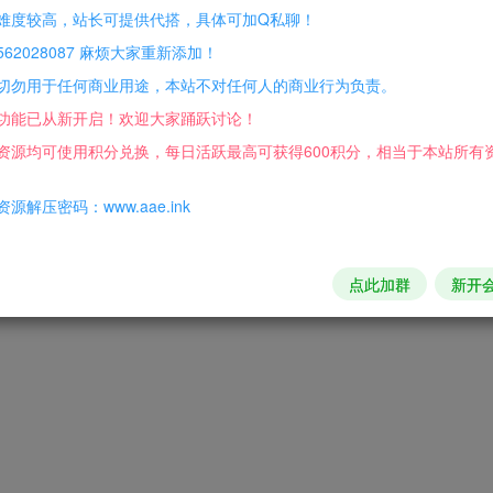
———————-
难度较高，站长可提供代搭，具体可加Q私聊！
62028087 麻烦大家重新添加！
切勿用于任何商业用途，本站不对任何人的商业行为负责。
功能已从新开启！欢迎大家踊跃讨论！
软常用运行库合集安装~
资源均可使用积分兑换，每日活跃最高可获得600积分，相当于本站所有
lanzouw.com/b00zq7mta
密码：5l8h
源解压密码：www.aae.ink
—-
—-
点此加群
新开