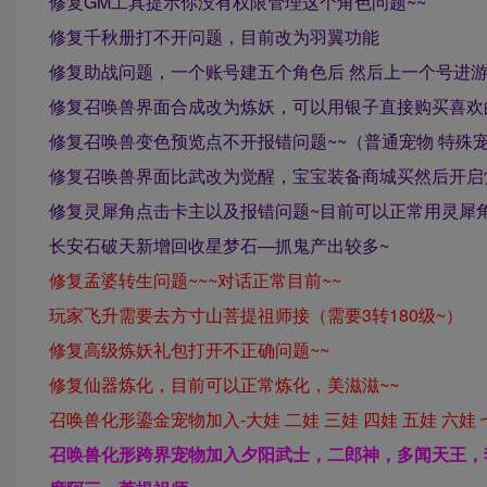
修复GM工具提示你没有权限管理这个角色问题~~
修复千秋册打不开问题，目前改为羽翼功能
修复助战问题，一个账号建五个角色后 然后上一个号进
修复召唤兽界面合成改为炼妖，可以用银子直接购买喜欢
修复召唤兽变色预览点不开报错问题~~（普通宠物 特殊宠物
修复召唤兽界面比武改为觉醒，宝宝装备商城买然后开启觉
修复灵犀角点击卡主以及报错问题~目前可以正常用灵犀角
长安石破天新增回收星梦石—抓鬼产出较多~
修复孟婆转生问题~~~对话正常目前~~
玩家飞升需要去方寸山菩提祖师接（需要3转180级~）
修复高级炼妖礼包打开不正确问题~~
修复仙器炼化，目前可以正常炼化，美滋滋~~
召唤兽化形鎏金宠物加入-大娃 二娃 三娃 四娃 五娃 六娃
召唤兽化形跨界宠物加入夕阳武士，二郎神，多闻天王，