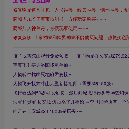
度阿三，菩提祖师
修复物品道具礼包：人形神兽，经典神兽，情怀神兽，五
商城增加若干宝宝技能书，方便玩家购买~~~~
商城加入神兽丹，方便玩家使用~~~~
修复炼妖–土豪神兽和跨界神兽不能购买问题，修复变色预
—————————————————————————
孩子找普陀山观音免费领取~~~孩子物品在长安城279,8
宝宝飞升要去洛阳找灵兽仙~
人物转生找幽冥地府孟婆接~
人物飞升找方寸山大殿菩提祖师（需要3转180级）
飞行器达到50级可以领取，然后商城飞行器买乾坤变幻珠
法宝和灵宝 长安城 渡劫杀了几率给~~李世民旁边有一个
内丹在长安城224,182饰品店买~
–
—————————————————————————