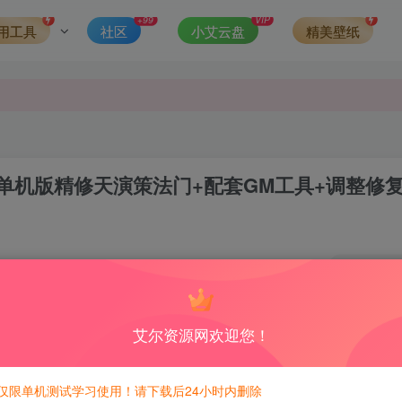
发现请向站长举报
+99
VIP
用工具
社区
小艾云盘
精美壁纸
侵权，请联系站长QQ466107887进行删除处理。
游单机版精修天演策法门+配套GM工具+调整修
4
6
积分免费兑换！
艾尔资源网欢迎您！
GM工具直接登录~~解除GM权限不足~
仅限单机测试学习使用！请下载后24小时内删除