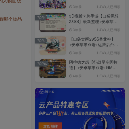
面的人物面板
+免虚拟机一键启动+女武神
3年前
1.4W+人已阅读
ID+详细指令+极简一键修改
3D横版卡牌手游【口袋觉醒
TOP8
看看哪个物品
23SS】最新整理+安卓苹果
双端+运营后台+GM后台+详
3年前
1.4W+人已阅读
细搭建教程
【口袋觉醒29SS暴龙神】
TOP9
+安卓苹果双端+运营后台
+GM授权后台+ubuntu学习
3年前
1.2W+人已阅读
端
阿拉德之怒【征战星空阿拉
TOP10
德】+安卓苹果双端+GM授
权后台+运营后台+活动全开
4年前
1.2W+人已阅读
+详细教程