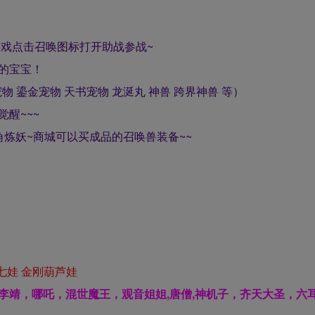
游戏点击召唤图标打开助战参战~
的宝宝！
 鎏金宠物 天书宠物 龙涎丸 神兽 跨界神兽 等）
醒~~~
炼妖~商城可以买成品的召唤兽装备~~
 七娃 金刚葫芦娃
李靖，哪吒，混世魔王，观音姐姐,唐僧,神机子，齐天大圣，六