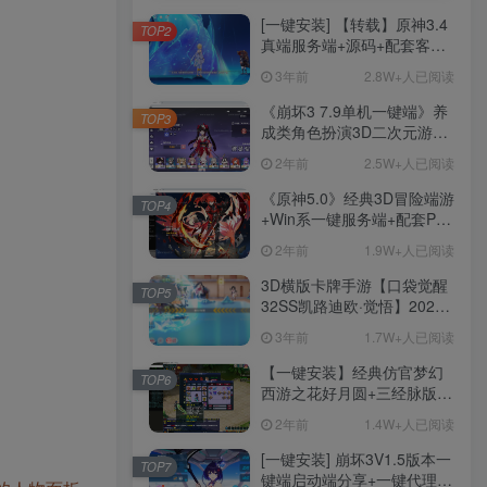
[一键安装] 【转载】原神3.4
TOP2
真端服务端+源码+配套客户
端+详尽说明+GM工具+源码
3年前
2.8W+人已阅读
说明文件
《崩坏3 7.9单机一键端》养
TOP3
成类角色扮演3D二次元游
戏、单机一键端、全角色可
2年前
2.5W+人已阅读
用、无限资源、附带保姆级
安装教程
《原神5.0》经典3D冒险端游
TOP4
+Win系一键服务端+配套PC
客户端+新版割草机+全系卡
2年前
1.9W+人已阅读
池文件
3D横版卡牌手游【口袋觉醒
TOP5
32SS凯路迪欧·觉悟】2023
整理Centos手工端服务端
3年前
1.7W+人已阅读
+支付对接+安卓苹果双端+运
营后台+GM授权后台+代理
【一键安装】经典仿官梦幻
TOP6
后台
西游之花好月圆+三经脉版本
+助战分角色+VIP礼包+会员
2年前
1.4W+人已阅读
卡+剧情活动+视频搭建及其
他修改资料
[一键安装] 崩坏3V1.5版本一
TOP7
键端启动端分享+一键代理