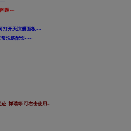
—-
问题~~
可打开天演册面板~~
常洗炼配饰~~~
迹 祥瑞等 可右击使用~