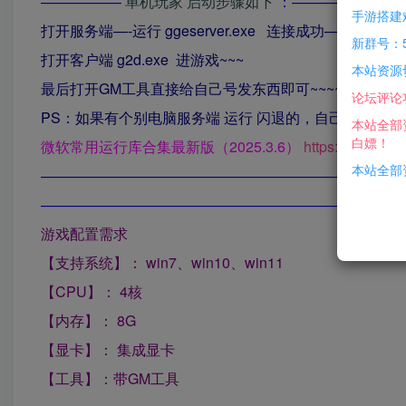
—————–
单机玩家
启动步骤如下
：————————
手游搭建
打开服务端—-运行 ggeserver.exe 连接成功—
新群号：5
打开客户端 g2d.exe 进游戏~~~
本站资源
最后打开GM工具直接给自己号发东西即可~~~~~
论坛评论
PS：如果有个别电脑服务端
运行
闪退的，自己去下个
微
本站全部
白嫖！
微软常用运行库合集最新版（2025.3.6）
https://mefcl.
本站全部资
—————————————————————————
—————————————————————————
游戏配置需求
【支持系统】： win7、win10、win11
【CPU】： 4核
【内存】： 8G
【显卡】： 集成显卡
【工具】：带GM工具