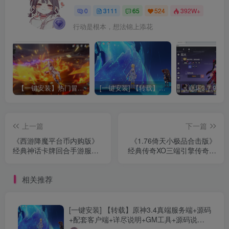
0
3111
65
524
392W+
行动是根本，想法锦上添花
【一键安装】热门冒险策略类游戏崩坏：星穹铁道全新2.3版本一键端+一键代理+一键启动+免虚拟机
[一键安装] 【转载】原神3.4真端服务端+源码+配套客户端+详尽说明+GM工具+源码说明文件
上一篇
下一篇
《西游降魔平台币内购版》
《1.76倚天小极品合击版》
经典神话卡牌回合手游服务
经典传奇XO三端引擎传奇手
端+Linux手工服务端+CDK授
游+Win服务端+盘古之地+云
权后台+安卓苹果双端+详细
梦十三洲+迷失森林+天之圣
相关推荐
搭建教程
地
[一键安装] 【转载】原神3.4真端服务端+源码
+配套客户端+详尽说明+GM工具+源码说明