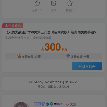
点赞
160
分享
收藏
1
付费资源
《人类大战僵尸259关第三代全时装内购版》经典闯关类手游VM一键端+安卓苹果双端+linux手工服务端+新版GM授权后台+详细修改教程
此内容为付费资源，请付费后查看
300
积分
免费
免费
年费会员
终身会员
登录购买
Be happy. No worries, just smile.
开心点，别担心，微笑就好
豆豆呀
关注