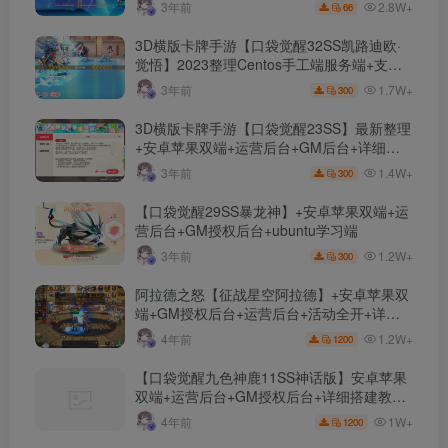
文件
2.8W+
3年前
66
3D横版卡牌手游【口袋觉醒32SS凯路迪欧·
觉悟】2023整理Centos手工端服务端+支付
对接+安卓苹果双端+运营后台+GM授权后台
1.7W+
3年前
300
+代理后台
3D横版卡牌手游【口袋觉醒23SS】最新整理
+安卓苹果双端+运营后台+GM后台+详细搭
建教程
1.4W+
3年前
300
【口袋觉醒29SS暴龙神】+安卓苹果双端+运
营后台+GM授权后台+ubuntu学习端
1.2W+
3年前
300
阿拉德之怒【征战星空阿拉德】+安卓苹果双
端+GM授权后台+运营后台+活动全开+详细
教程
1.2W+
4年前
1200
【口袋觉醒九色神鹿11SS神话版】安卓苹果
双端+运营后台+GM授权后台+详细搭建教
程。
1W+
4年前
1200