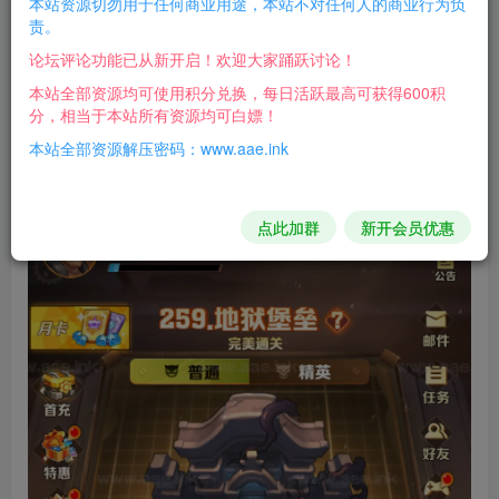
本站资源切勿用于任何商业用途，本站不对任何人的商业行为负
亲测了安卓，苹果有配套全部文件，自行研究吧！
责。
论坛评论功能已从新开启！欢迎大家踊跃讨论！
单机直接解压VM一键端即可！客户端使用僵尸259关单
本站全部资源均可使用积分兑换，每日活跃最高可获得600积
安卓完整压缩包内的！
分，相当于本站所有资源均可白嫖！
本站全部资源解压密码：www.aae.ink
游戏截图：
点此加群
新开会员优惠