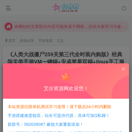
现在赞助会员享受专属折扣，详情点击此条公告。
请勿相信任何评论区广告！以免上当受骗！
本网站的文章部分内容可能来源于网络，仅供大家学习与参考，如有侵权，请联系站长QQ466107887进行删除处理。
首页
游戏分享
手游资源
正文
《人类大战僵尸259关第三代全时装内购版》经典
闯关类手游VM一键端+安卓苹果双端+linux手工服
务端+新版GM授权后台+详细修改教程
豆豆呀
关注
1年前更新
艾尔资源网欢迎您！
3
659
160
每日活跃最高可获得600积分！所有资源可以使用
本站资源仅限单机测试学习使用！请下载后24小时内删除
积分免费兑换！
手游搭建难度较高，站长可提供代搭，具体可加Q私聊！
游戏介绍：
新群号：562028087 麻烦大家重新添加！