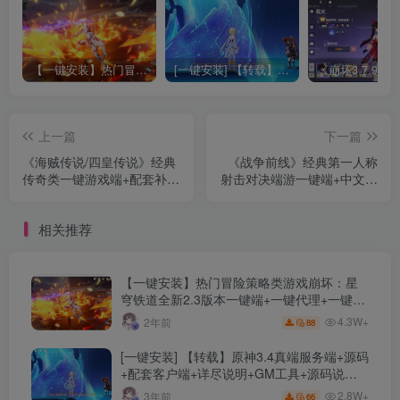
【一键安装】热门冒险策略类游戏崩坏：星穹铁道全新2.3版本一键端+一键代理+一键启动+免虚拟机
[一键安装] 【转载】原神3.4真端服务端+源码+配套客户端+详尽说明+GM工具+源码说明文件
上一篇
下一篇
《海贼传说/四皇传说》经典
《战争前线》经典第一人称
传奇类一键游戏端+配套补丁
射击对决端游一键端+中文客
+单机登录器+精美网站+详
户端+局域网联网+详细教程
细教程+GM模式+GM工具
相关推荐
+Gom引擎
【一键安装】热门冒险策略类游戏崩坏：星
穹铁道全新2.3版本一键端+一键代理+一键启
动+免虚拟机
4.3W+
2年前
88
[一键安装] 【转载】原神3.4真端服务端+源码
+配套客户端+详尽说明+GM工具+源码说明
文件
2.8W+
3年前
66