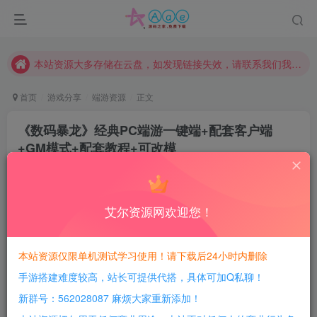
本网站的文章部分内容可能来源于网络，仅供大家学习与参考，如有侵权，请联系站长QQ466107887进行删除处理。
本站评论功能已从新开启！欢迎大家踊跃讨论！（用户每日活跃可得积分数量增加至600，加速获得更多免费资源！）
本站资源大多存储在云盘，如发现链接失效，请联系我们我们会第一时间更新。
本站一律禁止以任何方式发布或转载任何违法的相关信息，访客发现请向站长举报
首页
游戏分享
端游资源
正文
现在赞助会员享受专属折扣，详情点击此条公告。
《数码暴龙》经典PC端游一键端+配套客户端
请勿相信任何评论区广告！以免上当受骗！
+GM模式+配套教程+可改模
本网站的文章部分内容可能来源于网络，仅供大家学习与参考，如有侵权，请联系站长QQ466107887进行删除处理。
豆豆呀
关注
1年前更新
0
595
135
艾尔资源网欢迎您！
每日活跃最高可获得600积分！所有资源可以使用
积分免费兑换！
本站资源仅限单机测试学习使用！请下载后24小时内删除
手游搭建难度较高，站长可提供代搭，具体可加Q私聊！
游戏介绍：
新群号：562028087 麻烦大家重新添加！
安装教程：