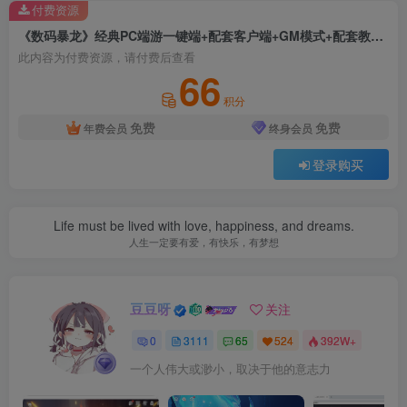
付费资源
《数码暴龙》经典PC端游一键端+配套客户端+GM模式+配套教程+可改模
此内容为付费资源，请付费后查看
66
积分
免费
免费
年费会员
终身会员
登录购买
Life must be lived with love, happiness, and dreams.
人生一定要有爱，有快乐，有梦想
豆豆呀
关注
0
3111
65
524
392W+
一个人伟大或渺小，取决于他的意志力