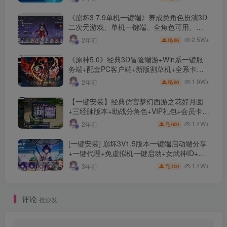
《崩坏3 7.9单机一键端》养成类角色扮演3D
二次元游戏、单机一键端、全角色可用、无
限资源、附带保姆级安装教程
2.5W+
2年前
66
《原神5.0》经典3D冒险端游+Win系一键服
务端+配套PC客户端+新版割草机+全系卡池
文件
1.9W+
2年前
66
【一键安装】经典仿官梦幻西游之花好月圆
+三经脉版本+助战分角色+VIP礼包+会员卡
+剧情活动+视频搭建及其他修改资料
1.4W+
2年前
600
[一键安装] 崩坏3V1.5版本一键端启动端分享
+一键代理+免虚拟机一键启动+女武神ID+详
细指令+极简一键修改
1.4W+
3年前
100
评论
抢沙发