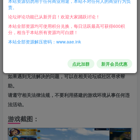
本站资源切勿用于任何商业用途，本站不对任何人的商业行为负
责。
打开 MM-PC-SMBL-SMDS.exe 直接点击 安装
论坛评论功能已从新开启！欢迎大家踊跃讨论！
默认安装D盘 路径D:\DMO
本站全部资源均可使用积分兑换，每日活跃最高可获得600积
分，相当于本站所有资源均可白嫖！
安装大小约44.9GB
本站全部资源解压密码：www.aae.ink
注意事项
在搭建过程中，可能会遇到各种问题，建议仔细阅读搭建教
点此加群
新开会员优惠
程，并尝试自己解决。
如果遇到无法解决的问题，可以在相关论坛或社区寻求帮
助。
请遵守相关法律法规，不要利用搭建的游戏环境从事任何违
法活动。
游戏截图：