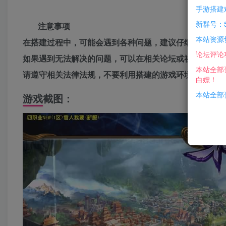
手游搭建
新群号：5
注意事项
本站资源
在搭建过程中，可能会遇到各种问题，建议仔细阅读搭建
论坛评论
如果遇到无法解决的问题，可以在相关论坛或社区寻求帮
本站全部
请遵守相关法律法规，不要利用搭建的游戏环境从事任何
白嫖！
本站全部资
游戏截图：