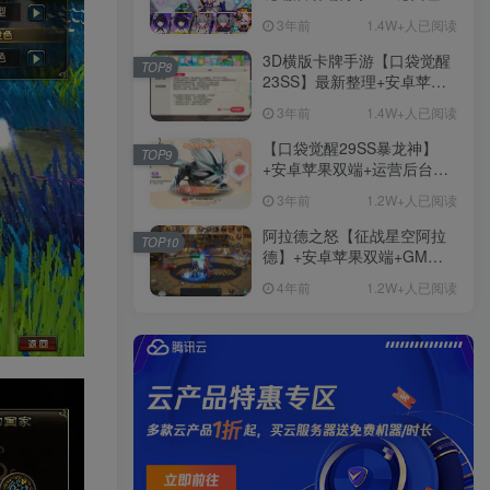
+免虚拟机一键启动+女武神
3年前
1.4W+人已阅读
ID+详细指令+极简一键修改
3D横版卡牌手游【口袋觉醒
TOP8
23SS】最新整理+安卓苹果
双端+运营后台+GM后台+详
3年前
1.4W+人已阅读
细搭建教程
【口袋觉醒29SS暴龙神】
TOP9
+安卓苹果双端+运营后台
+GM授权后台+ubuntu学习
3年前
1.2W+人已阅读
端
阿拉德之怒【征战星空阿拉
TOP10
德】+安卓苹果双端+GM授
权后台+运营后台+活动全开
4年前
1.2W+人已阅读
+详细教程