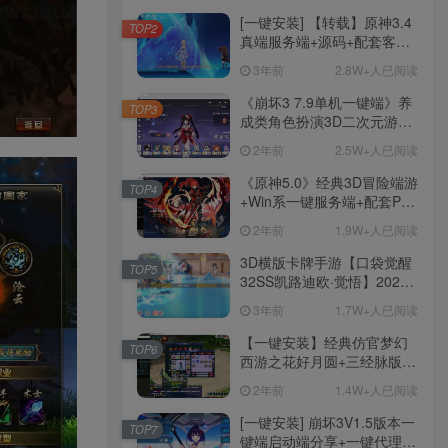
[一键安装] 【转载】原神3.4
TOP2
真端服务端+源码+配套客户
端+详尽说明+GM工具+源码
3年前
2.8W+人已阅读
说明文件
《崩坏3 7.9单机一键端》养
TOP3
成类角色扮演3D二次元游
戏、单机一键端、全角色可
2年前
2.5W+人已阅读
用、无限资源、附带保姆级
安装教程
《原神5.0》经典3D冒险端游
TOP4
+Win系一键服务端+配套PC
客户端+新版割草机+全系卡
2年前
1.9W+人已阅读
池文件
3D横版卡牌手游【口袋觉醒
TOP5
32SS凯路迪欧·觉悟】2023
整理Centos手工端服务端
3年前
1.7W+人已阅读
+支付对接+安卓苹果双端+运
营后台+GM授权后台+代理
【一键安装】经典仿官梦幻
TOP6
后台
西游之花好月圆+三经脉版本
+助战分角色+VIP礼包+会员
2年前
1.4W+人已阅读
卡+剧情活动+视频搭建及其
他修改资料
[一键安装] 崩坏3V1.5版本一
TOP7
键端启动端分享+一键代理