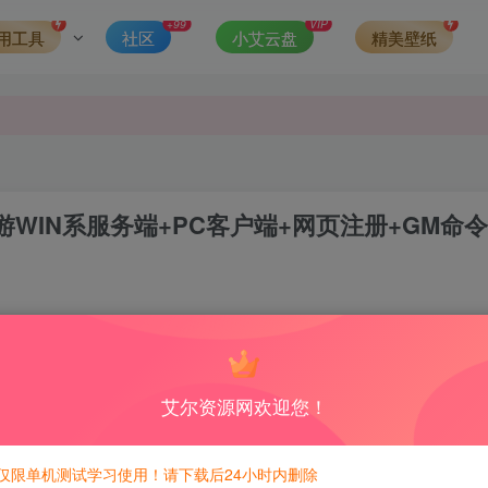
发现请向站长举报
+99
VIP
用工具
社区
小艾云盘
精美壁纸
侵权，请联系站长QQ466107887进行删除处理。
游WIN系服务端+PC客户端+网页注册+GM命令
2
8
积分免费兑换！
艾尔资源网欢迎您！
仅限单机测试学习使用！请下载后24小时内删除