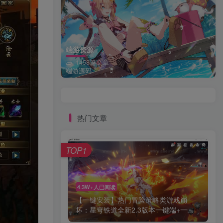
端游资源
1458篇文章
端游源码
热门文章
TOP1
4.3W+人已阅读
【一键安装】热门冒险策略类游戏崩
坏：星穹铁道全新2.3版本一键端+一...