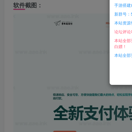
软件截图：
手游搭建
新群号：5
本站资源
论坛评论
本站全部
白嫖！
本站全部资