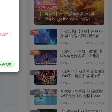
软件截图：
4.3W+人已阅读
【一键安装】热门冒险策略类游戏崩
下载地址：
坏：星穹铁道全新2.3版本一键端+一...
[一键安装] 【转载】原神3.4
TOP2
资源均可
真端服务端+源码+配套客户
端+详尽说明+GM工具+源码
3年前
2.8W+人已阅读
说明文件
《崩坏3 7.9单机一键端》养
TOP3
成类角色扮演3D二次元游
戏、单机一键端、全角色可
2年前
2.5W+人已阅读
会员优惠
用、无限资源、附带保姆级
安装教程
《原神5.0》经典3D冒险端游
TOP4
+Win系一键服务端+配套PC
客户端+新版割草机+全系卡
2年前
1.9W+人已阅读
池文件
HI！请登录
3D横版卡牌手游【口袋觉醒
TOP5
32SS凯路迪欧·觉悟】2023
整理Centos手工端服务端
3年前
1.7W+人已阅读
登录
注册
+支付对接+安卓苹果双端+运
营后台+GM授权后台+代理
【一键安装】经典仿官梦幻