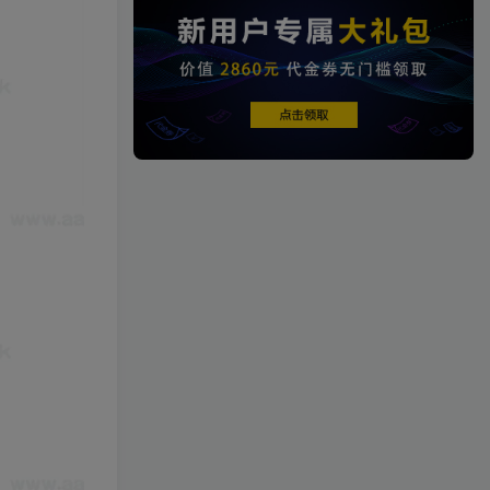
端游资源
1458篇文章
端游源码
热门文章
TOP1
4.3W+人已阅读
【一键安装】热门冒险策略类游戏崩
坏：星穹铁道全新2.3版本一键端+一...