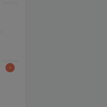
+免虚拟机一键启动+女武神
3年前
1.4W+人已阅读
ID+详细指令+极简一键修改
3D横版卡牌手游【口袋觉醒
TOP8
23SS】最新整理+安卓苹果
双端+运营后台+GM后台+详
3年前
1.4W+人已阅读
细搭建教程
【口袋觉醒29SS暴龙神】
TOP9
+安卓苹果双端+运营后台
+GM授权后台+ubuntu学习
3年前
1.2W+人已阅读
端
阿拉德之怒【征战星空阿拉
TOP10
德】+安卓苹果双端+GM授
权后台+运营后台+活动全开
4年前
1.2W+人已阅读
+详细教程