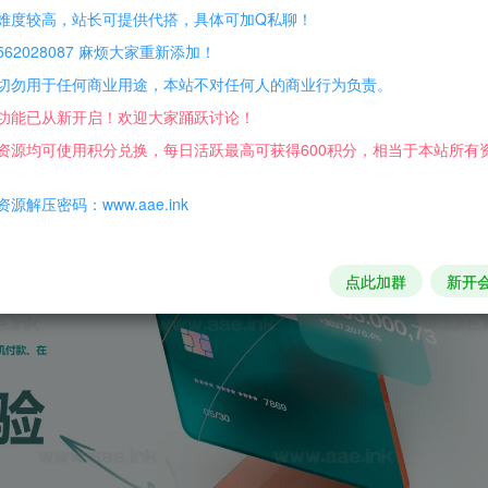
难度较高，站长可提供代搭，具体可加Q私聊！
62028087 麻烦大家重新添加！
切勿用于任何商业用途，本站不对任何人的商业行为负责。
功能已从新开启！欢迎大家踊跃讨论！
资源均可使用积分兑换，每日活跃最高可获得600积分，相当于本站所有
源解压密码：www.aae.ink
点此加群
新开