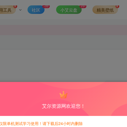
发现请向站长举报
+99
VIP
用工具
社区
小艾云盘
精美壁纸
侵权，请联系站长QQ466107887进行删除处理。
0
5
积分免费兑换！
艾尔资源网欢迎您！
件加密,需要的自信下载研究吧
仅限单机测试学习使用！请下载后24小时内删除