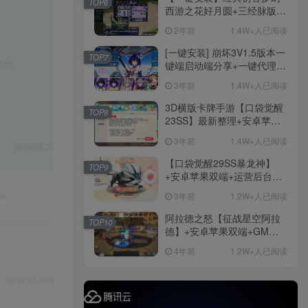
TOP6
后台
西游之花好月圆+三经脉版本
社交账号登录
+助战分角色+VIP礼包+会员
2年前
1.4W+人已阅读
卡+剧情活动+视频搭建及其
他修改资料
[一键安装] 崩坏3V1.5版本一
TOP7
微信登录
键端启动端分享+一键代理
+免虚拟机一键启动+女武神
3年前
1.4W+人已阅读
ID+详细指令+极简一键修改
手游
3D横版卡牌手游【口袋觉醒
TOP8
23SS】最新整理+安卓苹果
1283
双端+运营后台+GM后台+详
3年前
1.4W+人已阅读
细搭建教程
【口袋觉醒29SS暴龙神】
TOP9
+安卓苹果双端+运营后台
手游资源
+GM授权后台+ubuntu学习
手游源码
3年前
1.2W+人已阅读
端
阿拉德之怒【征战星空阿拉
TOP10
德】+安卓苹果双端+GM授
权后台+运营后台+活动全开
4年前
1.2W+人已阅读
+详细教程
精品端游
免费下载
更多