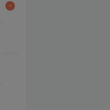
[一键安装] 【转载】原神3.4
TOP2
真端服务端+源码+配套客户
端+详尽说明+GM工具+源码
3年前
2.8W+人已阅读
说明文件
《崩坏3 7.9单机一键端》养
TOP3
成类角色扮演3D二次元游
戏、单机一键端、全角色可
2年前
2.5W+人已阅读
用、无限资源、附带保姆级
安装教程
《原神5.0》经典3D冒险端游
TOP4
+Win系一键服务端+配套PC
客户端+新版割草机+全系卡
2年前
1.9W+人已阅读
池文件
3D横版卡牌手游【口袋觉醒
TOP5
32SS凯路迪欧·觉悟】2023
整理Centos手工端服务端
3年前
1.7W+人已阅读
+支付对接+安卓苹果双端+运
营后台+GM授权后台+代理
【一键安装】经典仿官梦幻
TOP6
后台
西游之花好月圆+三经脉版本
+助战分角色+VIP礼包+会员
2年前
1.4W+人已阅读
卡+剧情活动+视频搭建及其
他修改资料
[一键安装] 崩坏3V1.5版本一
TOP7
键端启动端分享+一键代理