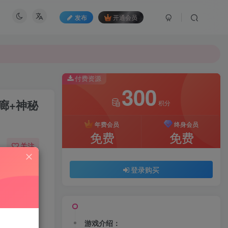
发布
开通会员
付费资源
300
廊+神秘
积分
年费会员
终身会员
免费
免费
关注
74
108
登录购买
游戏介绍：