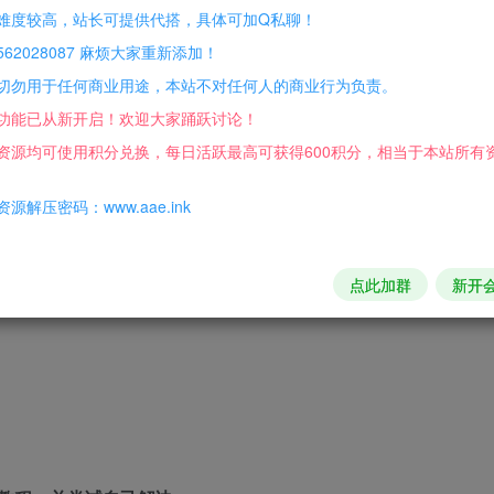
难度较高，站长可提供代搭，具体可加Q私聊！
62028087 麻烦大家重新添加！
切勿用于任何商业用途，本站不对任何人的商业行为负责。
功能已从新开启！欢迎大家踊跃讨论！
资源均可使用积分兑换，每日活跃最高可获得600积分，相当于本站所有
源解压密码：www.aae.ink
rserver\Mir200文件夹
点此加群
新开
时间保存 ｛IP地址和时间填刚填注册机里的IP和时间｝