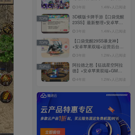
+免虚拟机一键启动+女武神
3年前
1.4W+人已阅读
ID+详细指令+极简一键修改
3D横版卡牌手游【口袋觉醒
TOP8
23SS】最新整理+安卓苹果
双端+运营后台+GM后台+详
3年前
1.4W+人已阅读
细搭建教程
【口袋觉醒29SS暴龙神】
TOP9
+安卓苹果双端+运营后台
+GM授权后台+ubuntu学习
3年前
1.2W+人已阅读
端
阿拉德之怒【征战星空阿拉
TOP10
德】+安卓苹果双端+GM授
权后台+运营后台+活动全开
4年前
1.2W+人已阅读
+详细教程