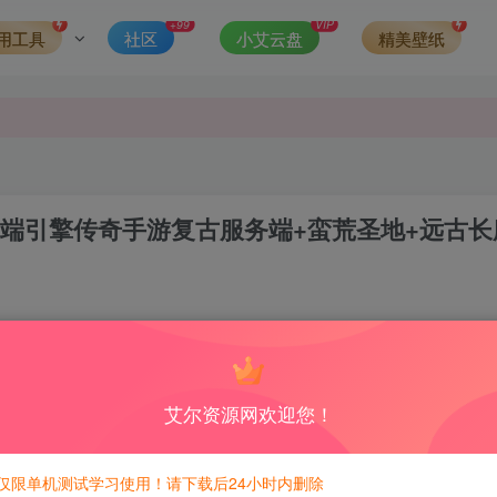
发现请向站长举报
+99
VIP
用工具
社区
小艾云盘
精美壁纸
侵权，请联系站长QQ466107887进行删除处理。
三端引擎传奇手游复古服务端+蛮荒圣地+远古长
0
3
积分免费兑换！
艾尔资源网欢迎您！
仅限单机测试学习使用！请下载后24小时内删除