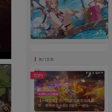
端游资源
1458篇文章
端游源码
热门文章
TOP1
4.3W+人已阅读
【一键安装】热门冒险策略类游戏崩
坏：星穹铁道全新2.3版本一键端+一...