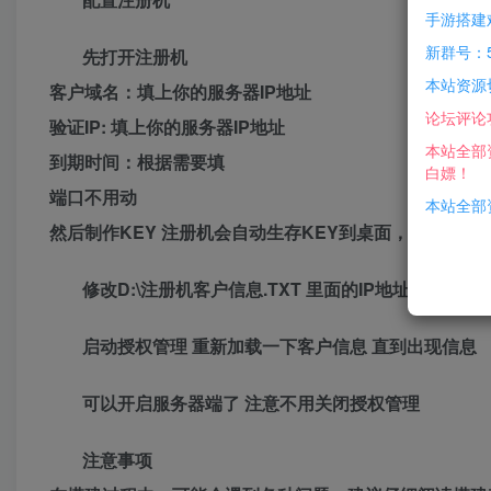
手游搭建
新群号：5
先打开注册机
本站资源
客户域名：填上你的服务器IP地址
论坛评论
验证IP: 填上你的服务器IP地址
本站全部
到期时间：根据需要填
白嫖！
端口不用动
本站全部资
然后制作KEY 注册机会自动生存KEY到桌面，复制KEY到D:\Mi
修改D:\注册机客户信息.TXT 里面的IP地址和授权
启动授权管理 重新加载一下客户信息 直到出现信息
可以开启服务器端了 注意不用关闭授权管理
注意事项