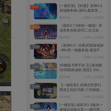
[一键安装] 【转载】原神3.4
TOP2
真端服务端+源码+配套客户
端+详尽说明+GM工具+源码
3年前
2.8W+人已阅读
说明文件
《崩坏3 7.9单机一键端》养
TOP3
成类角色扮演3D二次元游
戏、单机一键端、全角色可
2年前
2.5W+人已阅读
用、无限资源、附带保姆级
安装教程
《原神5.0》经典3D冒险端游
TOP4
+Win系一键服务端+配套PC
客户端+新版割草机+全系卡
2年前
1.9W+人已阅读
池文件
3D横版卡牌手游【口袋觉醒
TOP5
32SS凯路迪欧·觉悟】2023
整理Centos手工端服务端
3年前
1.7W+人已阅读
+支付对接+安卓苹果双端+运
营后台+GM授权后台+代理
【一键安装】经典仿官梦幻
TOP6
后台
西游之花好月圆+三经脉版本
+助战分角色+VIP礼包+会员
2年前
1.4W+人已阅读
卡+剧情活动+视频搭建及其
他修改资料
[一键安装] 崩坏3V1.5版本一
TOP7
键端启动端分享+一键代理