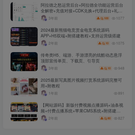
阿拉德之怒运营后台+阿拉德全功能运营后台
全解密+充值对接+CDK兑换+代理后台+礼包
管理+商城管理
1077
3年前
100
2024最新熊猫电竞赏金电竞系统源码
APP+H5双端+附搭建教程+支持运营级搭建
1075
2年前
10
传奇类H5、端游、手游漂亮的炫酷动态悬浮
顶部宣传单页、下载页、引导页
948
3年前
10
2025最新写真图片视频打赏系统源码完整可
用+附教程
1年前
891
【网站源码】新版付费视频点播源码+油条视
频+付费点播系统+苹果CMS系统+附搭建教
程+采集接口及规则介绍
827
2年前
60