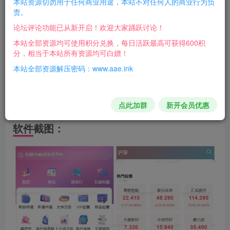
本站资源切勿用于任何商业用途，本站不对任何人的商业行为负
责。
程
论坛评论功能已从新开启！欢迎大家踊跃讨论！
前端是Vue开发：手机端、代理端、后台均采用Vue.js开发，
本站全部资源均可使用积分兑换，每日活跃最高可获得600积
确保用户操作流畅，响应速度快
分，相当于本站所有资源均可白嫖！
后端Java全开源：服务端使用Java开发，全开源，支持高效
本站全部资源解压密码：www.aae.ink
处理交易数据，并支持二次开发与功能扩展
K线图上获取不到准确数据，也没有跳动，这个需要自行修
复
点此加群
新开会员优惠
软件截图：