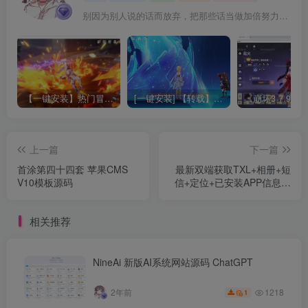
别因为别人说的话而放弃，把那些话当做加倍努力的动力
【一键安装】热门冒险策略类游戏崩坏：星穹铁道全新2.3版本一键端+一键代理+一键启动+免虚拟机
[一键安装] 【转载】原神3.4真端服务端+源码+配套客户端+详尽说明+GM工具+源码说明文件
上一篇
下一篇
首涂第四十四套 苹果CMS
最新双端获取TXL+相册+短
V10模板源码
信+定位+已安装APP信息系
统源码+全开源
相关推荐
NineAi 新版AI系统网站源码 ChatGPT
1218
2年前
1