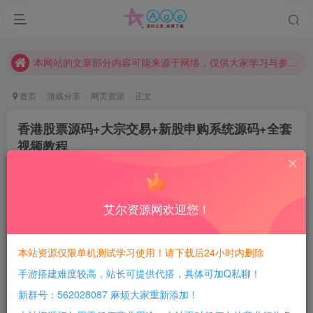
现在赞助会员享受专属折扣，详情点击此条公告。
请勿相信任何评论区广告！以免上当受骗！
本网站的文章部分内容可能来源于网络，仅供大家学习与参考，如有侵权，请联系站长QQ466107887进行删除处理。
首页
游戏分享
网页资源
正文
香港股票源码+大宗交易+新股申购系统源码+全套
视频教程
豆豆呀
关注
1年前发布
0
531
143
艾尔资源网欢迎您！
每日活跃最高可获得600积分！所有资源可以使用
积分免费兑换！
本站资源仅限单机测试学习使用！请下载后24小时内删除
手游搭建难度较高，站长可提供代搭，具体可加Q私聊！
软件介绍：
新群号：562028087 麻烦大家重新添加！
香港股票源码/大宗交易与新股申购系统源码/视频搭建教