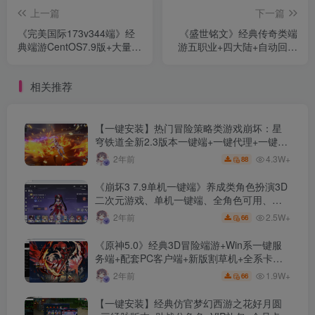
上一篇
下一篇
《完美国际173v344端》经
《盛世铭文》经典传奇类端
典端游CentOS7.9版+大量更
游五职业+四大陆+自动回收
新+GM工具+配套客户端+视
+全屏吸怪+群体切割+背包
频教程
神器+翎风引擎+单机登录器
相关推荐
【一键安装】热门冒险策略类游戏崩坏：星
穹铁道全新2.3版本一键端+一键代理+一键启
动+免虚拟机
4.3W+
2年前
88
《崩坏3 7.9单机一键端》养成类角色扮演3D
二次元游戏、单机一键端、全角色可用、无
限资源、附带保姆级安装教程
2.5W+
2年前
66
《原神5.0》经典3D冒险端游+Win系一键服
务端+配套PC客户端+新版割草机+全系卡池
文件
1.9W+
2年前
66
【一键安装】经典仿官梦幻西游之花好月圆