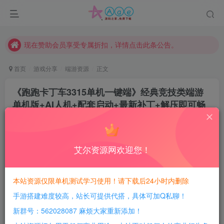
本站资源大多存储在云盘，如发现链接失效，请联系我们我们会第一时间更新。
本站一律禁止以任何方式发布或转载任何违法的相关信息，访客发现请向站长举报
现在赞助会员享受专属折扣，详情点击此条公告。
请勿相信任何评论区广告！以免上当受骗！
首页
游戏分享
端游资源
正文
本网站的文章部分内容可能来源于网络，仅供大家学习与参考，如有侵权，请联系站长QQ466107887进行删除处理。
《跑跑卡丁车3315单机一键端》经典竞技类端游
单机版+AI人机+配套启动+最新补丁+解压即可畅
玩
豆豆呀
关注
1年前更新
艾尔资源网欢迎您！
1
625
102
每日活跃最高可获得600积分！所有资源可以使用
本站资源仅限单机测试学习使用！请下载后24小时内删除
积分免费兑换！
手游搭建难度较高，站长可提供代搭，具体可加Q私聊！
游戏介绍：
新群号：562028087 麻烦大家重新添加！