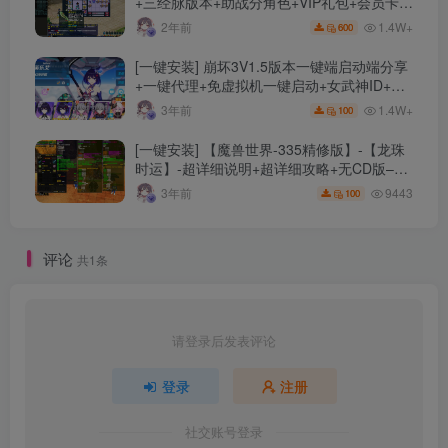
+三经脉版本+助战分角色+VIP礼包+会员卡
+剧情活动+视频搭建及其他修改资料
1.4W+
2年前
600
[一键安装] 崩坏3V1.5版本一键端启动端分享
+一键代理+免虚拟机一键启动+女武神ID+详
细指令+极简一键修改
1.4W+
3年前
100
[一键安装] 【魔兽世界-335精修版】-【龙珠
时运】-超详细说明+超详细攻略+无CD版–精
修版本-站长推荐+站长亲测
9443
3年前
100
评论
共1条
请登录后发表评论
登录
注册
社交账号登录