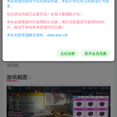
本站资源切勿用于任何商业用途，本站不对任何人的商业行为负
解压后运行
Launcher.exe
即可畅玩！
责。
论坛评论功能已从新开启！欢迎大家踊跃讨论！
注意事项
本站全部资源均可使用积分兑换，每日活跃最高可获得600积
在搭建过程中，可能会遇到各种问题，建议仔细阅读搭建教
分，相当于本站所有资源均可白嫖！
程，并尝试自己解决。
本站全部资源解压密码：www.aae.ink
如果遇到无法解决的问题，可以在相关论坛或社区寻求帮
助。
点此加群
新开会员优惠
请遵守相关法律法规，不要利用搭建的游戏环境从事任何违
法活动。
游戏截图：