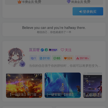
免费
免费
年费会员
终身会员
登录购买
Believe you can and you’re halfway there.
相信自己，你也就成功了一半
豆豆呀
关注
1
3110
65
524
391W+
当你的信念强于你的胆怯时，你就可以将梦想变为现实了
【一键安装】热门冒险策略类游戏崩坏：星穹铁道全新2.3版本一键端+一键代理+一键启动+免虚拟机
[一键安装] 【转载】原神3.4真端服务端+源码+配套客户端+详尽说明+GM工具+源码说明文件