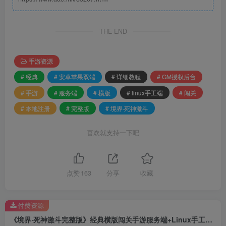
THE END
手游资源
# 经典
# 安卓苹果双端
# 详细教程
# GM授权后台
# 手游
# 服务端
# 横版
# linux手工端
# 闯关
# 本地注册
# 完整版
# 境界·死神激斗
喜欢就支持一下吧
点赞
163
分享
收藏
付费资源
《境界·死神激斗完整版》经典横版闯关手游服务端+Linux手工端+安卓苹果双端+本地注册+GM授权后台+详细教程