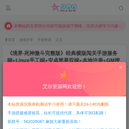
请勿相信任何评论区广告！以免上当受骗！
本网站的文章部分内容可能来源于网络，仅供大家学习与参考，如有侵权，请联系站长QQ466107887进行删除处理。
本站评论功能已从新开启！欢迎大家踊跃讨论！（用户每日活跃可得积分数量增加至600，加速获得更多免费资源！）
本站资源大多存储在云盘，如发现链接失效，请联系我们我们会第一时间更新。
首页
游戏分享
手游资源
正文
本站一律禁止以任何方式发布或转载任何违法的相关信息，访客发现请向站长举报
《境界·死神激斗完整版》经典横版闯关手游服务
现在赞助会员享受专属折扣，详情点击此条公告。
端+Linux手工端+安卓苹果双端+本地注册+GM授
请勿相信任何评论区广告！以免上当受骗！
权后台+详细教程
本网站的文章部分内容可能来源于网络，仅供大家学习与参考，如有侵权，请联系站长QQ466107887进行删除处理。
豆豆呀
关注
1年前更新
艾尔资源网欢迎您！
2
538
163
每日活跃最高可获得600积分！所有资源可以使用
本站资源仅限单机测试学习使用！请下载后24小时内删除
积分免费兑换！
手游搭建难度较高，站长可提供代搭，具体可加Q私聊！
游戏介绍：
新群号：562028087 麻烦大家重新添加！