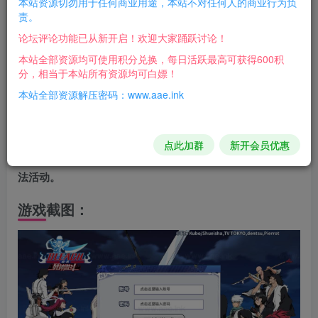
本站资源切勿用于任何商业用途，本站不对任何人的商业行为负
苹果好像改完后要用lzma压缩，lz4压缩好像不读!!!
责。
论坛评论功能已从新开启！欢迎大家踊跃讨论！
注意事项
本站全部资源均可使用积分兑换，每日活跃最高可获得600积
在搭建过程中，可能会遇到各种问题，建议仔细阅读搭建教
分，相当于本站所有资源均可白嫖！
程，并尝试自己解决。
本站全部资源解压密码：www.aae.ink
如果遇到无法解决的问题，可以在相关论坛或社区寻求帮
助。
点此加群
新开会员优惠
请遵守相关法律法规，不要利用搭建的游戏环境从事任何违
法活动。
游戏截图：