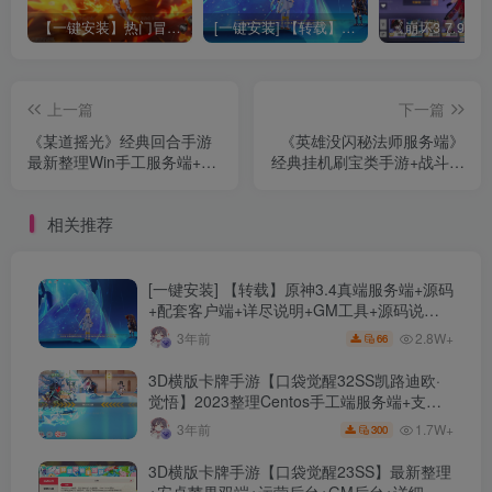
【一键安装】热门冒险策略类游戏崩坏：星穹铁道全新2.3版本一键端+一键代理+一键启动+免虚拟机
[一键安装] 【转载】原神3.4真端服务端+源码+配套客户端+详尽说明+GM工具+源码说明文件
上一篇
下一篇
《某道摇光》经典回合手游
《英雄没闪秘法师服务端》
最新整理Win手工服务端+安
经典挂机刷宝类手游+战斗法
卓苹果双端+运营后台+详细
师版本+平台币商城+安卓单
搭建教程+视频教程
端+修复凌晨闪退+22倍数
相关推荐
+自动换装+详细教程
[一键安装] 【转载】原神3.4真端服务端+源码
+配套客户端+详尽说明+GM工具+源码说明
文件
2.8W+
3年前
66
3D横版卡牌手游【口袋觉醒32SS凯路迪欧·
觉悟】2023整理Centos手工端服务端+支付
对接+安卓苹果双端+运营后台+GM授权后台
1.7W+
3年前
300
+代理后台
3D横版卡牌手游【口袋觉醒23SS】最新整理