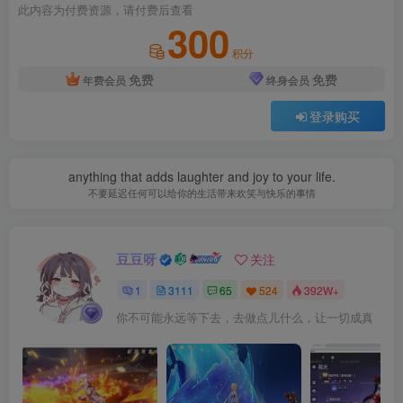
此内容为付费资源，请付费后查看
300
积分
免费
免费
年费会员
终身会员
登录购买
anything that adds laughter and joy to your life.
不要延迟任何可以给你的生活带来欢笑与快乐的事情
豆豆呀
关注
1
3111
65
524
392W+
你不可能永远等下去，去做点儿什么，让一切成真