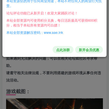
本站资源切勿用于任何商业用途，本站不对任何人的商业行为负
礼包码
责。
论坛评论功能已从新开启！欢迎大家踊跃讨论！
QQ 778899
本站全部资源均可使用积分兑换，每日活跃最高可获得600积
WX 112233
分，相当于本站所有资源均可白嫖！
本站全部资源解压密码：www.aae.ink
注意事项
在搭建过程中，可能会遇到各种问题，建议仔细阅读搭建教
点此加群
新开会员优惠
程，并尝试自己解决。
如果遇到无法解决的问题，可以在相关论坛或社区寻求帮
助。
请遵守相关法律法规，不要利用搭建的游戏环境从事任何违
法活动。
游戏截图：