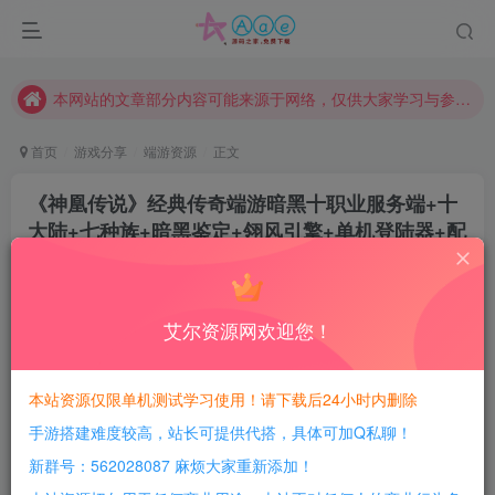
现在赞助会员享受专属折扣，详情点击此条公告。
请勿相信任何评论区广告！以免上当受骗！
本网站的文章部分内容可能来源于网络，仅供大家学习与参考，如有侵权，请联系站长QQ466107887进行删除处理。
首页
游戏分享
端游资源
正文
《神凰传说》经典传奇端游暗黑十职业服务端+十
大陆+七种族+暗黑鉴定+翎风引擎+单机登陆器+配
套网站
豆豆呀
关注
1年前更新
艾尔资源网欢迎您！
4
434
132
每日活跃最高可获得600积分！所有资源可以使用
本站资源仅限单机测试学习使用！请下载后24小时内删除
积分免费兑换！
手游搭建难度较高，站长可提供代搭，具体可加Q私聊！
游戏介绍：
新群号：562028087 麻烦大家重新添加！