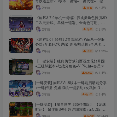
穹铁道全新2.3版本一键端+一键代理+一键启
动+免虚拟机
4.3W+
2年前
88
《崩坏3 7.9单机一键端》养成类角色扮演3D
二次元游戏、单机一键端、全角色可用、无
限资源、附带保姆级安装教程
2.5W+
2年前
66
《原神5.0》经典3D冒险端游+Win系一键服
务端+配套PC客户端+新版割草机+全系卡池
文件
1.9W+
2年前
66
【一键安装】经典仿官梦幻西游之花好月圆
+三经脉版本+助战分角色+VIP礼包+会员卡
+剧情活动+视频搭建及其他修改资料
1.4W+
2年前
600
[一键安装] 崩坏3V1.5版本一键端启动端分享
+一键代理+免虚拟机一键启动+女武神ID+详
细指令+极简一键修改
1.4W+
3年前
100
[一键安装] 【魔兽世界-335精修版】-【龙珠
时运】-超详细说明+超详细攻略+无CD版–精
修版本-站长推荐+站长亲测
9443
3年前
100