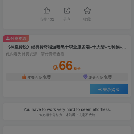
点赞
132
分享
收藏
付费资源
《神凰传说》经典传奇端游暗黑十职业服务端+十大陆+七种族+暗黑鉴定+翎风引擎+单机登陆器+配套网站
此内容为付费资源，请付费后查看
66
积分
免费
免费
年费会员
终身会员
登录购买
You have to work very hard to seem effortless.
你必须十分努力，才能看上去毫不费劲