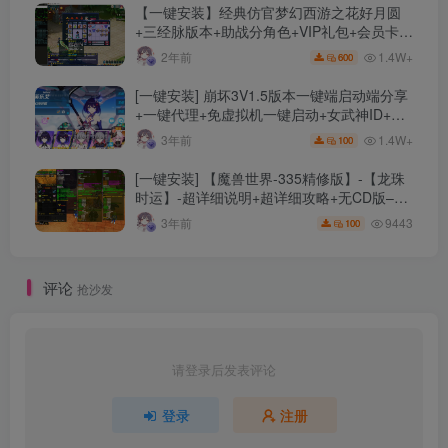
【一键安装】经典仿官梦幻西游之花好月圆
+三经脉版本+助战分角色+VIP礼包+会员卡
+剧情活动+视频搭建及其他修改资料
1.4W+
2年前
600
[一键安装] 崩坏3V1.5版本一键端启动端分享
+一键代理+免虚拟机一键启动+女武神ID+详
细指令+极简一键修改
1.4W+
3年前
100
[一键安装] 【魔兽世界-335精修版】-【龙珠
时运】-超详细说明+超详细攻略+无CD版–精
修版本-站长推荐+站长亲测
9443
3年前
100
评论
抢沙发
请登录后发表评论
登录
注册