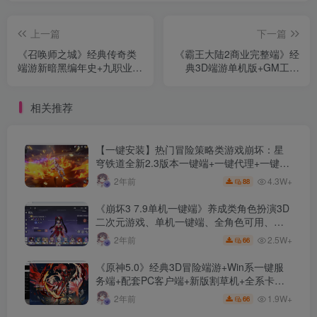
上一篇
下一篇
《召唤师之城》经典传奇类
《霸王大陆2商业完整端》经
端游新暗黑编年史+九职业
典3D端游单机版+GM工具
+六大陆+套装+鉴定+爬塔
+外网+IP加解密工具+游玩攻
+副本+小游戏+翎风引擎
略
相关推荐
【一键安装】热门冒险策略类游戏崩坏：星
穹铁道全新2.3版本一键端+一键代理+一键启
动+免虚拟机
4.3W+
2年前
88
《崩坏3 7.9单机一键端》养成类角色扮演3D
二次元游戏、单机一键端、全角色可用、无
限资源、附带保姆级安装教程
2.5W+
2年前
66
《原神5.0》经典3D冒险端游+Win系一键服
务端+配套PC客户端+新版割草机+全系卡池
文件
1.9W+
2年前
66