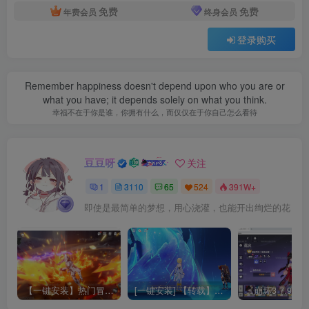
免费
免费
年费会员
终身会员
登录购买
Remember happiness doesn't depend upon who you are or
what you have; it depends solely on what you think.
幸福不在于你是谁，你拥有什么，而仅仅在于你自己怎么看待
豆豆呀
关注
1
3110
65
524
391W+
即使是最简单的梦想，用心浇灌，也能开出绚烂的花
【一键安装】热门冒险策略类游戏崩坏：星穹铁道全新2.3版本一键端+一键代理+一键启动+免虚拟机
[一键安装] 【转载】原神3.4真端服务端+源码+配套客户端+详尽说明+GM工具+源码说明文件