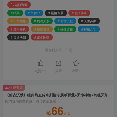
端游资源
# 经典
# 单职业
# 剧情专属
# 热血传奇
# 天命神格
# 剑魂灭杀
# 仙古沉默
# 天生异象
# 道宗神机
# 祭祀祖灵
# 修仙道根
# 神魔之功
# 天道法则
# 超多剧情
喜欢就支持一下吧
点赞
169
分享
收藏
1
付费资源
《仙古沉默》经典热血传奇剧情专属单职业+天命神格+剑魂灭杀+天生异象+道宗神机+祭祀祖灵+修仙道根+神魔之功+天道法则+超多剧情
此内容为付费资源，请付费后查看
66
积分