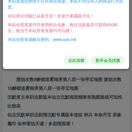
本站资源切勿用于任何商业用途，本站不对任何人的商业行为负
仙古沉默单职业更新到六大陆多功能专属,祭祀祖灵,修仙
责。
道根,神兵,本名丹宝,主线天斗主线任务NPC羁绊上下,异象魔
论坛评论功能已从新开启！欢迎大家踊跃讨论！
功神功,炼妖大阵,道纹转移,仙古十重雷劫等,此端采用LFM2
本站全部资源均可使用积分兑换，每日活跃最高可获得600积
分，相当于本站所有资源均可白嫖！
引擎耗时制作,更多细节参考详情图文介绍。
本站全部资源解压密码：www.aae.ink
补丁大小：7z压缩13.89G
有两个版本 原版以及群服版本 / 群服的简修不做介绍自己下
点此加群
新开会员优惠
载看吧
渡劫次数9解锁迷雾南界第八层一张寻宝地图 渡劫次数
10解锁迷雾南界第八层一张寻宝地图
沉默复古单职业新版本仙古沉默画面精致有跑图路线可玩性
比较高
仙古沉默单职业剧情沉默专属版本道纹 神兵 本命丹宝 异象
魔印 各种雷劫天谴！多剧情探索！