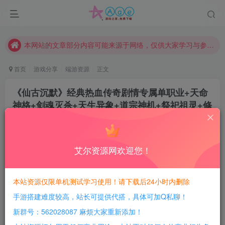
现在赞助会员享受专属折扣，详情点击此条公告。
请勿相信任何评论区广告！以免上当受骗！
本网站的文章部分内容可能来源于网络，仅供大家学习与参考，如有侵权，请联系站长QQ466107887进行删除处理。
首页
游戏分享
端游资源
正文
《仙古沉默》经典热血传奇剧情专属单职业+天命
神格+剑魂灭杀+天生异象+道宗神机+祭祀祖灵+修
仙道根+神魔之功+天道法则+超多剧情
豆豆呀
关注
1年前更新
艾尔资源网欢迎您！
0
586
169
每日活跃最高可获得600积分！所有资源可以使用
本站资源仅限单机测试学习使用！请下载后24小时内删除
积分免费兑换！
手游搭建难度较高，站长可提供代搭，具体可加Q私聊！
游戏介绍：
新群号：562028087 麻烦大家重新添加！