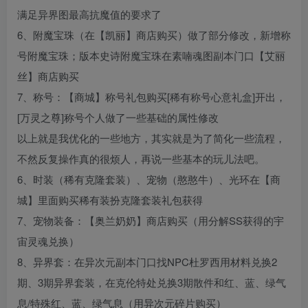
满足异界图最高抗魔值的要求了
6、附魔宝珠（在【凯丽】商店购买）做了部分修改，新增称
号附魔宝珠；版本史诗附魔宝珠在素喃魂图副本门口【艾丽
丝】商店购买
7、称号：【商城】称号礼包购买[稀有称号心意礼盒]开出，
[万灵之尊]称号个人做了一些基础的属性修改
以上就是我优化的一些地方，其实就是为了简化一些流程，
不然反复操作真的很烦人，再说一些基本的玩儿法吧。
6、时装（稀有克隆套装）、宠物（憨憨牛）、光环在【商
城】里面购买稀有装扮克隆套装礼包获得
7、宠物装备：【奥兰奶奶】商店购买（用分解SS获得的宇
宙灵魂兑换）
8、异界套：在异次元副本门口找NPC杜罗西用材料兑换2
期、3期异界套装，在克伦特处兑换3期散件和红、蓝、绿气
息/特殊红、蓝、绿气息（用异次元碎片购买）