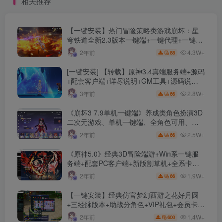
相关推荐
户端+详细教程
【一键安装】热门冒险策略类游戏崩坏：星
穹铁道全新2.3版本一键端+一键代理+一键启
动+免虚拟机
4.3W+
2年前
88
[一键安装] 【转载】原神3.4真端服务端+源码
+配套客户端+详尽说明+GM工具+源码说明
文件
2.8W+
3年前
66
《崩坏3 7.9单机一键端》养成类角色扮演3D
二次元游戏、单机一键端、全角色可用、无
限资源、附带保姆级安装教程
2.5W+
2年前
66
《原神5.0》经典3D冒险端游+Win系一键服
务端+配套PC客户端+新版割草机+全系卡池
文件
1.9W+
2年前
66
【一键安装】经典仿官梦幻西游之花好月圆
+三经脉版本+助战分角色+VIP礼包+会员卡
+剧情活动+视频搭建及其他修改资料
1.4W+
2年前
600