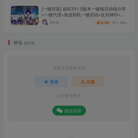
[一键安装] 崩坏3V1.5版本一键端启动端分享
+一键代理+免虚拟机一键启动+女武神ID+详
细指令+极简一键修改
1.4W+
3年前
100
评论
抢沙发
请登录后发表评论
登录
注册
社交账号登录
微信登录