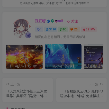
把月亮作为你的目标。如果你没打中，也许你还能打中星星
豆豆呀
关注
1
3110
65
524
391W+
相爱的心息息相通，无需用言语倾诉
【一键安装】热门冒险策略类游戏崩坏：星穹铁道全新2.3版本一键端+一键代理+一键启动+免虚拟机
[一键安装] 【转载】原神3.4真端服务端+源码+配套客户端+详尽说明+GM工具+源码说明文件
上一篇
下一篇
《天龙八部之怀旧天三冰雪
《台服版风云OL》经典PC
世界》典藏怀旧端游一键自
端游本地一键端+免虚拟机版
动搭建服务端+Linux本地学
+已开通炎天国+详细启动教
习手工端+GM工具+配套客
程