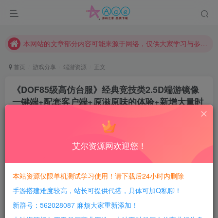
请勿相信任何评论区广告！以免上当受骗！
本网站的文章部分内容可能来源于网络，仅供大家学习与参考，如有侵权，请联系站长QQ466107887进行删除处理。
本站评论功能已从新开启！欢迎大家踊跃讨论！（用户每日活跃可得积分数量增加至600，加速获得更多免费资源！）
本站资源大多存储在云盘，如发现链接失效，请联系我们我们会第一时间更新。
首页
游戏分享
端游资源
正文
本站一律禁止以任何方式发布或转载任何违法的相关信息，访客发现请向站长举报
《DOF85级高仿台服》经典竞技类2.5D端游镜像
现在赞助会员享受专属折扣，详情点击此条公告。
一键端+配套客户端+原滋原味的体验+新增大量时
请勿相信任何评论区广告！以免上当受骗！
装+新版GM工具
本网站的文章部分内容可能来源于网络，仅供大家学习与参考，如有侵权，请联系站长QQ466107887进行删除处理。
豆豆呀
关注
1年前更新
艾尔资源网欢迎您！
0
633
52
每日活跃最高可获得600积分！所有资源可以使用
本站资源仅限单机测试学习使用！请下载后24小时内删除
积分免费兑换！
手游搭建难度较高，站长可提供代搭，具体可加Q私聊！
游戏介绍：
新群号：562028087 麻烦大家重新添加！