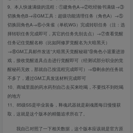
9、本人快速满级的流程：①建角色A→②吃经验书满级→③
切换角色B→④GM工具：超级功能清理任务（角色A）→⑤
切换回角色A→⑥小朱雀（单机WG）完成转职任务（注：选
择转职任务完成即可，其它的任务先别去点）→⑦查看觉醒
任务记住觉醒名称（比如阿修罗觉醒名为大暗黑天）
→⑧GM工具邮件发送“大暗黑天觉醒秘籍”⑨角色小退重进游
戏，接收觉醒道具点击进行觉醒即可（经测试部分职业的觉
醒秘药无效，那就自己按流程完成即可）→⑩剩余的任务就
不多了，通过GM工具发送材料完成即可
10、商城里面的药水药剂自己去买来吃喝，不要找不到吃喝
的地方
11、85级SS是毕业装备，释魂武器就是刷魂图每日慢慢获
取，这就是这个版本的精髓追求所在了。
我自己对照了一下相关数据，这个版本应该就是官方原