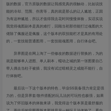
版的数据，官方原版的数据让我感觉真的很触动，比如说技
能的冷却、范围、伤害等，真的就是那么的让人尴尬，正因
为有这种尴尬，所以才值得我去花时间慢慢体验，实话实说
我觉得魂图副本是真的难打，回顾当初那些能打过魂图的大
佬除了佩服还是佩服，这个版本的双技能栏才是真的有用处
的，一套技能普通图用，一套技能魂图用，自行体会吧。
异界图是在网上淘了一些修改的数据进行替换的，为的
就是能够单人进图、单人刷本，蠕动之城的第一张图要自己
带人偶去当柱子被插，我没有试过暗精灵之戒能不能行，自
行体验吧。
最后说一下这个版本的特色，毕业SS装备强力肯定是强
力的，但是异界套/散件搭配的玩儿法的可玩性也极强，如果
说为了怀旧版本的体验来讲，我觉得这个版本算是最舒服的
了，再往后的安图恩版本那就是另一种玩儿法体验了，看自