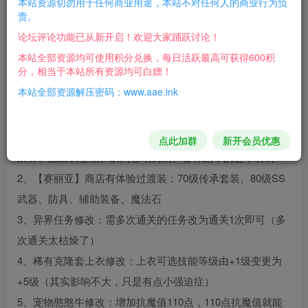
本站资源切勿用于任何商业用途，本站不对任何人的商业行为负
游戏的基础数据就是台服原版数据，喜欢原滋原味的朋
责。
友们可以选择入手。
论坛评论功能已从新开启！欢迎大家踊跃讨论！
这个版本我上手感觉是很舒服的，只是本人还是挺手残的，
本站全部资源均可使用积分兑换，每日活跃最高可获得600积
分，相当于本站所有资源均可白嫖！
当年干不掉的魂远古图现在还是干不掉，真的是有点尴尬，
本站全部资源解压密码：www.aae.ink
不过要得就是这种原滋原味的感觉，挺舒服的。
简介一些我优化的地方（为了适应单机玩儿法的体验）
1、【赛丽亚】商店有升级经验书、强化/增幅书、物品栏扩
点此加群
新开会员优惠
展券、品级调整箱、瞬间移动药剂、各种副本的进本材料
2、【赛丽亚】商店有体验过渡装：70级传承套装、80级SS
武器、防具、辅助装备、魔法石
3、异界任务修改：需多次通关的任务改为通关1次即可（多
次通关太枯燥了）
4、稀有克隆套上衣修改：上衣可选技能等级由+1级变更为
+5级（其实影响不大，只是有点小强迫症）
5、宠物憨憨牛修改：增加抗魔值110点，110点抗魔值就能