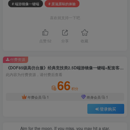
# 端游镜像一键端
# 原滋原味的体验
喜欢就支持一下吧
点赞
52
分享
收藏
付费资源
《DOF85级高仿台服》经典竞技类2.5D端游镜像一键端+配套客户端+原滋原味的体验+新增大量时装+新版GM工具
此内容为付费资源，请付费后查看
66
积分
1
1
年费会员
终身会员
登录购买
Aim for the moon. If you miss, you may hit a star.