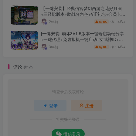
【一键安装】经典仿官梦幻西游之花好月圆
+三经脉版本+助战分角色+VIP礼包+会员卡
+剧情活动+视频搭建及其他修改资料
1.4W+
2年前
600
[一键安装] 崩坏3V1.5版本一键端启动端分享
+一键代理+免虚拟机一键启动+女武神ID+详
细指令+极简一键修改
1.4W+
3年前
100
评论
共1条
请登录后发表评论
登录
注册
社交账号登录
微信登录