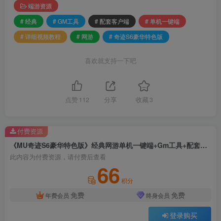
端游资源
# 经典
# GM工具
# 配套客户端
# 单机一键端
# 详细视频教程
# 网游
# 奇迹S6豪华特色版
喜欢就支持一下吧
点赞
112
分享
收藏
3
付费资源
《MU奇迹S6豪华特色版》经典网游单机一键端+Gm工具+配套客户端+详细视频教程
此内容为付费资源，请付费后查看
66
积分
免费
免费
年费会员
终身会员
登录购买