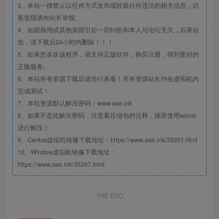
3、本站一律禁止以任何方式发布或转载任何违法的相关信息，访
客发现请向站长举报。
4、如因商用或其他原因引起一切纠纷和本人与论坛无关，后果自
负，请下载后24小时内删除！！！
5、如果您喜欢该程序，请支持正版软件，购买注册，得到更好的
正版服务。
6、本站所有资源下载后请自行杀毒！所有资源站长均在虚拟机内
完成测试！
7、本站资源默认解压密码：www.aae.ink
8、如果不是此解压密码，注意看压缩包的注释，推荐使用winrar
进行解压！
9、Centos虚拟机镜像下载地址：https://www.aae.ink/35201.html
10、Window虚拟机镜像下载地址：
https://www.aae.ink/35207.html
THE END