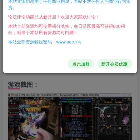
本站资源切勿用于任何商业用途，本站不对任何人的商业行为负
责。
注意事项
论坛评论功能已从新开启！欢迎大家踊跃讨论！
在搭建过程中，可能会遇到各种问题，建议仔细阅读搭建教
本站全部资源均可使用积分兑换，每日活跃最高可获得600积
分，相当于本站所有资源均可白嫖！
程，并尝试自己解决。
本站全部资源解压密码：www.aae.ink
如果遇到无法解决的问题，可以在相关论坛或社区寻求帮
助。
请遵守相关法律法规，不要利用搭建的游戏环境从事任何违
点此加群
新开会员优惠
法活动。
游戏截图：