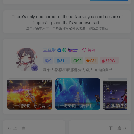
There's only one corner of the universe you can be sure of
improving, and that's your own self.
这个宇宙中只有一个角落你肯定可以改进，那就是你自己
豆豆呀
关注
0
3111
65
524
392W+
每个人都存在着那部分为别人而活的自己
【一键安装】热门冒险策略类游戏崩坏：星穹铁道全新2.3版本一键端+一键代理+一键启动+免虚拟机
[一键安装] 【转载】原神3.4真端服务端+源码+配套客户端+详尽说明+GM工具+源码说明文件
上一篇
下一篇