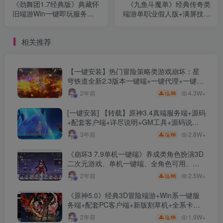
《劲舞团1.7经典版》典藏怀
《九鱼斗魔单》经典传奇类
旧端游Win一键即玩服务端
端游单职业假人版+满屏技能
+网页GM工具+详细教程
+超级宝宝+拾取鉴定+BUFF
合成+灵宠界面+九魔昭武
相关推荐
+上古八卦+六合境界+时装
打造
【一键安装】热门冒险策略类游戏崩坏：星
穹铁道全新2.3版本一键端+一键代理+一键启
动+免虚拟机
4.3W+
2年前
88
[一键安装] 【转载】原神3.4真端服务端+源码
+配套客户端+详尽说明+GM工具+源码说明
文件
2.8W+
3年前
66
《崩坏3 7.9单机一键端》养成类角色扮演3D
二次元游戏、单机一键端、全角色可用、无
限资源、附带保姆级安装教程
2.5W+
2年前
66
《原神5.0》经典3D冒险端游+Win系一键服
务端+配套PC客户端+新版割草机+全系卡池
文件
1.9W+
2年前
66