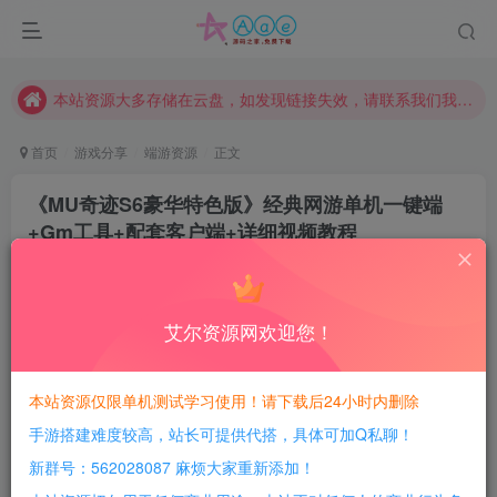
本网站的文章部分内容可能来源于网络，仅供大家学习与参考，如有侵权，请联系站长QQ466107887进行删除处理。
本站评论功能已从新开启！欢迎大家踊跃讨论！（用户每日活跃可得积分数量增加至600，加速获得更多免费资源！）
本站资源大多存储在云盘，如发现链接失效，请联系我们我们会第一时间更新。
本站一律禁止以任何方式发布或转载任何违法的相关信息，访客发现请向站长举报
首页
游戏分享
端游资源
正文
现在赞助会员享受专属折扣，详情点击此条公告。
《MU奇迹S6豪华特色版》经典网游单机一键端
请勿相信任何评论区广告！以免上当受骗！
+Gm工具+配套客户端+详细视频教程
本网站的文章部分内容可能来源于网络，仅供大家学习与参考，如有侵权，请联系站长QQ466107887进行删除处理。
豆豆呀
关注
1年前更新
1
690
112
艾尔资源网欢迎您！
每日活跃最高可获得600积分！所有资源可以使用
积分免费兑换！
本站资源仅限单机测试学习使用！请下载后24小时内删除
手游搭建难度较高，站长可提供代搭，具体可加Q私聊！
游戏介绍：
新群号：562028087 麻烦大家重新添加！
一键端，有手就行！