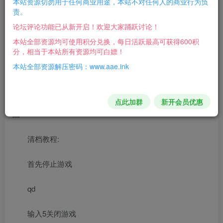
本站资源切勿用于任何商业用途，本站不对任何人的商业行为负
MT3换皮最离谱的一个！介意勿下！
责。
论坛评论功能已从新开启！欢迎大家踊跃讨论！
GM后台：http://ip:88/login
本站全部资源均可使用积分兑换，每日活跃最高可获得600积
分，相当于本站所有资源均可白嫖！
账号：admin
本站全部资源解压密码：www.aae.ink
密码：www.aae.ink
PS：登录后台–左边导航栏–运营中心–物品列表–同步物
点此加群
新开会员优惠
品
清档教程:
首先停止游戏
qd
输入5关闭游戏