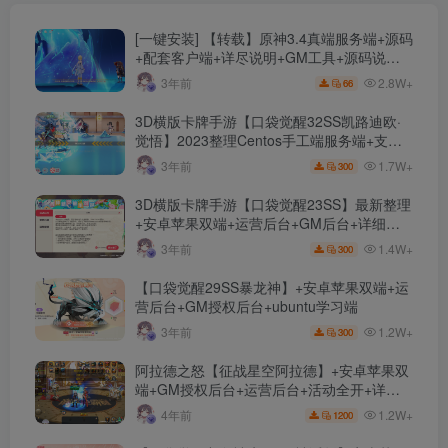
[一键安装] 【转载】原神3.4真端服务端+源码
+配套客户端+详尽说明+GM工具+源码说明
文件
2.8W+
3年前
66
3D横版卡牌手游【口袋觉醒32SS凯路迪欧·
觉悟】2023整理Centos手工端服务端+支付
对接+安卓苹果双端+运营后台+GM授权后台
1.7W+
3年前
300
+代理后台
3D横版卡牌手游【口袋觉醒23SS】最新整理
+安卓苹果双端+运营后台+GM后台+详细搭
建教程
1.4W+
3年前
300
【口袋觉醒29SS暴龙神】+安卓苹果双端+运
营后台+GM授权后台+ubuntu学习端
1.2W+
3年前
300
阿拉德之怒【征战星空阿拉德】+安卓苹果双
端+GM授权后台+运营后台+活动全开+详细
教程
1.2W+
4年前
1200