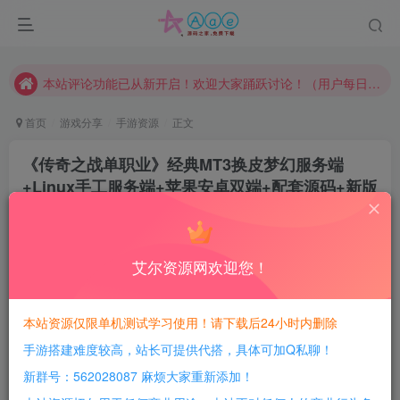
请勿相信任何评论区广告！以免上当受骗！
本网站的文章部分内容可能来源于网络，仅供大家学习与参考，如有侵权，请联系站长QQ466107887进行删除处理。
本站评论功能已从新开启！欢迎大家踊跃讨论！（用户每日活跃可得积分数量增加至600，加速获得更多免费资源！）
本站资源大多存储在云盘，如发现链接失效，请联系我们我们会第一时间更新。
首页
游戏分享
手游资源
正文
本站一律禁止以任何方式发布或转载任何违法的相关信息，访客发现请向站长举报
《传奇之战单职业》经典MT3换皮梦幻服务端
现在赞助会员享受专属折扣，详情点击此条公告。
+Linux手工服务端+苹果安卓双端+配套源码+新版
请勿相信任何评论区广告！以免上当受骗！
管理后台+详细搭建教程
本网站的文章部分内容可能来源于网络，仅供大家学习与参考，如有侵权，请联系站长QQ466107887进行删除处理。
豆豆呀
关注
12个月前更新
艾尔资源网欢迎您！
0
360
179
每日活跃最高可获得600积分！所有资源可以使用
本站资源仅限单机测试学习使用！请下载后24小时内删除
积分免费兑换！
手游搭建难度较高，站长可提供代搭，具体可加Q私聊！
游戏介绍：
新群号：562028087 麻烦大家重新添加！