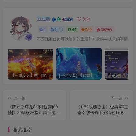
豆豆呀
关注
1
3111
65
524
392W+
不要延迟任何可以给你的生活带来欢笑与快乐的事情
【一键安装】热门冒险策略类游戏崩坏：星穹铁道全新2.3版本一键端+一键代理+一键启动+免虚拟机
[一键安装] 【转载】原神3.4真端服务端+源码+配套客户端+详尽说明+GM工具+源码说明文件
上一篇
下一篇
《情怀之尊龙2.0阿拉德[60
《1.80战魂合击》经典XO三
帧]》经典横板格斗类手游
端引擎传奇手游特色服务端
+免虚拟机一键服务端+WEB
+暴风圣地+君王圣殿+冰封
管理后台+GM授权后台+详
走廊+日月神殿+详细教程
相关推荐
细教程