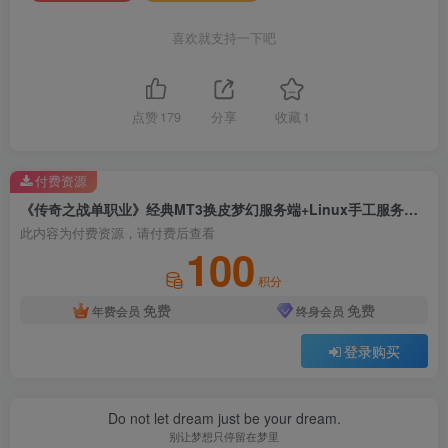
喜欢就支持一下吧
点赞
179
分享
收藏
1
付费资源
《传奇之战单职业》经典MT3换皮梦幻服务端+Linux手工服务端+苹果安卓双端+配套源码+新版管理后台+详细搭建教程
此内容为付费资源，请付费后查看
100
积分
免费
免费
年费会员
终身会员
登录购买
Do not let dream just be your dream.
别让梦想只停留在梦里