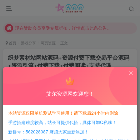
本站资源大多存储在云盘，如发现链接失效，请联系我们我们会第一时间更新。
本站一律禁止以任何方式发布或转载任何违法的相关信息，访客发现请向站长举报
现在赞助会员享受专属折扣，详情点击此条公告。
请勿相信任何评论区广告！以免上当受骗！
首页
游戏分享
网页资源
正文
本网站的文章部分内容可能来源于网络，仅供大家学习与参考，如有侵权，请联系站长QQ466107887进行删除处理。
织梦素材站网站源码+资源付费下载交易平台源码
+资源引流+付费下载+付费阅读+支持代理
豆豆呀
关注
12个月前更新
0
376
109
艾尔资源网欢迎您！
每日活跃最高可获得600积分！所有资源可以使用
积分免费兑换！
本站资源仅限单机测试学习使用！请下载后24小时内删除
手游搭建难度较高，站长可提供代搭，具体可加Q私聊！
软件介绍：
新群号：562028087 麻烦大家重新添加！
织梦素材站网站源码 资源付费下载交易平台源码