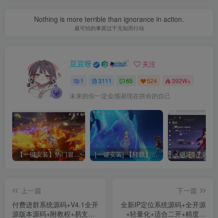
Nothing is more terrible than ignorance in action.
最可怕的事莫过于无知而行动
豆豆呀
关注
1
3111
65
524
392W+
未来的你一定会感谢现在拼命的自己
【一键安装】热门冒险策略类游戏崩坏：星穹铁道全新2.3版本一键端+一键代理+一键启动+免虚拟机
[一键安装] 【转载】原神3.4真端服务端+源码+配套客户端+详尽说明+GM工具+源码说明文件
上一篇
下一篇
付费进群系统源码+V4.1全开
全新IP定位系统源码+全开源
源版本源码+附教程+易支付
+轻量化+适合二开+精度高