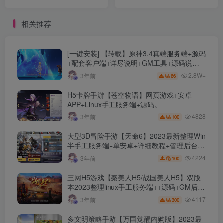
对接+码支付+随机金额+支
+带管理后台
持分站+支持代理
相关推荐
[一键安装] 【转载】原神3.4真端服务端+源码
+配套客户端+详尽说明+GM工具+源码说明
文件
2.8W+
3年前
66
H5卡牌手游【苍空物语】网页游戏+安卓
APP+Linux手工服务端+源码。
4828
3年前
100
大型3D冒险手游【天命6】2023最新整理Win
半手工服务端+单安卓+详细教程+管理后台
+游戏前后端源码【站长亲测】
4224
3年前
100
三网H5游戏【秦美人H5/战国美人H5】双版
本2023整理linux手工服务端++源码+GM后台
+简易安卓APP+详细搭建教程+【站长亲测】
4117
3年前
300
多文明策略手游【万国觉醒内购版】2023最