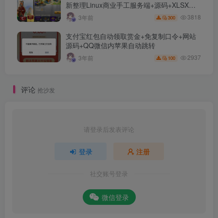
新整理Linux商业手工服务端+源码+XLSX表
+运营后台+详细教程【站长亲测】
3818
3年前
300
支付宝红包自动领取赏金+免复制口令+网站
源码+QQ微信内苹果自动跳转
2937
3年前
100
评论
抢沙发
请登录后发表评论
登录
注册
社交账号登录
微信登录