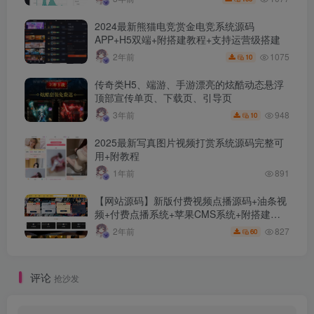
2024最新熊猫电竞赏金电竞系统源码
APP+H5双端+附搭建教程+支持运营级搭建
1075
2年前
10
传奇类H5、端游、手游漂亮的炫酷动态悬浮
顶部宣传单页、下载页、引导页
948
3年前
10
2025最新写真图片视频打赏系统源码完整可
用+附教程
1年前
891
【网站源码】新版付费视频点播源码+油条视
频+付费点播系统+苹果CMS系统+附搭建教
程+采集接口及规则介绍
827
2年前
60
评论
抢沙发