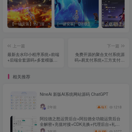
【一键安装】热门冒险策略类游戏崩坏：星穹铁道全新2.3版本一键端+一键代理+一键启动+免虚拟机
[一键安装] 【转载】原神3.4真端服务端+源码+配套客户端+详尽说明+GM工具+源码说明文件
上一篇
下一篇
最新去水印小程序系统+前端
免费开源的聚合支付系统源
+后端全套源码+多套模版
码+易支付系统+三方支付系
+免授权+增加激励视频时长
统
控制
相关推荐
NineAi 新版AI系统网站源码 ChatGPT
1218
2年前
1
阿拉德之怒运营后台+阿拉德全功能运营后台
全解密+充值对接+CDK兑换+代理后台+礼包
管理+商城管理
1077
3年前
100