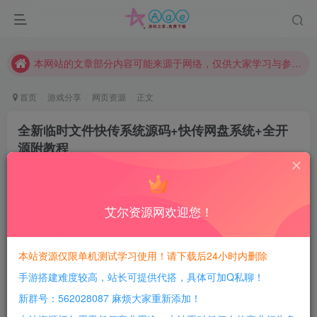
现在赞助会员享受专属折扣，详情点击此条公告。
请勿相信任何评论区广告！以免上当受骗！
本网站的文章部分内容可能来源于网络，仅供大家学习与参考，如有侵权，请联系站长QQ466107887进行删除处理。
首页
游戏分享
网页资源
正文
全新临时文件快传系统源码+快传网盘系统+全开
源附教程
豆豆呀
关注
12个月前更新
0
379
183
艾尔资源网欢迎您！
每日活跃最高可获得600积分！所有资源可以使用
积分免费兑换！
本站资源仅限单机测试学习使用！请下载后24小时内删除
手游搭建难度较高，站长可提供代搭，具体可加Q私聊！
软件介绍：
新群号：562028087 麻烦大家重新添加！
全新临时文件快传系统源码 快传网盘系统 全开源附教程