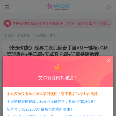
现在赞助会员享受专属折扣，详情点击此条公告。
请勿相信任何评论区广告！以免上当受骗！
本网站的文章部分内容可能来源于网络，仅供大家学习与参考，如有侵权，请联系站长QQ466107887进行删除处理。
首页
游戏分享
手游资源
正文
《长安幻想》经典二次元回合手游VM一键端+GM
管理后台+手工端+安卓客户端+详细搭建教程
豆豆呀
关注
11个月前更新
3
967
179
艾尔资源网欢迎您！
每日活跃最高可获得600积分！所有资源可以使用
积分免费兑换！
本站资源仅限单机测试学习使用！请下载后24小时内删除
手游搭建难度较高，站长可提供代搭，具体可加Q私聊！
游戏介绍：
新群号：562028087 麻烦大家重新添加！
注意：此游戏并非最新版！只是因为原来的链接掉了重