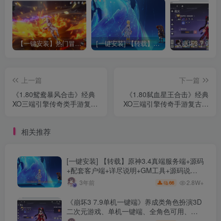
【一键安装】热门冒险策略类游戏崩坏：星穹铁道全新2.3版本一键端+一键代理+一键启动+免虚拟机
[一键安装] 【转载】原神3.4真端服务端+源码+配套客户端+详尽说明+GM工具+源码说明文件
上一篇
下一篇
《1.80鸳鸯暴风合击》经典
《1.80弑血星王合击》经典
XO三端引擎传奇类手游复古
XO三端引擎传奇手游复古服
服务端+魔界之巅+传说之城
务端+冰雪世界+西烈荒原
+天空之城+青龙圣殿+详细
+天上人间+世外桃源+详细
相关推荐
搭建教程
教程
[一键安装] 【转载】原神3.4真端服务端+源码
+配套客户端+详尽说明+GM工具+源码说明
文件
2.8W+
3年前
66
《崩坏3 7.9单机一键端》养成类角色扮演3D
二次元游戏、单机一键端、全角色可用、无
限资源、附带保姆级安装教程