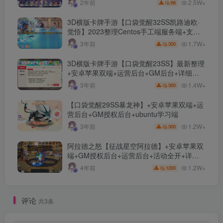
2.5W+
2年前
66
3D横版卡牌手游【口袋觉醒32SS凯路迪欧·
觉悟】2023整理Centos手工端服务端+支付
对接+安卓苹果双端+运营后台+GM授权后台
1.7W+
3年前
300
+代理后台
3D横版卡牌手游【口袋觉醒23SS】最新整理
+安卓苹果双端+运营后台+GM后台+详细搭
建教程
1.4W+
3年前
300
【口袋觉醒29SS暴龙神】+安卓苹果双端+运
营后台+GM授权后台+ubuntu学习端
1.2W+
3年前
300
阿拉德之怒【征战星空阿拉德】+安卓苹果双
端+GM授权后台+运营后台+活动全开+详细
教程
1.2W+
4年前
1200
评论
共3条