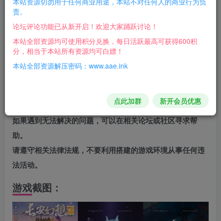
本站资源切勿用于任何商业用途，本站不对任何人的商业行为负
责。
新补的！
论坛评论功能已从新开启！欢迎大家踊跃讨论！
VM单机版账号在管理后台添加即可！无需APP上注
本站全部资源均可使用积分兑换，每日活跃最高可获得600积
分，相当于本站所有资源均可白嫖！
册！
本站全部资源解压密码：www.aae.ink
注意事项
在搭建过程中，可能会遇到各种问题，建议仔细阅读搭建教
点此加群
新开会员优惠
程，并尝试自己解决。
如果遇到无法解决的问题，可以在相关论坛或社区寻求帮
助。
请遵守相关法律法规，不要利用搭建的游戏环境从事任何违
法活动。
游戏截图：