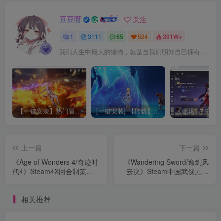
豆豆呀
关注
1
3111
65
524
391W+
我们人生中最大的懒惰，就是当我们明知自己拥有作出选择的能力，却不去主动改变而是放任它的生活态度
【一键安装】热门冒险策略类游戏崩坏：星穹铁道全新2.3版本一键端+一键代理+一键启动+免虚拟机
[一键安装] 【转载】原神3.4真端服务端+源码+配套客户端+详尽说明+GM工具+源码说明文件
上一篇
下一篇
《Age of Wonders 4/奇迹时
《Wandering Sword/逸剑风
代4》Steam4X回合制策略
云决》Steam中国武侠元素
游戏推荐+‌DLC与更新‌+帝国
角色扮演游戏推荐+详细攻略
建设+角色扮演+战术回合制
指南+隐藏要素整理
相关推荐