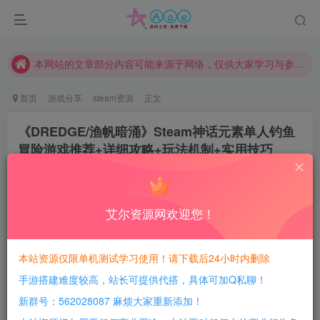
现在赞助会员享受专属折扣，详情点击此条公告。
请勿相信任何评论区广告！以免上当受骗！
本网站的文章部分内容可能来源于网络，仅供大家学习与参考，如有侵权，请联系站长QQ466107887进行删除处理。
首页
游戏分享
steam资源
正文
《DREDGE/渔帆暗涌》Steam神话元素单人钓鱼
冒险游戏推荐+详细攻略+玩法机制+实用技巧‌
豆豆呀
关注
11个月前更新
0
529
129
艾尔资源网欢迎您！
每日活跃最高可获得600积分！所有资源可以使用
积分免费兑换！
本站资源仅限单机测试学习使用！请下载后24小时内删除
手游搭建难度较高，站长可提供代搭，具体可加Q私聊！
游戏介绍：
新群号：562028087 麻烦大家重新添加！
《DREDGE》（中文译名《渔帆暗涌》）是一款融合克