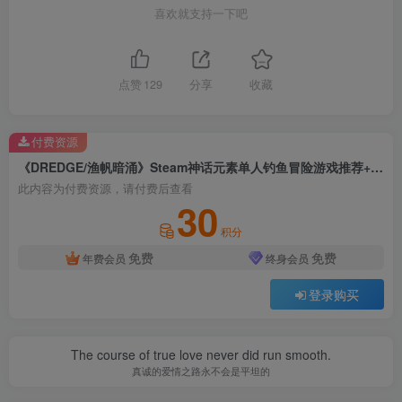
喜欢就支持一下吧
点赞
129
分享
收藏
付费资源
《DREDGE/渔帆暗涌》Steam神话元素单人钓鱼冒险游戏推荐+详细攻略+玩法机制+实用技巧‌
此内容为付费资源，请付费后查看
30
积分
免费
免费
年费会员
终身会员
登录购买
The course of true love never did run smooth.
真诚的爱情之路永不会是平坦的