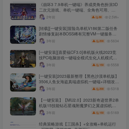
《崩坏3 7.9单机一键端》养成类角色扮演3D
二次元游戏、单机一键端、全角色可用、无
限资源、附带保姆级安装教程
2.5W+
2年前
66
[转载][一键安装]冒险岛单机V186第二版任务
剧情修复副本BOSS稀有完整VM一键服务端
+大量更新+完整任务+详细攻略
5634
3年前
200
[一键安装][喜爱福CF3.0]单机版火线2023竞
技PC电脑游戏一键端全模式生化人机模式
+新枪皮肤+详细攻略+详细教程
5558
3年前
150
[一键安装]2023最新整理【黑色沙漠单机版】
3506人鱼女海盗真端虚拟机一键端+详细攻略
+详细说明
5318
3年前
200
【一键安装】【MU2.0】2023新奇迹世界2单
机版15技能钻石星魂附魔梦幻之翼虚拟机一
键端+详细说明+详细攻略
5169
3年前
150
经典策略游戏【三国杀】+全攻略+单机运行