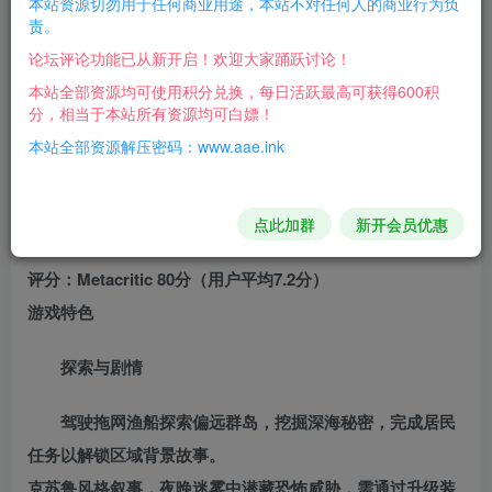
本站资源切勿用于任何商业用途，本站不对任何人的商业行为负
责。
苏鲁神话元素的单人钓鱼冒险游戏，由Black Salt Games开
论坛评论功能已从新开启！欢迎大家踊跃讨论！
发，Team17 Digital发行。以下是其核心信息整理：
本站全部资源均可使用积分兑换，每日活跃最高可获得600积
分，相当于本站所有资源均可白嫖！
基础信息‌
本站全部资源解压密码：www.aae.ink
类型‌：恐怖探索/开放世界/钓鱼模拟
平台‌：PC（Steam/Epic）、PS5、Xbox Series X|S、
Nintendo Switch、Mac、iOS（部分平台为移植版）‌
点此加群
新开会员优惠
发行时间‌：2023年3月30日（PC版）‌
评分‌：Metacritic 80分（用户平均7.2分）‌
游戏特色‌
探索与剧情‌
驾驶拖网渔船探索偏远群岛，挖掘深海秘密，完成居民
任务以解锁区域背景故事‌。
克苏鲁风格叙事，夜晚迷雾中潜藏恐怖威胁，需通过升级装