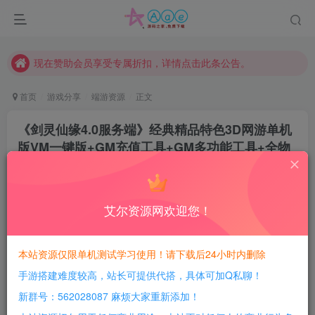
本站资源大多存储在云盘，如发现链接失效，请联系我们我们会第一时间更新。
本站一律禁止以任何方式发布或转载任何违法的相关信息，访客发现请向站长举报
现在赞助会员享受专属折扣，详情点击此条公告。
请勿相信任何评论区广告！以免上当受骗！
首页
游戏分享
端游资源
正文
本网站的文章部分内容可能来源于网络，仅供大家学习与参考，如有侵权，请联系站长QQ466107887进行删除处理。
《剑灵仙缘4.0服务端》经典精品特色3D网游单机
版VM一键版+GM充值工具+GM多功能工具+全物
品ID及攻略文档
豆豆呀
关注
11个月前更新
艾尔资源网欢迎您！
4
446
102
每日活跃最高可获得600积分！所有资源可以使用
本站资源仅限单机测试学习使用！请下载后24小时内删除
积分免费兑换！
手游搭建难度较高，站长可提供代搭，具体可加Q私聊！
游戏介绍：
新群号：562028087 麻烦大家重新添加！