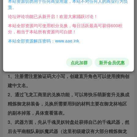
本站资源切勿用于任何商业用途，本站不对任何人的商业行为负
剑灵单机版剑灵仙缘4.0一键端单机版版本介绍：
责。
商业版本可开服，全区域60级化服,
论坛评论功能已从新开启！欢迎大家踊跃讨论！
本服的装备升级路线如下：
本站全部资源均可使用积分兑换，每日活跃最高可获得600积
分，相当于本站所有资源均可白嫖！
快乐萌新套→精炼御龙林套→大漠流沙套→炎魔套→卓越炎
本站全部资源解压密码：www.aae.ink
魔套→恶女套→卓越恶女套→黑龙套→卓越黑龙套→仙缘套
→轮回套（毕业装备）
点此加群
新开会员优惠
简单玩法：
1、注册需注意验证码大小写，创建直升角色可以使用搜狗创
建中文名。
2、通过飞龙工商里的兑换功能，可以将快乐萌新套升兑换成
精炼御龙林装备，兑换所需要用到的材料主要在御龙林地区
的副本掉落，具体查看落表。
3、武器方面，先从千魂灵妖转盘处获得自己的千魂武器，然
后去平南舰队刷妖魔武器（这里初级建议有大部分精炼御龙