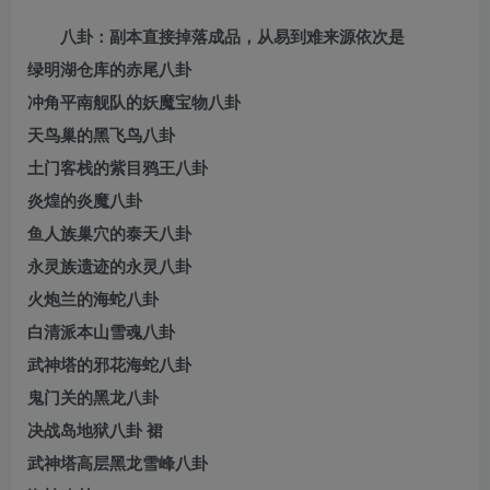
八卦：副本直接掉落成品，从易到难来源依次是
绿明湖仓库的赤尾八卦
冲角平南舰队的妖魔宝物八卦
天鸟巢的黑飞鸟八卦
土门客栈的紫目鸦王八卦
炎煌的炎魔八卦
鱼人族巢穴的泰天八卦
永灵族遗迹的永灵八卦
火炮兰的海蛇八卦
白清派本山雪魂八卦
武神塔的邪花海蛇八卦
鬼门关的黑龙八卦
决战岛地狱八卦 裙
武神塔高层黑龙雪峰八卦