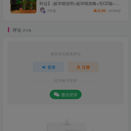
时运】-超详细说明+超详细攻略+无CD版–精
修版本-站长推荐+站长亲测
9442
3年前
100
评论
共4条
请登录后发表评论
登录
注册
社交账号登录
微信登录