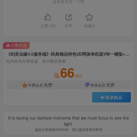
喜欢就支持一下吧
点赞
102
分享
收藏
2
付费资源
《剑灵仙缘4.0服务端》经典精品特色3D网游单机版VM一键版+GM充值工具+GM多功能工具+全物品ID及攻略文档
此内容为付费资源，请付费后查看
66
积分
免费
免费
年费会员
终身会员
登录购买
It is during our darkest moments that we must focus to see the
light.
越是在艰难困苦的时候，我们越是要看到希望