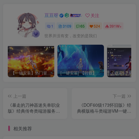
豆豆呀
关注
1
3109
65
524
391W+
世界并没有变，改变的是我们
【一键安装】热门冒险策略类游戏崩坏：星穹铁道全新2.3版本一键端+一键代理+一键启动+免虚拟机
[一键安装] 【转载】原神3.4真端服务端+源码+配套客户端+详尽说明+GM工具+源码说明文件
上一篇
下一篇
《暴走的刀神器迷失单职业
《DOF60级173怀旧版》经
版》经典传奇类端游服务端
典横版格斗类端游VM一键端
+生肖合成+拾取鉴定+切割
版+超级时装+光环装备生产
倍攻+假人系统+幻化之门
+GM工具+配套客户端+视频
相关推荐
+技能打造
教程