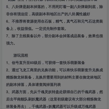
5、八卦牌是副本掉落的，不用死盯着一副八卦牌刷到底，除
非你有强迫症，高级副本和地区出产的八卦属性越好
6、不推荐将资源使用在石板，精气，真气石和元气石这类装
备上，收益很低。一定优先制作套装。
7、除了主线装备以外，部分副本会掉落成品装备，效果也很
强力。
游玩流程
1、创号直升至60级后，可获得一套快乐萌新装备
2、通过飞龙工商里的兑换功能，可以将快乐萌新套升兑换成
精炼御龙林装备，兑换所需要用到的材料主要在御龙林地区
的副本掉落，具体请查阅掉落列表
3、武器方面，先从千魂灵妖转盘处获得自己的千魂武器，然
后去平南舰队刷妖魔武器（这里初级建议有大部分精炼御龙
林装备再去），千魂武器+妖魔武器可以升级成万魂武器