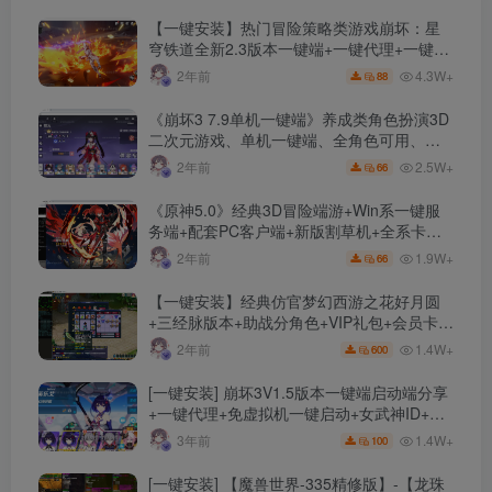
【一键安装】热门冒险策略类游戏崩坏：星
穹铁道全新2.3版本一键端+一键代理+一键启
动+免虚拟机
4.3W+
2年前
88
《崩坏3 7.9单机一键端》养成类角色扮演3D
二次元游戏、单机一键端、全角色可用、无
限资源、附带保姆级安装教程
2.5W+
2年前
66
《原神5.0》经典3D冒险端游+Win系一键服
务端+配套PC客户端+新版割草机+全系卡池
文件
1.9W+
2年前
66
【一键安装】经典仿官梦幻西游之花好月圆
+三经脉版本+助战分角色+VIP礼包+会员卡
+剧情活动+视频搭建及其他修改资料
1.4W+
2年前
600
[一键安装] 崩坏3V1.5版本一键端启动端分享
+一键代理+免虚拟机一键启动+女武神ID+详
细指令+极简一键修改
1.4W+
3年前
100
[一键安装] 【魔兽世界-335精修版】-【龙珠