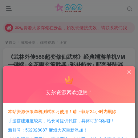
本网站的文章部分内容可能来源于网络，仅供大家学习与参考，如有侵权，请联系站长QQ466107887进行删除处理。
本站评论功能已从新开启！欢迎大家踊跃讨论！（用户每日活跃可得积分数量增加至600，加速获得更多免费资源！）
本站资源大多存储在云盘，如发现链接失效，请联系我们我们会第一时间更新。
本站一律禁止以任何方式发布或转载任何违法的相关信息，访客发现请向站长举报
首页
游戏分享
端游资源
正文
现在赞助会员享受专属折扣，详情点击此条公告。
《武林外传586超变修仙武林》经典端游单机VM
请勿相信任何评论区广告！以免上当受骗！
一键端+全花雨玄策武器+彩补特效+配套登陆器
本网站的文章部分内容可能来源于网络，仅供大家学习与参考，如有侵权，请联系站长QQ466107887进行删除处理。
+配套网站
豆豆呀
关注
10个月前更新
艾尔资源网欢迎您！
0
572
121
每日活跃最高可获得600积分！所有资源可以使用
本站资源仅限单机测试学习使用！请下载后24小时内删除
积分免费兑换！
手游搭建难度较高，站长可提供代搭，具体可加Q私聊！
游戏介绍：
新群号：562028087 麻烦大家重新添加！