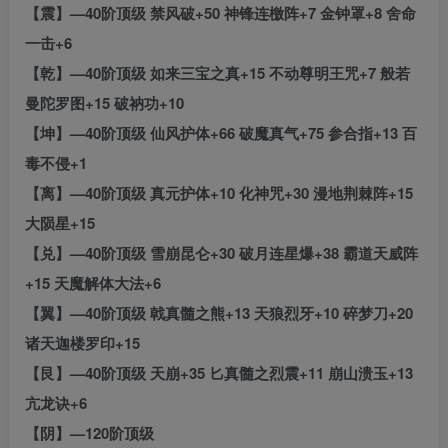
【震】—40阶顶级 禁风破+50 神锋连檄阵+7 金钟罩+8 舍命
一击+6
【乾】—40阶顶级 如来三宝之真+15 不动尊明王咒+7 般若
曼陀罗图+15 破衲功+10
【坤】—40阶顶级 仙风护体+66 破魔真气+75 参合指+13 百
毒不侵+1
【离】—40阶顶级 真元护体+10 化神咒+30 漫地荆棘阵+15
大陨星+15
【兑】—40阶顶级 雪崩昆仑+30 破月连星爆+38 霸道天威阵
+15 天魔解体大法+6
【翼】—40阶顶级 戟真髓之熊+13 天狼烈牙+10 碎梦刀+20
诸天迦楼罗印+15
【艮】—40阶顶级 天崩+35 匕真髓之烈震+11 崩山溃玉+13
亢龙诀+6
【阴】—120阶顶级