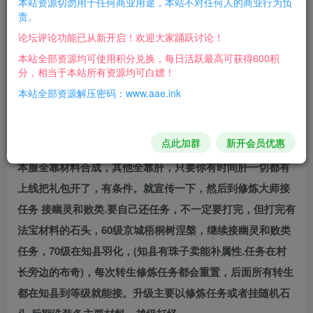
本站资源切勿用于任何商业用途，本站不对任何人的商业行为负
数据库账号：root
责。
数据库密码：Revision84122232
论坛评论功能已从新开启！欢迎大家踊跃讨论！
数据库库名：Revision
本站全部资源均可使用积分兑换，每日活跃最高可获得600积
分，相当于本站所有资源均可白嫖！
虚拟机账号：root
本站全部资源解压密码：www.aae.ink
虚拟机密码：Revision84122232
点此加群
新开会员优惠
新手攻略，
本服全靠材料合成，其他全靠肝，只要你有时间肝一切都有
上线把礼包开了，有条件。就宣传一下，然后到修炼大师接
任务 接幽灵和败类.要自己还任务，不一定要打完，但打完有
法宝材料的石头，60级京城梧桐树涅槃，继续接幽灵和败类
任务，70级在知县羽化，(知县有珠子卖能补属性.任务在村
长旁边的布奇)，每次转生修炼任务都会重置，后面所有转生
都在知县到等级就能接。升级主要以修炼任务或者挂随机石