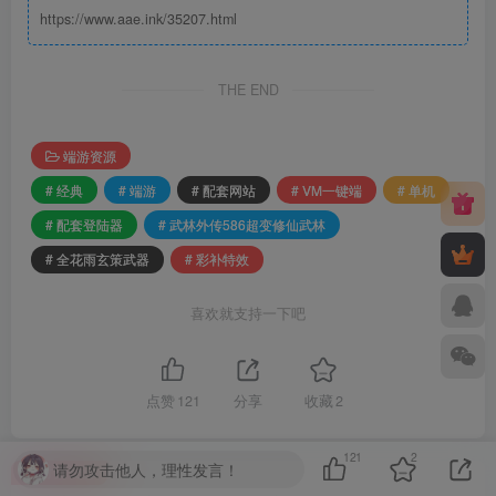
https://www.aae.ink/35207.html
THE END
端游资源
# 经典
# 端游
# 配套网站
# VM一键端
# 单机
# 配套登陆器
# 武林外传586超变修仙武林
# 全花雨玄策武器
# 彩补特效
喜欢就支持一下吧
点赞
121
分享
收藏
2
121
2
请勿攻击他人，理性发言！
付费资源