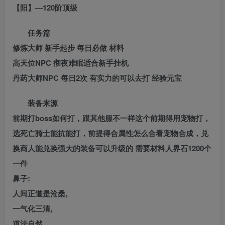
【阳】—120阶顶级
任务篇
修炼大师 新手起步 每日必做 材料
高天位NPC 彻夜难眠适合新手挂机
丹药大师NPC 每日2次 有实力的可以去打 经验元宝
装备来源
前期打boss如何打，跟其他服不一样这个前期得用宠物打，
选死亡骑士能抗能打，前提得合属性怎么合看宠物合成，兑
换商人能兑换强大的装备可以升级的 需要材料人界石1200个
一件
鼻子:
人间正道是沧桑,
一气化三清,
道法自然,