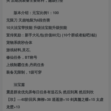
头 后期洗装备主要材料，越级打怪
版本介绍：元宝比例1：100
无限刀 天崩地裂为6段伤害
10大法宝带技能 升级法宝能升级技能
宣传奖励：新手大礼包(价值80元) {10个群或者贴吧3贴}
宠物系统秒合体
游戏材料,灵石,
修仙任务，BT称号
上线制霸任务,丹药任务
装备无限制，1级可穿
法宝篇
震是群攻优先弄每日任务有送石头 然后到离 然后到坎
【坎】—40阶回风 舞柳+38 逍遥游+10 剑真髓之蝶+15 太虚
龙壁+13