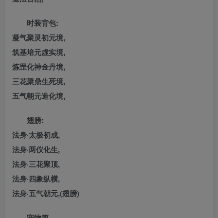
时装背包:
凝气聚灵初元境,
筑基培元虚实境,
炼罡化神金丹境,
三花聚鼎生死境,
五气朝元造化境,
翅膀:
法身·太极初成,
法身·两仪化生,
法身·三花聚顶,
法身·四象纵横,
法身·五气朝元,(翅膀)
宠物篇