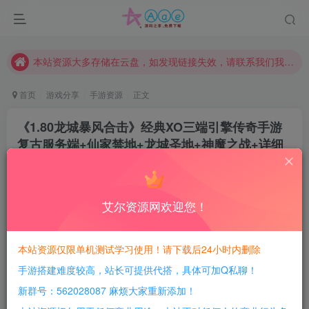
本站评论功能已从新开启！欢迎大家踊跃讨论！（用户每日活跃可得积分数量增加至600，加速获得更多免费资源！）
本站资源大多存储在云盘，如发现链接失效，请联系我们我们会第一时间更新。
本站一律禁止以任何方式发布或转载任何违法的相关信息，访客发现请向站长举报
现在赞助会员享受专属折扣，详情点击此条公告。
首页
游戏分享
手游资源
正文
请勿相信任何评论区广告！以免上当受骗！
《1.80龙城暴风合击》经典XO三端引擎传奇手游
本网站的文章部分内容可能来源于网络，仅供大家学习与参考，如有侵权，请联系站长QQ466107887进行删除处理。
复古服务端+仙家禁地+龙城圣地+神魔之战+详细
搭建教程
豆豆呀
关注
10个月前更新
艾尔资源网欢迎您！
0
322
169
每日活跃最高可获得600积分！所有资源可以使用
本站资源仅限单机测试学习使用！请下载后24小时内删除
积分免费兑换！
手游搭建难度较高，站长可提供代搭，具体可加Q私聊！
游戏介绍：
新群号：562028087 麻烦大家重新添加！