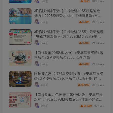
2.8W+
3年前
66
3D横版卡牌手游【口袋觉醒32SS凯路迪欧·
觉悟】2023整理Centos手工端服务端+支付
对接+安卓苹果双端+运营后台+GM授权后台
1.7W+
3年前
300
+代理后台
3D横版卡牌手游【口袋觉醒23SS】最新整理
+安卓苹果双端+运营后台+GM后台+详细搭
建教程
1.4W+
3年前
300
【口袋觉醒29SS暴龙神】+安卓苹果双端+运
营后台+GM授权后台+ubuntu学习端
1.2W+
3年前
300
阿拉德之怒【征战星空阿拉德】+安卓苹果双
端+GM授权后台+运营后台+活动全开+详细
教程
1.2W+
4年前
1200
【口袋觉醒九色神鹿11SS神话版】安卓苹果
双端+运营后台+GM授权后台+详细搭建教
程。
1W+
4年前
1200