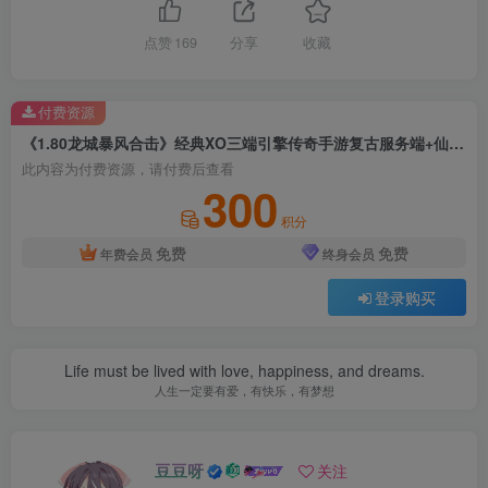
点赞
169
分享
收藏
付费资源
《1.80龙城暴风合击》经典XO三端引擎传奇手游复古服务端+仙家禁地+龙城圣地+神魔之战+详细搭建教程
此内容为付费资源，请付费后查看
300
积分
免费
免费
年费会员
终身会员
登录购买
Life must be lived with love, happiness, and dreams.
人生一定要有爱，有快乐，有梦想
豆豆呀
关注