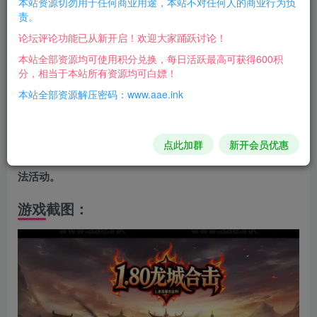
本站资源切勿用于任何商业用途，本站不对任何人的商业行为负
责。
论坛评论功能已从新开启！欢迎大家踊跃讨论！
注意事项
本站全部资源均可使用积分兑换，每日活跃最高可获得600积
在搭建过程中，可能会遇到各种问题，建议仔细阅读搭建教
分，相当于本站所有资源均可白嫖！
程，并尝试自己解决。
本站全部资源解压密码：www.aae.ink
如果遇到无法解决的问题，可以在相关论坛或社区寻求帮
助。
点此加群
新开会员优惠
请遵守相关法律法规，不要利用搭建的游戏环境从事任何违
法活动。
游戏截图：