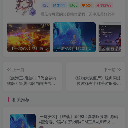
0
3111
65
524
392W+
看见你可爱的笑容绝对是我一天中最美好的事
【一键安装】热门冒险策略类游戏崩坏：星穹铁道全新2.3版本一键端+一键代理+一键启动+免虚拟机
[一键安装] 【转载】原神3.4真端服务端+源码+配套客户端+详尽说明+GM工具+源码说明文件
上一篇
下一篇
《航海王·启航6UR代金券内
《植物大战僵尸》经典闪烁
购版》经典卡牌自由搏击手
换皮稀有卡牌手游服务端
游服务端+Linux手工服务端
+Linux手工服务端+安卓苹果
+单安卓+管理后台+详细搭
双端+CDK后台+详细搭建教
相关推荐
建教程
程
[一键安装] 【转载】原神3.4真端服务端+源码
+配套客户端+详尽说明+GM工具+源码说明
文件