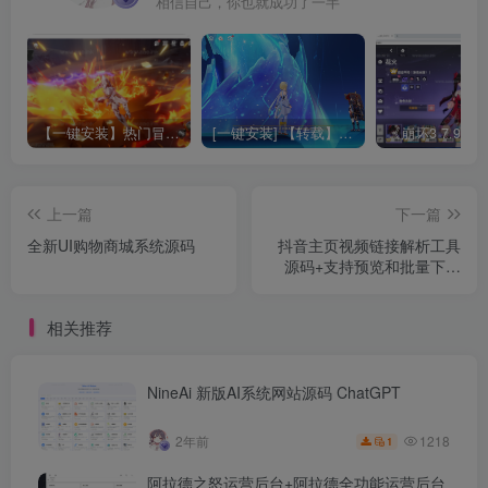
相信自己，你也就成功了一半
【一键安装】热门冒险策略类游戏崩坏：星穹铁道全新2.3版本一键端+一键代理+一键启动+免虚拟机
[一键安装] 【转载】原神3.4真端服务端+源码+配套客户端+详尽说明+GM工具+源码说明文件
上一篇
下一篇
全新UI购物商城系统源码
抖音主页视频链接解析工具
源码+支持预览和批量下载
+基于PHP开发
相关推荐
NineAi 新版AI系统网站源码 ChatGPT
1218
2年前
1
阿拉德之怒运营后台+阿拉德全功能运营后台