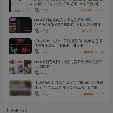
全解密+充值对接+CDK兑换+代理后台+礼包
管理+商城管理
1077
3年前
100
2024最新熊猫电竞赏金电竞系统源码
APP+H5双端+附搭建教程+支持运营级搭建
1075
2年前
10
传奇类H5、端游、手游漂亮的炫酷动态悬浮
顶部宣传单页、下载页、引导页
948
3年前
10
2025最新写真图片视频打赏系统源码完整可
用+附教程
1年前
891
【网站源码】新版付费视频点播源码+油条视
频+付费点播系统+苹果CMS系统+附搭建教
程+采集接口及规则介绍
827
2年前
60
评论
共4条