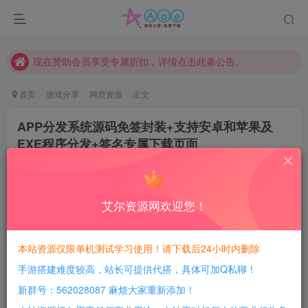
本站一律禁止以任何方式发布或转载任何违法的相关信息，访客发现请向站长举报
现在赞助会员享受专属折扣，详情点击此条公告。
请勿相信任何评论区广告！以免上当受骗！
本网站的文章部分内容可能来源于网络，仅供大家学习与参考，如有侵权，请联系站长QQ466107887进行删除处理。
首页
游戏分享
网页资源
正文
APP分发系统源码免签封装+支持安卓和苹果及
EXE程序分发+签名专属下载页面
豆豆呀
关注
10个月前发布
4
441
136
艾尔资源网欢迎您！
每日活跃最高可获得600积分！所有资源可以使用
积分免费兑换！
本站资源仅限单机测试学习使用！请下载后24小时内删除
手游搭建难度较高，站长可提供代搭，具体可加Q私聊！
软件介绍：
新群号：562028087 麻烦大家重新添加！
APP分发系统源码免签封装