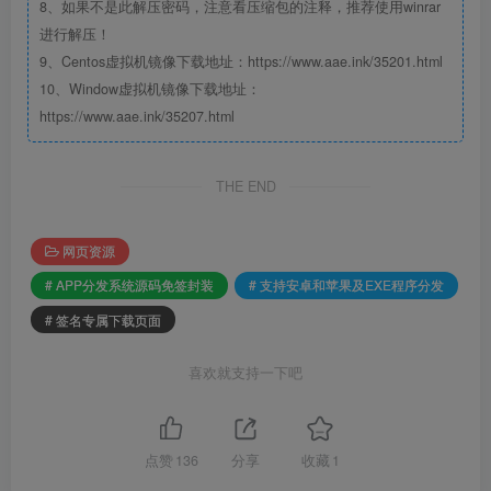
8、如果不是此解压密码，注意看压缩包的注释，推荐使用winrar
进行解压！
9、Centos虚拟机镜像下载地址：https://www.aae.ink/35201.html
10、Window虚拟机镜像下载地址：
https://www.aae.ink/35207.html
THE END
网页资源
# APP分发系统源码免签封装
# 支持安卓和苹果及EXE程序分发
# 签名专属下载页面
喜欢就支持一下吧
点赞
136
分享
收藏
1