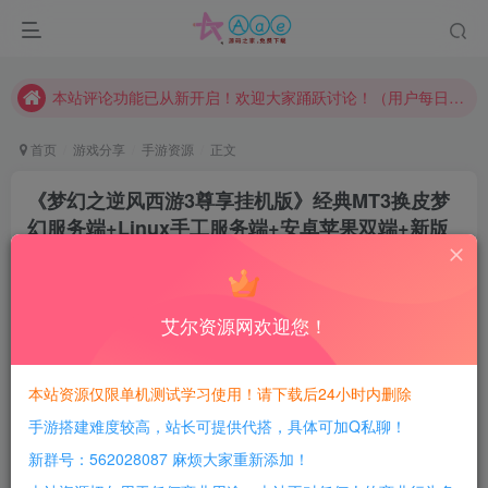
本网站的文章部分内容可能来源于网络，仅供大家学习与参考，如有侵权，请联系站长QQ466107887进行删除处理。
本站评论功能已从新开启！欢迎大家踊跃讨论！（用户每日活跃可得积分数量增加至600，加速获得更多免费资源！）
本站资源大多存储在云盘，如发现链接失效，请联系我们我们会第一时间更新。
本站一律禁止以任何方式发布或转载任何违法的相关信息，访客发现请向站长举报
首页
游戏分享
手游资源
正文
现在赞助会员享受专属折扣，详情点击此条公告。
《梦幻之逆风西游3尊享挂机版》经典MT3换皮梦
请勿相信任何评论区广告！以免上当受骗！
幻服务端+Linux手工服务端+安卓苹果双端+新版
本网站的文章部分内容可能来源于网络，仅供大家学习与参考，如有侵权，请联系站长QQ466107887进行删除处理。
管理后台+详细搭建教程
豆豆呀
关注
9个月前更新
艾尔资源网欢迎您！
2
581
58
每日活跃最高可获得600积分！所有资源可以使用
本站资源仅限单机测试学习使用！请下载后24小时内删除
积分免费兑换！
手游搭建难度较高，站长可提供代搭，具体可加Q私聊！
游戏介绍：
新群号：562028087 麻烦大家重新添加！