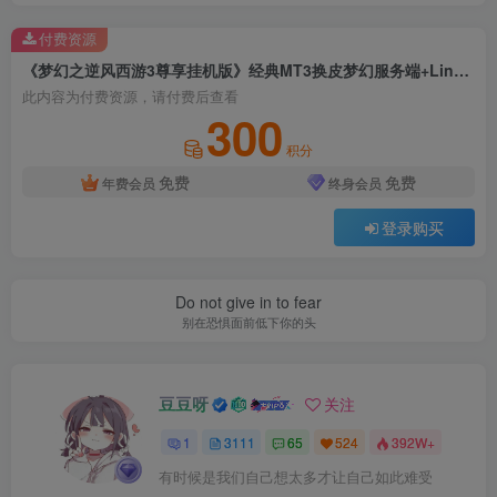
付费资源
《梦幻之逆风西游3尊享挂机版》经典MT3换皮梦幻服务端+Linux手工服务端+安卓苹果双端+新版管理后台+详细搭建教程
此内容为付费资源，请付费后查看
300
积分
免费
免费
年费会员
终身会员
登录购买
Do not give in to fear
别在恐惧面前低下你的头
豆豆呀
关注
1
3111
65
524
392W+
有时候是我们自己想太多才让自己如此难受