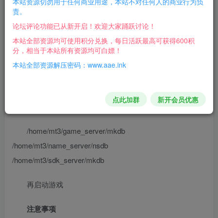
本站资源切勿用于任何商业用途，本站不对任何人的商业行为负
清档教程:
责。
论坛评论功能已从新开启！欢迎大家踊跃讨论！
首先停止游戏
本站全部资源均可使用积分兑换，每日活跃最高可获得600积
分，相当于本站所有资源均可白嫖！
qd
本站全部资源解压密码：www.aae.ink
输入5关闭游戏
点此加群
新开会员优惠
删除以下文件夹里面的所有文件
/home/mt3/game_server/mkdb
/home/mt3/name_server/nsdb
/home/mt3/sdk_server/mkdb
再启动游戏
注意事项