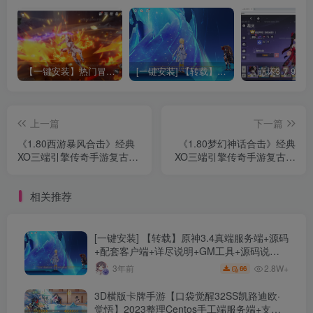
【一键安装】热门冒险策略类游戏崩坏：星穹铁道全新2.3版本一键端+一键代理+一键启动+免虚拟机
[一键安装] 【转载】原神3.4真端服务端+源码+配套客户端+详尽说明+GM工具+源码说明文件
上一篇
下一篇
《1.80西游暴风合击》经典
《1.80梦幻神话合击》经典
XO三端引擎传奇手游复古服
XO三端引擎传奇手游复古服
务端+散人基地+骷髅山白骨
务端+梦幻皇城+逍遥宫+梦
洞+花果山水帘洞+详细搭建
幻桃园+详细搭建教程
相关推荐
教程
[一键安装] 【转载】原神3.4真端服务端+源码
+配套客户端+详尽说明+GM工具+源码说明
文件
2.8W+
3年前
66
3D横版卡牌手游【口袋觉醒32SS凯路迪欧·
觉悟】2023整理Centos手工端服务端+支付