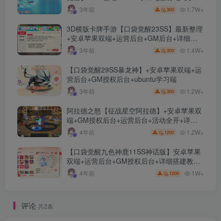
对接+安卓苹果双端+运营后台+GM授权后台
1.7W+
3年前
300
+代理后台
3D横版卡牌手游【口袋觉醒23SS】最新整理
+安卓苹果双端+运营后台+GM后台+详细搭
建教程
1.4W+
3年前
300
【口袋觉醒29SS暴龙神】+安卓苹果双端+运
营后台+GM授权后台+ubuntu学习端
1.2W+
3年前
300
阿拉德之怒【征战星空阿拉德】+安卓苹果双
端+GM授权后台+运营后台+活动全开+详细
教程
1.2W+
4年前
1200
【口袋觉醒九色神鹿11SS神话版】安卓苹果
双端+运营后台+GM授权后台+详细搭建教
程。
1W+
4年前
1200
评论
共2条