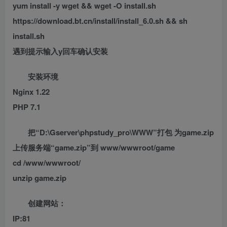
yum install -y wget && wget -O install.sh
https://download.bt.cn/install/install_6.0.sh && sh
install.sh
遇到提示输入y回车确认安装
安装环境
Nginx 1.22
PHP 7.1
把“D:\Gserver\phpstudy_pro\WWW”打包 为game.zip
上传服务端“game.zip”到 www/wwwroot/game
cd /www/wwwroot/
unzip game.zip
创建网站：
IP:81