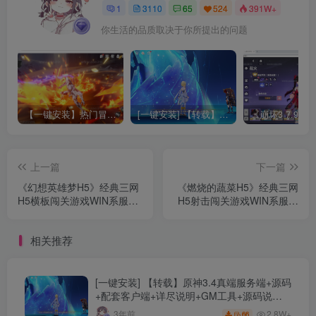
1
3110
65
524
391W+
你生活的品质取决于你所提出的问题
【一键安装】热门冒险策略类游戏崩坏：星穹铁道全新2.3版本一键端+一键代理+一键启动+免虚拟机
[一键安装] 【转载】原神3.4真端服务端+源码+配套客户端+详尽说明+GM工具+源码说明文件
上一篇
下一篇
《幻想英雄梦H5》经典三网
《燃烧的蔬菜H5》经典三网
H5横板闯关游戏WIN系服务
H5射击闯关游戏WIN系服务
端+Linux手工服务端+附赠源
端+Linux手工服务端+详细搭
码+详细搭建教程
建教程
相关推荐
[一键安装] 【转载】原神3.4真端服务端+源码
+配套客户端+详尽说明+GM工具+源码说明
文件
2.8W+
3年前
66