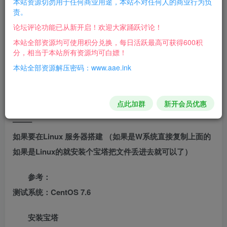
本站资源切勿用于任何商业用途，本站不对任何人的商业行为负
开始架设:
责。
论坛评论功能已从新开启！欢迎大家踊跃讨论！
第一步:【1.启动游戏】【打开之后，点击（启动
本站全部资源均可使用积分兑换，每日活跃最高可获得600积
Nginx1.15.11），正常为1个绿灯，如果出现红灯，请百度搜
分，相当于本站所有资源均可白嫖！
索解决办法。】
本站全部资源解压密码：www.aae.ink
游戏地址：http://127.0.0.1/
点此加群
新开会员优惠
————————————————————————
——–
如果要在Linux 服务器搭建 （如果是W系统直接复制上面的
如果是Linux的就安装个宝塔把文件丢进去就可以了）
参考：
测试系统：CentOS 7.6
安装宝塔