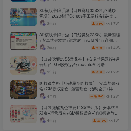
3D横版卡牌手游【口袋觉醒32SS凯路迪欧·
觉悟】2023整理Centos手工端服务端+支付
对接+安卓苹果双端+运营后台+GM授权后台
1.7W+
3年前
300
+代理后台
3D横版卡牌手游【口袋觉醒23SS】最新整理
+安卓苹果双端+运营后台+GM后台+详细搭
建教程
1.4W+
3年前
300
【口袋觉醒29SS暴龙神】+安卓苹果双端+运
营后台+GM授权后台+ubuntu学习端
1.2W+
3年前
300
阿拉德之怒【征战星空阿拉德】+安卓苹果双
端+GM授权后台+运营后台+活动全开+详细
教程
1.2W+
4年前
1200
【口袋觉醒九色神鹿11SS神话版】安卓苹果
双端+运营后台+GM授权后台+详细搭建教
程。
1W+
4年前
1200