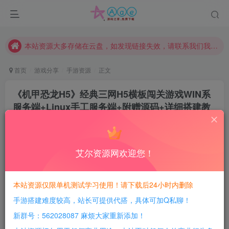
本网站的文章部分内容可能来源于网络，仅供大家学习与参考，如有侵权，请联系站长QQ466107887进行删除处理。
本站评论功能已从新开启！欢迎大家踊跃讨论！（用户每日活跃可得积分数量增加至600，加速获得更多免费资源！）
本站资源大多存储在云盘，如发现链接失效，请联系我们我们会第一时间更新。
本站一律禁止以任何方式发布或转载任何违法的相关信息，访客发现请向站长举报
首页
游戏分享
手游资源
正文
现在赞助会员享受专属折扣，详情点击此条公告。
《机甲恐龙H5》经典三网H5横板闯关游戏WIN系
请勿相信任何评论区广告！以免上当受骗！
服务端+Linux手工服务端+附赠源码+详细搭建教
本网站的文章部分内容可能来源于网络，仅供大家学习与参考，如有侵权，请联系站长QQ466107887进行删除处理。
程
豆豆呀
关注
8个月前更新
艾尔资源网欢迎您！
0
534
75
每日活跃最高可获得600积分！所有资源可以使用
本站资源仅限单机测试学习使用！请下载后24小时内删除
积分免费兑换！
手游搭建难度较高，站长可提供代搭，具体可加Q私聊！
游戏介绍：
新群号：562028087 麻烦大家重新添加！