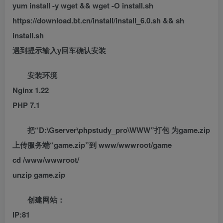
yum install -y wget && wget -O install.sh
https://download.bt.cn/install/install_6.0.sh && sh
install.sh
遇到提示输入y回车确认安装
安装环境
Nginx 1.22
PHP 7.1
把“D:\Gserver\phpstudy_pro\WWW”打包 为game.zip
上传服务端“game.zip”到 www/wwwroot/game
cd /www/wwwroot/
unzip game.zip
创建网站：
IP:81