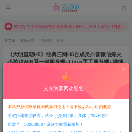
现在赞助会员享受专属折扣，详情点击此条公告。
请勿相信任何评论区广告！以免上当受骗！
本网站的文章部分内容可能来源于网络，仅供大家学习与参考，如有侵权，请联系站长QQ466107887进行删除处理。
首页
游戏分享
手游资源
正文
《大明皇朝H5》经典三网H5合成类抖音微信爆火
小游戏WIN系一键服务端+Linux手工服务端+详细
搭建教程
豆豆呀
关注
8个月前更新
艾尔资源网欢迎您！
0
386
51
每日活跃最高可获得600积分！所有资源可以使用
本站资源仅限单机测试学习使用！请下载后24小时内删除
积分免费兑换！
手游搭建难度较高，站长可提供代搭，具体可加Q私聊！
游戏介绍：
新群号：562028087 麻烦大家重新添加！