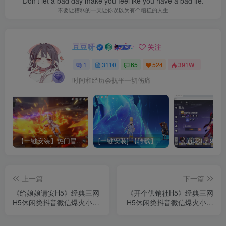
Don’t let a bad day make you feel lke you have a bad lfe.
不要让糟糕的一天让你误以为有个糟糕的人生
豆豆呀
关注
1
3110
65
524
391W+
时间和经历会抚平一切伤痛
【一键安装】热门冒险策略类游戏崩坏：星穹铁道全新2.3版本一键端+一键代理+一键启动+免虚拟机
[一键安装] 【转载】原神3.4真端服务端+源码+配套客户端+详尽说明+GM工具+源码说明文件
上一篇
下一篇
《给娘娘请安H5》经典三网
《开个供销社H5》经典三网
H5休闲类抖音微信爆火小游
H5休闲类抖音微信爆火小游
戏WIN系一键服务端+Linux
戏WIN系一键服务端+Linux
手工服务端+详细搭建教程
手工服务端+详细搭建教程