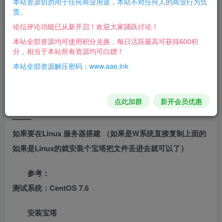
本站资源切勿用于任何商业用途，本站不对任何人的商业行为负
开始架设:
责。
论坛评论功能已从新开启！欢迎大家踊跃讨论！
第一步:【1.启动游戏】【打开之后，点击（启动
本站全部资源均可使用积分兑换，每日活跃最高可获得600积
Nginx1.15.11），正常为1个绿灯，如果出现红灯，请百度搜
分，相当于本站所有资源均可白嫖！
索解决办法。】
本站全部资源解压密码：www.aae.ink
游戏地址：http://127.0.0.1/
点此加群
新开会员优惠
————————————————————————
——–
如果要在Linux 服务器搭建 （如果是W系统直接复制上面的
如果是Linux的就安装个宝塔把文件丢进去就可以了）
参考：
测试系统：CentOS 7.6
安装宝塔