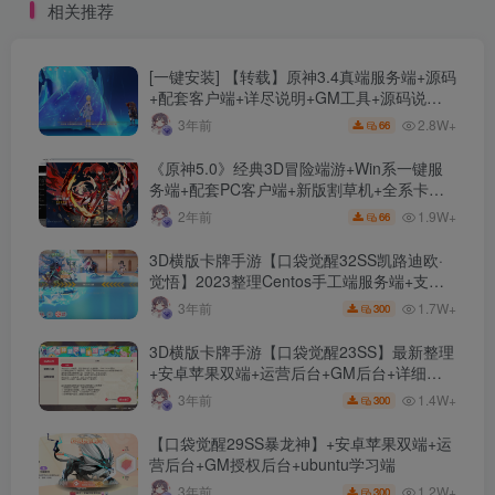
相关推荐
[一键安装] 【转载】原神3.4真端服务端+源码
+配套客户端+详尽说明+GM工具+源码说明
文件
2.8W+
3年前
66
《原神5.0》经典3D冒险端游+Win系一键服
务端+配套PC客户端+新版割草机+全系卡池
文件
1.9W+
2年前
66
3D横版卡牌手游【口袋觉醒32SS凯路迪欧·
觉悟】2023整理Centos手工端服务端+支付
对接+安卓苹果双端+运营后台+GM授权后台
1.7W+
3年前
300
+代理后台
3D横版卡牌手游【口袋觉醒23SS】最新整理
+安卓苹果双端+运营后台+GM后台+详细搭
建教程
1.4W+
3年前
300
【口袋觉醒29SS暴龙神】+安卓苹果双端+运
营后台+GM授权后台+ubuntu学习端
1.2W+
3年前
300