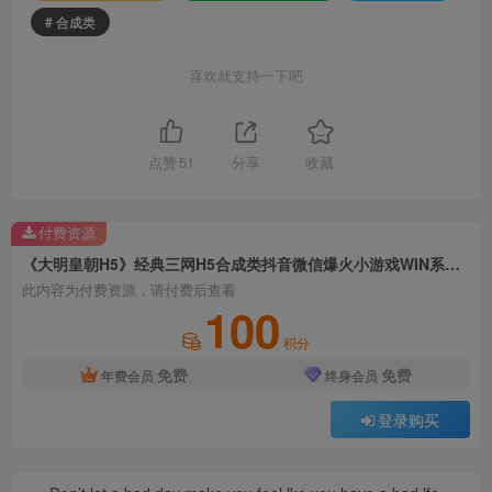
# 合成类
喜欢就支持一下吧
点赞
51
分享
收藏
付费资源
《大明皇朝H5》经典三网H5合成类抖音微信爆火小游戏WIN系一键服务端+Linux手工服务端+详细搭建教程
此内容为付费资源，请付费后查看
100
积分
免费
免费
年费会员
终身会员
登录购买