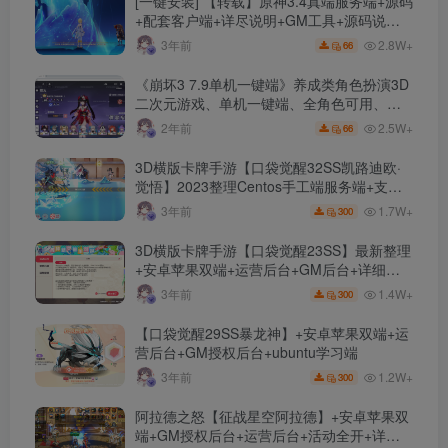
[一键安装] 【转载】原神3.4真端服务端+源码
+配套客户端+详尽说明+GM工具+源码说明
文件
2.8W+
3年前
66
《崩坏3 7.9单机一键端》养成类角色扮演3D
二次元游戏、单机一键端、全角色可用、无
限资源、附带保姆级安装教程
2.5W+
2年前
66
3D横版卡牌手游【口袋觉醒32SS凯路迪欧·
觉悟】2023整理Centos手工端服务端+支付
对接+安卓苹果双端+运营后台+GM授权后台
1.7W+
3年前
300
+代理后台
3D横版卡牌手游【口袋觉醒23SS】最新整理
+安卓苹果双端+运营后台+GM后台+详细搭
建教程
1.4W+
3年前
300
【口袋觉醒29SS暴龙神】+安卓苹果双端+运
营后台+GM授权后台+ubuntu学习端
1.2W+
3年前
300
阿拉德之怒【征战星空阿拉德】+安卓苹果双
端+GM授权后台+运营后台+活动全开+详细