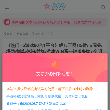
现在赞助会员享受专属折扣，详情点击此条公告。
请勿相信任何评论区广告！以免上当受骗！
本网站的文章部分内容可能来源于网络，仅供大家学习与参考，如有侵权，请联系站长QQ466107887进行删除处理。
首页
游戏分享
手游资源
正文
《热门H5游戏80合1平台》经典三网H5射击/闯关/
塔防/割草/休闲/益智/游戏WIN系一键服务端+全明
码源码+详细教程
豆豆呀
关注
8个月前更新
艾尔资源网欢迎您！
2
595
119
每日活跃最高可获得600积分！所有资源可以使用
本站资源仅限单机测试学习使用！请下载后24小时内删除
积分免费兑换！
手游搭建难度较高，站长可提供代搭，具体可加Q私聊！
游戏介绍：
新群号：562028087 麻烦大家重新添加！