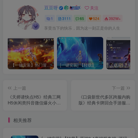
豆豆呀
关注
1
3111
65
524
392W+
享受当下的快乐，因为这一刻正是你的人生
【一键安装】热门冒险策略类游戏崩坏：星穹铁道全新2.3版本一键端+一键代理+一键启动+免虚拟机
[一键安装] 【转载】原神3.4真端服务端+源码+配套客户端+详尽说明+GM工具+源码说明文件
上一篇
下一篇
《天师请快点H5》经典三网
《口袋新世代多区跨服内购
H5休闲类抖音微信爆火小游
版》经典卡牌回合手游服务
戏WIN系一键服务端+Linux
端+Linux手工服务端+CDK授
手工服务端+详细搭建教程
权后台+自定义英雄+详细搭
相关推荐
建教程