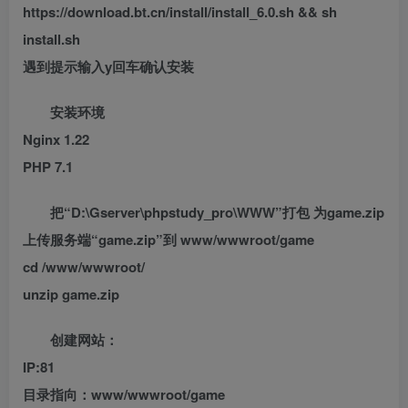
https://download.bt.cn/install/install_6.0.sh && sh
install.sh
遇到提示输入y回车确认安装
安装环境
Nginx 1.22
PHP 7.1
把“D:\Gserver\phpstudy_pro\WWW”打包 为game.zip
上传服务端“game.zip”到 www/wwwroot/game
cd /www/wwwroot/
unzip game.zip
创建网站：
IP:81
目录指向：www/wwwroot/game