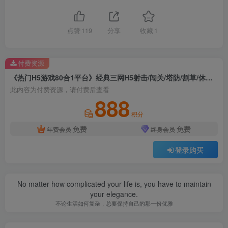
点赞
119
分享
收藏
1
付费资源
《热门H5游戏80合1平台》经典三网H5射击/闯关/塔防/割草/休闲/益智/游戏WIN系一键服务端+全明码源码+详细教程
此内容为付费资源，请付费后查看
888
积分
免费
免费
年费会员
终身会员
登录购买
No matter how complicated your life is, you have to maintain
your elegance.
不论生活如何复杂，总要保持自己的那一份优雅