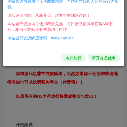
本站资源切勿用于任何商业用途，本站不对任何人的商业行为负
此版本可以解决本地缓存被清除后游戏进度消失问题，
责。
注册后 用户可选择游戏进度保存在云端还是本地！！
论坛评论功能已从新开启！欢迎大家踊跃讨论！
本站全部资源均可使用积分兑换，每日活跃最高可获得600积
此版本可以解决本地缓存被清除后游戏进度消失问题，
分，相当于本站所有资源均可白嫖！
注册后 用户可选择游戏进度保存在云端还是本地！！
本站全部资源解压密码：www.aae.ink
此版本可以解决本地缓存被清除后游戏进度消失问题，
点此加群
新开会员优惠
注册后 用户可选择游戏进度保存在云端还是本地！！
添加游戏也非常方便简单，当然如果你不会添加或者懒
得添加也可以找我帮你整合（付费项）！
以后所有的H5小游戏都将做成整合包发出！
开始架设: