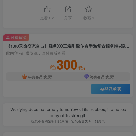
点赞
161
分享
收藏
1
付费资源
《1.80天命变态合击》经典XO三端引擎传奇手游复古服务端+混沌魔域+落日山谷+平行世界+详细搭建教程
此内容为付费资源，请付费后查看
300
积分
免费
免费
年费会员
终身会员
登录购买
Worrying does not empty tomorrow of its troubles, it empties
today of its strength.
担忧不会清空明日的烦恼，它只会丧失今日的勇气