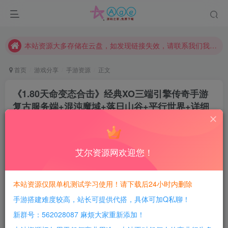
本网站的文章部分内容可能来源于网络，仅供大家学习与参考，如有侵权，请联系站长QQ466107887进行删除处理。
本站评论功能已从新开启！欢迎大家踊跃讨论！（用户每日活跃可得积分数量增加至600，加速获得更多免费资源！）
本站资源大多存储在云盘，如发现链接失效，请联系我们我们会第一时间更新。
本站一律禁止以任何方式发布或转载任何违法的相关信息，访客发现请向站长举报
首页
游戏分享
手游资源
正文
现在赞助会员享受专属折扣，详情点击此条公告。
《1.80天命变态合击》经典XO三端引擎传奇手游
请勿相信任何评论区广告！以免上当受骗！
复古服务端+混沌魔域+落日山谷+平行世界+详细
本网站的文章部分内容可能来源于网络，仅供大家学习与参考，如有侵权，请联系站长QQ466107887进行删除处理。
搭建教程
豆豆呀
关注
4个月前更新
艾尔资源网欢迎您！
3
383
161
每日活跃最高可获得600积分！所有资源可以使用
本站资源仅限单机测试学习使用！请下载后24小时内删除
积分免费兑换！
手游搭建难度较高，站长可提供代搭，具体可加Q私聊！
游戏介绍：
新群号：562028087 麻烦大家重新添加！