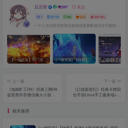
豆豆呀
关注
1
3110
65
524
391W+
一个人仅仅因为软弱无能或优柔寡断就完全可能招致痛苦
【一键安装】热门冒险策略类游戏崩坏：星穹铁道全新2.3版本一键端+一键代理+一键启动+免虚拟机
[一键安装] 【转载】原神3.4真端服务端+源码+配套客户端+详尽说明+GM工具+源码说明文件
上一篇
下一篇
《地精旷工H5》经典三网H5
《口袋新世纪》经典卡牌回
益智类抖音微信爆火小游戏
合手游Linux手工服务端+管
WIN系一键服务端+Linux手
理后台+GM授权后台+安卓
工服务端+详细搭建教程
苹果双端+详细搭建教程+配
相关推荐
套源码
[一键安装] 【转载】原神3.4真端服务端+源码