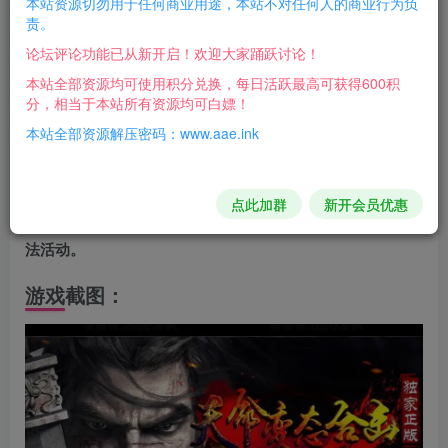
本站资源切勿用于任何商业用途，本站不对任何人的商业行为负
责。
论坛评论功能已从新开启！欢迎大家踊跃讨论！
注意事项
本站全部资源均可使用积分兑换，每日活跃最高可获得600积
在搭建过程中，可能会遇到各种问题，建议仔细阅读搭建教
分，相当于本站所有资源均可白嫖！
程，并尝试自己解决。
本站全部资源解压密码：www.aae.ink
如果遇到无法解决的问题，可以在相关论坛或社区寻求帮
助。
点此加群
新开会员优惠
请遵守相关法律法规，不要利用搭建的游戏环境从事任何违
法活动。
游戏截图：