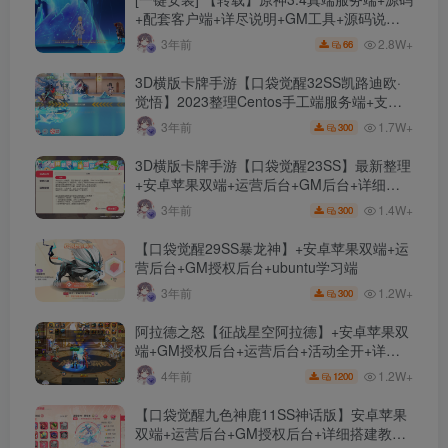
+配套客户端+详尽说明+GM工具+源码说明
文件
2.8W+
3年前
66
3D横版卡牌手游【口袋觉醒32SS凯路迪欧·
觉悟】2023整理Centos手工端服务端+支付
对接+安卓苹果双端+运营后台+GM授权后台
1.7W+
3年前
300
+代理后台
3D横版卡牌手游【口袋觉醒23SS】最新整理
+安卓苹果双端+运营后台+GM后台+详细搭
建教程
1.4W+
3年前
300
【口袋觉醒29SS暴龙神】+安卓苹果双端+运
营后台+GM授权后台+ubuntu学习端
1.2W+
3年前
300
阿拉德之怒【征战星空阿拉德】+安卓苹果双
端+GM授权后台+运营后台+活动全开+详细
教程
1.2W+
4年前
1200
【口袋觉醒九色神鹿11SS神话版】安卓苹果
双端+运营后台+GM授权后台+详细搭建教