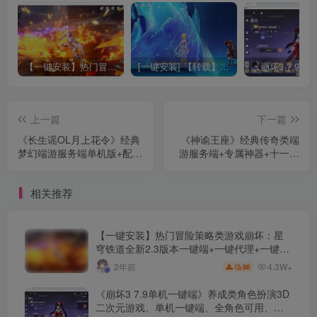
【一键安装】热门冒险策略类游戏崩坏：星穹铁道全新2.3版本一键端+一键代理+一键启动+免虚拟机
[一键安装] 【转载】原神3.4真端服务端+源码+配套客户端+详尽说明+GM工具+源码说明文件
上一篇
下一篇
《长生谣OL月上花令》经典
《神谕王座》经典传奇类端
梦幻端游服务端单机版+配套
游服务端+专属神器+十一大
客户端+GM功能网关+配套
陆+种族神印+沉默命格+炫
源码+大量玩法说明+详细启
酷光柱+带攻略网站+翎风引
相关推荐
动教程
擎+单机登录器
【一键安装】热门冒险策略类游戏崩坏：星
穹铁道全新2.3版本一键端+一键代理+一键启
动+免虚拟机
4.3W+
2年前
88
《崩坏3 7.9单机一键端》养成类角色扮演3D
二次元游戏、单机一键端、全角色可用、无