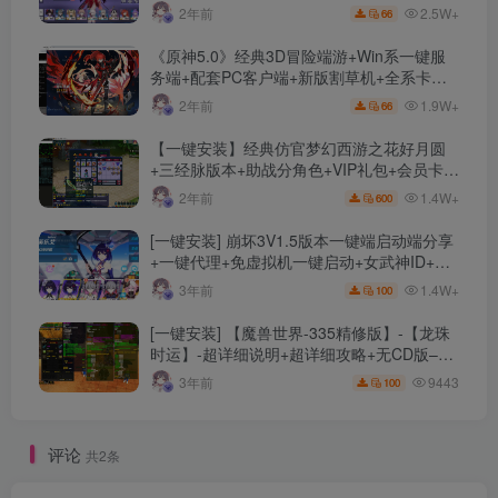
限资源、附带保姆级安装教程
2.5W+
2年前
66
《原神5.0》经典3D冒险端游+Win系一键服
务端+配套PC客户端+新版割草机+全系卡池
文件
1.9W+
2年前
66
【一键安装】经典仿官梦幻西游之花好月圆
+三经脉版本+助战分角色+VIP礼包+会员卡
+剧情活动+视频搭建及其他修改资料
1.4W+
2年前
600
[一键安装] 崩坏3V1.5版本一键端启动端分享
+一键代理+免虚拟机一键启动+女武神ID+详
细指令+极简一键修改
1.4W+
3年前
100
[一键安装] 【魔兽世界-335精修版】-【龙珠
时运】-超详细说明+超详细攻略+无CD版–精
修版本-站长推荐+站长亲测
9443
3年前
100
评论
共2条