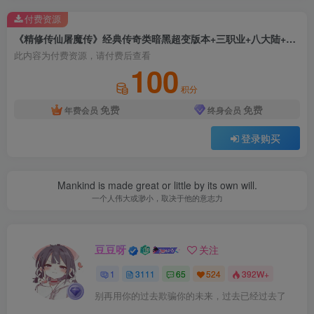
付费资源
《精修传仙屠魔传》经典传奇类暗黑超变版本+三职业+八大陆+宠物进阶+魔次洗练+上古劫阵+单机登录器+配套网站
此内容为付费资源，请付费后查看
100
积分
免费
免费
年费会员
终身会员
登录购买
Mankind is made great or little by its own will.
一个人伟大或渺小，取决于他的意志力
豆豆呀
关注
1
3111
65
524
392W+
别再用你的过去欺骗你的未来，过去已经过去了