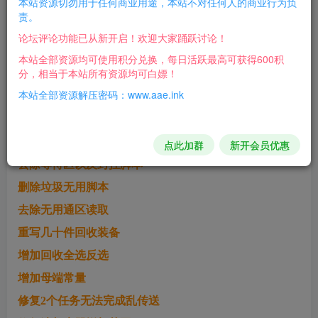
本站资源切勿用于任何商业用途，本站不对任何人的商业行为负
全屏切割，全屏溅射，割草版本
版本特色：
责。
论坛评论功能已从新开启！欢迎大家踊跃讨论！
一键转换端内文本UTF-8格式
本站全部资源均可使用积分兑换，每日活跃最高可获得600积
分，相当于本站所有资源均可白嫖！
增加背包全开
本站全部资源解压密码：www.aae.ink
加一个开区网站
去除大量会员站广告
去掉微信登录的验证
点此加群
新开会员优惠
去除等待区以及封挂脚本
删除垃圾无用脚本
去除无用通区读取
重写几十件回收装备
增加回收全选反选
增加母端常量
修复2个任务无法完成乱传送