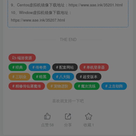
9、Centos虚拟机镜像下载地址：https://www.aae.ink/35201.html
10、Window虚拟机镜像下载地址：
https://www.aae.ink/35207.html
THE END
端游资源
# 经典
# 传奇类
# 配套网站
# 单机登录器
# 三职业
# 暗黑
# 八大陆
# 超变版本
# 精修传仙屠魔传
# 宠物进阶
# 魔次洗练
# 上古劫阵
喜欢就支持一下吧
点赞
58
分享
收藏
1