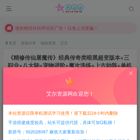
本站一律禁止以任何方式发布或转载任何违法的相关信息，访客发现请向站长举报
现在赞助会员享受专属折扣，详情点击此条公告。
请勿相信任何评论区广告！以免上当受骗！
本网站的文章部分内容可能来源于网络，仅供大家学习与参考，如有侵权，请联系站长QQ466107887进行删除处理。
首页
游戏分享
端游资源
正文
《精修传仙屠魔传》经典传奇类暗黑超变版本+三
职业+八大陆+宠物进阶+魔次洗练+上古劫阵+单机
登录器+配套网站
豆豆呀
关注
3个月前更新
艾尔资源网欢迎您！
2
375
58
每日活跃最高可获得600积分！所有资源可以使用
本站资源仅限单机测试学习使用！请下载后24小时内删除
积分免费兑换！
手游搭建难度较高，站长可提供代搭，具体可加Q私聊！
游戏介绍：
新群号：562028087 麻烦大家重新添加！