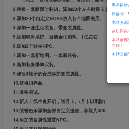
手游搭建
2.替换一套暗黑时装UI。添加20个左右时装专属。
新群号：5
3.添加20个自定义BOSS放入各个地图底层。
本站资源
4.添加一套生肖装备。带套装属性。
论坛评论
5.添加魂骨系统。目前金币消耗。1亿左右
本站全部
白嫖！
6.添加2个转生NPC。
本站全部资
7.添加一套新地图。一套新装备。
8.新加装备爆率实装。
9.修改4格子的合成添加套装属性。
10.替换UI界面。
11.准备测试。
12.新人上线生肖开启，送月卡。(月卡以删除)
13.荣誉击杀添加全部自定义怪物，获取为300.
14.添加装备属性重置NPC。
15.添加武林秘籍特效。