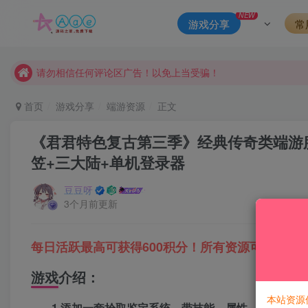
NEW
本站一律禁止以任何方式发布或转载任何违法的相关信息，访客
游戏分享
常
现在赞助会员享受专属折扣，详情点击此条公告。
请勿相信任何评论区广告！以免上当受骗！
本网站的文章部分内容可能来源于网络，仅供大家学习与参考，如有
首页
游戏分享
端游资源
正文
《君君特色复古第三季》经典传奇类端游服
笠+三大陆+单机登录器
豆豆呀
3个月前更新
每日活跃最高可获得600积分！所有资源可以使用
游戏介绍：
本站资源
1.添加一套拾取鉴定系统，带技能，属性，成长，技