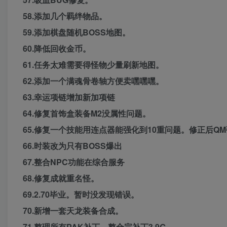
58.添加几个羁绊物品。
59.添加棋盘随机BOSS地图。
60.降低回收金币。
61.任务太难需要得怪物少量刷新地图。
62.添加一个满魂骨卷轴方便卖嘿嘿嘿。
63.幸运项链增加新加项链
64.修复首饰盒装备M2没属性问题。
65.修复一个技能用连点器能强化到10重问题。修正后Q
66.时装改为只有BOSS爆出
67.整合NPC功能在综合服务
68.修复成就重名怪。
69.2.70毕业。暂时没发现错误。
70.新增一套天龙装备合成。
71.整理所有PAK补丁。整合完补丁3.9G