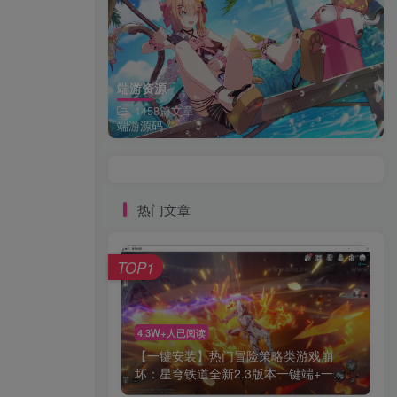
端游资源
1458篇文章
端游源码
热门文章
TOP1
4.3W+人已阅读
【一键安装】热门冒险策略类游戏崩
坏：星穹铁道全新2.3版本一键端+一...