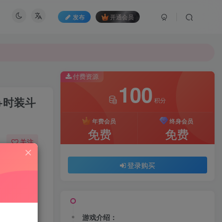
发布
开通会员
付费资源
100
+时装斗
积分
年费会员
终身会员
免费
免费
关注
03
196
登录购买
游戏介绍：