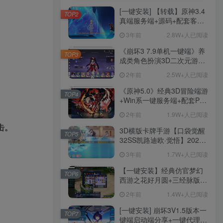
[一键安装] 【转载】原神3.4
TOP2
真端服务端+源码+配套客户
端+详尽说明+GM工具+源码
3年前
2.8W+人已阅读
说明文件
《崩坏3 7.9单机一键端》养
TOP3
成类角色扮演3D二次元游
戏、单机一键端、全角色可
2年前
2.5W+人已阅读
用、无限资源、附带保姆级
安装教程
《原神5.0》经典3D冒险端游
TOP4
+Win系一键服务端+配套PC
客户端+新版割草机+全系卡
2年前
1.9W+人已阅读
池文件
击。
3D横版卡牌手游【口袋觉醒
TOP5
32SS凯路迪欧·觉悟】2023
整理Centos手工端服务端
3年前
1.7W+人已阅读
+支付对接+安卓苹果双端+运
营后台+GM授权后台+代理
【一键安装】经典仿官梦幻
TOP6
后台
西游之花好月圆+三经脉版本
+助战分角色+VIP礼包+会员
2年前
1.4W+人已阅读
卡+剧情活动+视频搭建及其
他修改资料
[一键安装] 崩坏3V1.5版本一
TOP7
键端启动端分享+一键代理