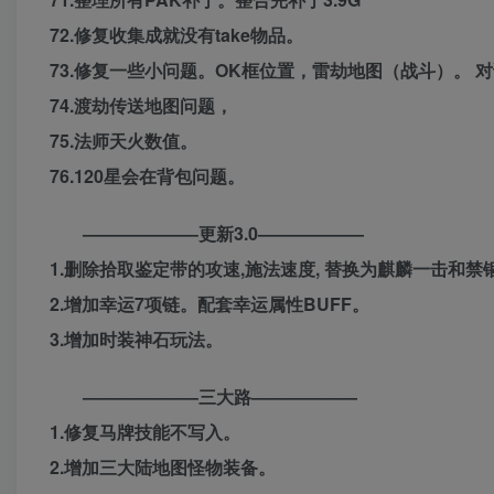
72.修复收集成就没有take物品。
73.修复一些小问题。OK框位置，雷劫地图（战斗）。 
74.渡劫传送地图问题，
75.法师天火数值。
76.120星会在背包问题。
——————–更新3.0——————
1.删除拾取鉴定带的攻速,施法速度, 替换为麒麟一击和禁
2.增加幸运7项链。配套幸运属性BUFF。
3.增加时装神石玩法。
——————–三大路——————
1.修复马牌技能不写入。
2.增加三大陆地图怪物装备。