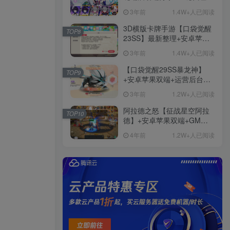
+免虚拟机一键启动+女武神
3年前
1.4W+人已阅读
ID+详细指令+极简一键修改
3D横版卡牌手游【口袋觉醒
TOP8
23SS】最新整理+安卓苹果
双端+运营后台+GM后台+详
3年前
1.4W+人已阅读
细搭建教程
【口袋觉醒29SS暴龙神】
TOP9
+安卓苹果双端+运营后台
+GM授权后台+ubuntu学习
3年前
1.2W+人已阅读
端
阿拉德之怒【征战星空阿拉
TOP10
德】+安卓苹果双端+GM授
权后台+运营后台+活动全开
4年前
1.2W+人已阅读
+详细教程