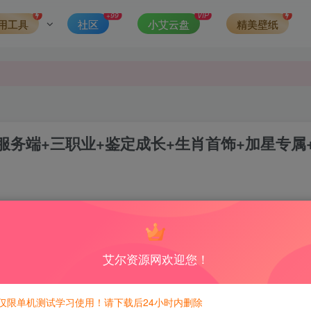
+99
VIP
发现请向站长举报
用工具
社区
小艾云盘
精美壁纸
侵权，请联系站长QQ466107887进行删除处理。
务端+三职业+鉴定成长+生肖首饰+加星专属
1
5
积分免费兑换！
艾尔资源网欢迎您！
仅限单机测试学习使用！请下载后24小时内删除
能升级。简单易懂。