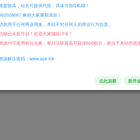
难度较高，站长可提供代搭，具体可加Q私聊！
62028087 麻烦大家重新添加！
切勿用于任何商业用途，本站不对任何人的商业行为负责。
功能已从新开启！欢迎大家踊跃讨论！
资源均可使用积分兑换，每日活跃最高可获得600积分，相当于本站所有
源解压密码：www.aae.ink
点此加群
新开