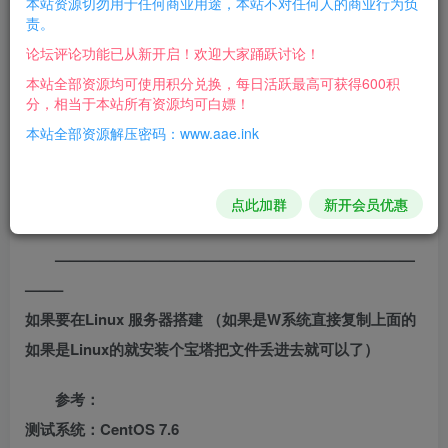
本站资源切勿用于任何商业用途，本站不对任何人的商业行为负
责。
论坛评论功能已从新开启！欢迎大家踊跃讨论！
开始架设:
本站全部资源均可使用积分兑换，每日活跃最高可获得600积
分，相当于本站所有资源均可白嫖！
第一步:【1.启动游戏】【打开之后，点击（启动
本站全部资源解压密码：www.aae.ink
Nginx1.15.11），正常为1个绿灯，如果出现红灯，请百度搜
索解决办法。】
点此加群
新开会员优惠
游戏地址：http://127.0.0.1/
————————————————————————
——–
如果要在Linux 服务器搭建 （如果是W系统直接复制上面的
如果是Linux的就安装个宝塔把文件丢进去就可以了）
参考：
测试系统：CentOS 7.6