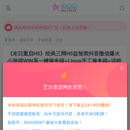
本站一律禁止以任何方式发布或转载任何违法的相关信息，访客发现请向站长举报
现在赞助会员享受专属折扣，详情点击此条公告。
请勿相信任何评论区广告！以免上当受骗！
本网站的文章部分内容可能来源于网络，仅供大家学习与参考，如有侵权，请联系站长QQ466107887进行删除处理。
首页
游戏分享
手游资源
正文
《末日重启H5》经典三网H5益智类抖音微信爆火
小游戏WIN系一键服务端+Linux手工服务端+详细
搭建教程
豆豆呀
关注
2个月前更新
艾尔资源网欢迎您！
1
301
107
每日活跃最高可获得600积分！所有资源可以使用
本站资源仅限单机测试学习使用！请下载后24小时内删除
积分免费兑换！
手游搭建难度较高，站长可提供代搭，具体可加Q私聊！
游戏介绍：
新群号：562028087 麻烦大家重新添加！