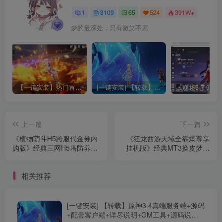
1
3109
65
524
391W+
梦的最深处，只有微笑不累
【一键安装】热门冒险策略类游戏崩坏：星穹铁道全新2.3版本一键端+一键代理+一键启动+免虚拟机
[一键安装] 【转载】原神3.4真端服务端+源码+配套客户端+详尽说明+GM工具+源码说明文件
上一篇
下一篇
《植物萌斗H5跨服代金券内
《狂龙西游天域全靠爆尊享
购版》经典三网H5塔防养成
挂机版》经典MT3换皮梦幻
策略游戏Linux手工端+简易
服务端+Linux手工服务端+安
APK+全套源码+GM授权后
卓苹果双端+GM后台+详细
相关推荐
台+CDK玩家后台+详细教程
搭建教程+全套源码
[一键安装] 【转载】原神3.4真端服务端+源码
+配套客户端+详尽说明+GM工具+源码说明