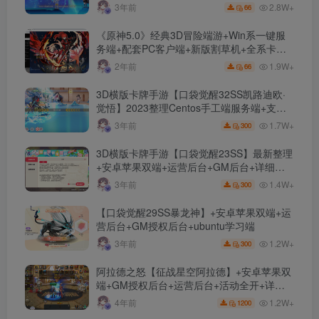
文件
2.8W+
3年前
66
《原神5.0》经典3D冒险端游+Win系一键服
务端+配套PC客户端+新版割草机+全系卡池
文件
1.9W+
2年前
66
3D横版卡牌手游【口袋觉醒32SS凯路迪欧·
觉悟】2023整理Centos手工端服务端+支付
对接+安卓苹果双端+运营后台+GM授权后台
1.7W+
3年前
300
+代理后台
3D横版卡牌手游【口袋觉醒23SS】最新整理
+安卓苹果双端+运营后台+GM后台+详细搭
建教程
1.4W+
3年前
300
【口袋觉醒29SS暴龙神】+安卓苹果双端+运
营后台+GM授权后台+ubuntu学习端
1.2W+
3年前
300
阿拉德之怒【征战星空阿拉德】+安卓苹果双
端+GM授权后台+运营后台+活动全开+详细
教程
1.2W+
4年前
1200