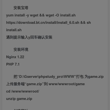
安装宝塔
yum install -y wget && wget -O install.sh
https://download.bt.cn/install/install_6.0.sh && sh
install.sh
遇到提示输入y回车确认安装
安装环境
Nginx 1.22
PHP 7.1
把“D:\Gserver\phpstudy_pro\WWW”打包 为game.zip
上传服务端“game.zip”到 www/wwwroot/game
cd /www/wwwroot/
unzip game.zip