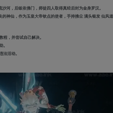
下流沙河，后皈依佛门，师徒四人取得真经后封为金身罗汉。
善良的神仙，作为玉皇大帝钦点的使者，手持拂尘 满头银发 仙风
教程，并尝试自己解决。
助。
违法活动。