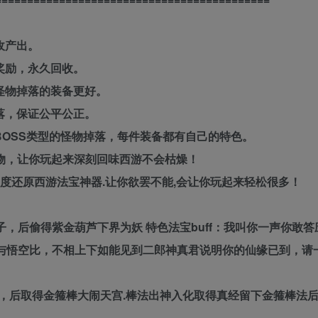
收产出。
奖励，永久回收。
怪物掉落的装备更好。
落，保证公平公正。
BOSS类型的怪物掉落，每件装备都有自己的特色。
物，让你玩起来深刻回味西游不会枯燥！
高度还原西游法宝神器.让你欲罢不能,会让你玩起来轻松很多！
子，后偷得紫金葫芦下界为妖 特色法宝buff：我叫你一声你敢答
力与悟空比，不相上下如能见到二郎神真君说明你的仙缘已到，请
老祖，后取得金箍棒大闹天宫.棒法出神入化取得真经留下金箍棒法