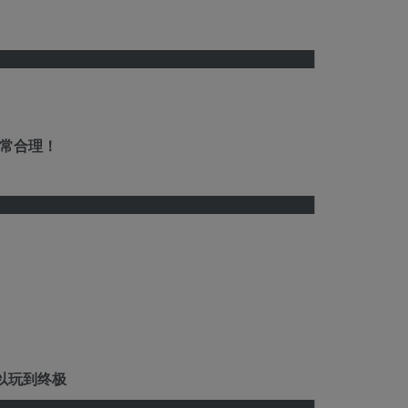
████████████████████████████████
常合理！
████████████████████████████████
可以玩到终极
████████████████████████████████