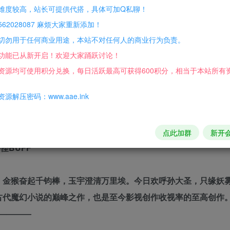
难度较高，站长可提供代搭，具体可加Q私聊！
62028087 麻烦大家重新添加！
切勿用于任何商业用途，本站不对任何人的商业行为负责。
——————
功能已从新开启！欢迎大家踊跃讨论！
资源均可使用积分兑换，每日活跃最高可获得600积分，相当于本站所有
界
源解压密码：www.aae.ink
头或许就是西游记？
点此加群
新开
怪BUFF
金猴奋起千钧棒，玉宇澄清万里埃。今日欢呼孙大圣，只缘妖
代魔幻小说的巅峰之作，也是至今影视创作收视率的至高创作
————