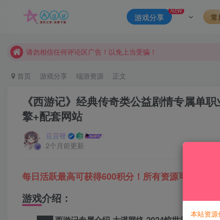
本站一律禁止以任何方式发布或转载任何违法的相关信息，访客
NEW
游戏分享
常
现在赞助会员享受专属折扣，详情点击此条公告。
请勿相信任何评论区广告！以免上当受骗！
本网站的文章部分内容可能来源于网络，仅供大家学习与参考，如有
首页
游戏分享
端游资源
正文
《西游记》经典传奇类公益剧情专属单职业传
擎+配套网站
豆豆呀
2个月前更新
每日活跃最高可获得600积分！所有资源可以使用
游戏介绍：
本站资源
███ 西游记专属介绍-大漠网络-2024惊世首发███