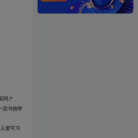
应吗？
一定与他学
后人皆可习