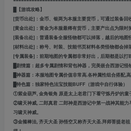
█【游戏攻略】
[货币出处]：金币、银两为本服主要货币，可通过装备回
[黄金出处]：黄金为本服最稀有货币，主要产出点为限时
[装备出处]：普通装备全服怪物都可以掉落，越后的地图
[材料出处]：称号、时装、技能书页材料各类怪物都会掉
[专属装备]：前期地图的专属都非常好出，后期都是以打
█剧情篇：超多专属剧情和背包神器，完美嵌合西游记怪
█神器篇：本服地图专属价值非常高.各种属性组合搭配,
█特色篇：独家特色法宝技能BUFF（游戏中自行体验）
①紫金葫芦, 金角银角 原是太上老君门下看守炼丹炉的童
②啸天神威, 二郎真君 二郎神是西游记中第一战神其能
习啸天神威。
③金箍棒法, 齐天大圣 孙悟空又称齐天大圣.拜师菩提
得！