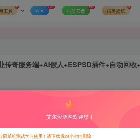
发现请向站长举报
+99
VIP
用工具
社区
小艾云盘
精美壁纸
侵权，请联系站长QQ466107887进行删除处理。
奇服务端+AI假人+ESPSD插件+自动回收+
1
4
积分免费兑换！
艾尔资源网欢迎您！
仅限单机测试学习使用！请下载后24小时内删除