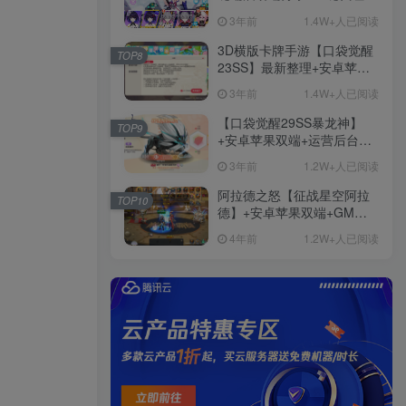
+免虚拟机一键启动+女武神
3年前
1.4W+人已阅读
ID+详细指令+极简一键修改
3D横版卡牌手游【口袋觉醒
TOP8
23SS】最新整理+安卓苹果
双端+运营后台+GM后台+详
3年前
1.4W+人已阅读
细搭建教程
【口袋觉醒29SS暴龙神】
TOP9
+安卓苹果双端+运营后台
+GM授权后台+ubuntu学习
3年前
1.2W+人已阅读
端
阿拉德之怒【征战星空阿拉
TOP10
德】+安卓苹果双端+GM授
权后台+运营后台+活动全开
4年前
1.2W+人已阅读
+详细教程