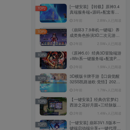
[一键安装] 【转载】原神3.4
TOP2
真端服务端+源码+配套客户
端+详尽说明+GM工具+源码
3年前
2.8W+人已阅读
说明文件
《崩坏3 7.9单机一键端》养
TOP3
成类角色扮演3D二次元游
戏、单机一键端、全角色可
2年前
2.5W+人已阅读
用、无限资源、附带保姆级
安装教程
《原神5.0》经典3D冒险端游
TOP4
+Win系一键服务端+配套PC
客户端+新版割草机+全系卡
2年前
1.9W+人已阅读
池文件
3D横版卡牌手游【口袋觉醒
TOP5
32SS凯路迪欧·觉悟】2023
整理Centos手工端服务端
3年前
1.7W+人已阅读
+支付对接+安卓苹果双端+运
营后台+GM授权后台+代理
【一键安装】经典仿官梦幻
TOP6
后台
西游之花好月圆+三经脉版本
+助战分角色+VIP礼包+会员
2年前
1.4W+人已阅读
卡+剧情活动+视频搭建及其
他修改资料
[一键安装] 崩坏3V1.5版本一
TOP7
键端启动端分享+一键代理