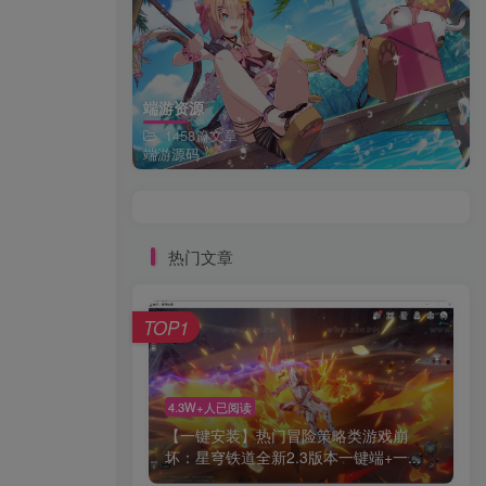
端游资源
1458篇文章
端游源码
热门文章
TOP1
4.3W+人已阅读
【一键安装】热门冒险策略类游戏崩
坏：星穹铁道全新2.3版本一键端+一...