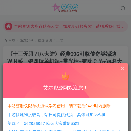
本网站的文章部分内容可能来源于网络，仅供大家学习与参考，如有侵权，请联系站长QQ466107887进行删除处理。
本站评论功能已从新开启！欢迎大家踊跃讨论！（用户每日活跃可得积分数量增加至600，加速获得更多免费资源！）
本站资源大多存储在云盘，如发现链接失效，请联系我们我们会第一时间更新。
本站一律禁止以任何方式发布或转载任何违法的相关信息，访客发现请向站长举报
首页
游戏分享
端游资源
正文
现在赞助会员享受专属折扣，详情点击此条公告。
《十三无限刀八大陆》经典996引擎传奇类端游
请勿相信任何评论区广告！以免上当受骗！
WIN系一键即玩单机端+带光柱+赞助会员+冠名大
本网站的文章部分内容可能来源于网络，仅供大家学习与参考，如有侵权，请联系站长QQ466107887进行删除处理。
使+第三十四大陆+PC客户端+详细搭建教程
豆豆呀
关注
2个月前更新
艾尔资源网欢迎您！
0
407
178
每日活跃最高可获得600积分！所有资源可以使用
本站资源仅限单机测试学习使用！请下载后24小时内删除
积分免费兑换！
手游搭建难度较高，站长可提供代搭，具体可加Q私聊！
游戏介绍：
新群号：562028087 麻烦大家重新添加！