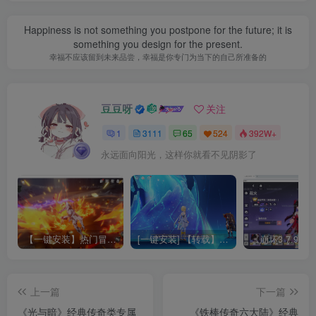
Happiness is not something you postpone for the future; it is
something you design for the present.
幸福不应该留到未来品尝，幸福是你专门为当下的自己所准备的
豆豆呀
关注
1
3111
65
524
392W+
永远面向阳光，这样你就看不见阴影了
【一键安装】热门冒险策略类游戏崩坏：星穹铁道全新2.3版本一键端+一键代理+一键启动+免虚拟机
[一键安装] 【转载】原神3.4真端服务端+源码+配套客户端+详尽说明+GM工具+源码说明文件
上一篇
下一篇
《光与暗》经典传奇类专属
《铁棒传奇六大陆》经典