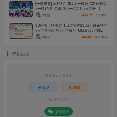
[一键安装] 崩坏3V1.5版本一键端启动端分享
+一键代理+免虚拟机一键启动+女武神ID+详
细指令+极简一键修改
1.4W+
3年前
100
3D横版卡牌手游【口袋觉醒23SS】最新整理
+安卓苹果双端+运营后台+GM后台+详细搭
建教程
1.4W+
3年前
300
评论
抢沙发
请登录后发表评论
登录
注册
社交账号登录
微信登录