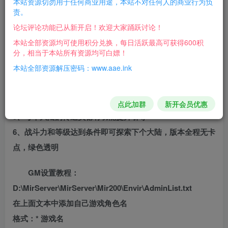
本站资源切勿用于任何商业用途，本站不对任何人的商业行为负
注：此版本为TXT+LUA版本
责。
1、前期跟着引动走，主线任务赠送超强神器
论坛评论功能已从新开启！欢迎大家踊跃讨论！
2、顶部按钮红点哪里量了点哪里，时时赠送大量奖励
本站全部资源均可使用积分兑换，每日活跃最高可获得600积
分，相当于本站所有资源均可白嫖！
3、及时提升锻造五格装备，加成大量属性(在土城装备锻造
本站全部资源解压密码：www.aae.ink
NPC)
4、打野刀是主要切割来源，杀怪自动升级，有材料后再到土
城晋升获 得10倍切割加成，有材料就提升。
点此加群
新开会员优惠
5、每个大陆的传送员都有功能提升引导
6、战斗力和等级达到条件即可探索下个大陆，版本全程无卡
点，绿色透明
GM设置教程：
D:\MirServer\MirServer\Mir200\Envir\AdminList.txt
在上面文本中添加自己游戏角色名
格式：* 游戏名