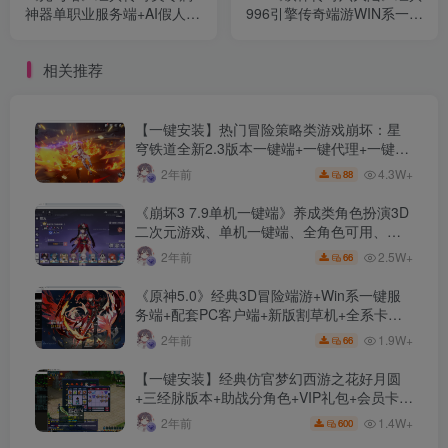
神器单职业服务端+AI假人
996引擎传奇端游WIN系一键
+SDESP插件+自动回收
即玩单机端+魔灵幻化+时装
+GOM引擎+配套网站
锻造+转生境界+PC客户端
相关推荐
+详细搭建教程
【一键安装】热门冒险策略类游戏崩坏：星
穹铁道全新2.3版本一键端+一键代理+一键启
动+免虚拟机
4.3W+
2年前
88
《崩坏3 7.9单机一键端》养成类角色扮演3D
二次元游戏、单机一键端、全角色可用、无
限资源、附带保姆级安装教程
2.5W+
2年前
66
《原神5.0》经典3D冒险端游+Win系一键服
务端+配套PC客户端+新版割草机+全系卡池
文件
1.9W+
2年前
66
【一键安装】经典仿官梦幻西游之花好月圆
+三经脉版本+助战分角色+VIP礼包+会员卡
+剧情活动+视频搭建及其他修改资料
1.4W+
2年前
600