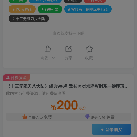
# PC客户端
# 996引擎
# WIN系一键即玩单机端
# 十三无限刀八大陆
喜欢就支持一下吧
点赞
178
分享
收藏
付费资源
《十三无限刀八大陆》经典996引擎传奇类端游WIN系一键即玩单机端+带光柱+赞助会员+冠名大使+第三十四大陆+PC客户端+详细搭建教程
此内容为付费资源，请付费后查看
200
积分
免费
免费
年费会员
终身会员
登录购买