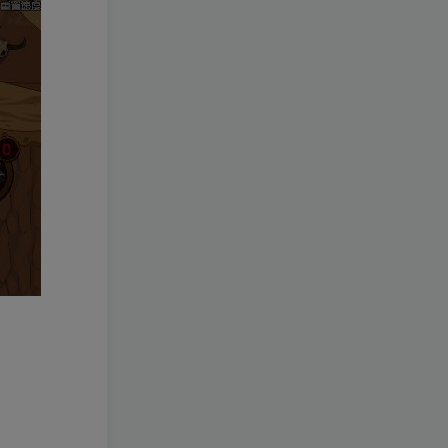
+免虚拟机一键启动+女武神
3年前
1.4W+人已阅读
ID+详细指令+极简一键修改
3D横版卡牌手游【口袋觉醒
TOP8
23SS】最新整理+安卓苹果
双端+运营后台+GM后台+详
3年前
1.4W+人已阅读
细搭建教程
【口袋觉醒29SS暴龙神】
TOP9
+安卓苹果双端+运营后台
+GM授权后台+ubuntu学习
3年前
1.2W+人已阅读
端
阿拉德之怒【征战星空阿拉
TOP10
德】+安卓苹果双端+GM授
权后台+运营后台+活动全开
4年前
1.2W+人已阅读
+详细教程