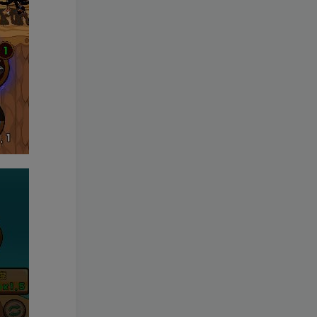
[一键安装] 【转载】原神3.4
TOP2
真端服务端+源码+配套客户
端+详尽说明+GM工具+源码
3年前
2.8W+人已阅读
说明文件
《崩坏3 7.9单机一键端》养
TOP3
成类角色扮演3D二次元游
戏、单机一键端、全角色可
2年前
2.5W+人已阅读
用、无限资源、附带保姆级
安装教程
《原神5.0》经典3D冒险端游
TOP4
+Win系一键服务端+配套PC
客户端+新版割草机+全系卡
2年前
1.9W+人已阅读
池文件
3D横版卡牌手游【口袋觉醒
TOP5
32SS凯路迪欧·觉悟】2023
整理Centos手工端服务端
3年前
1.7W+人已阅读
+支付对接+安卓苹果双端+运
营后台+GM授权后台+代理
【一键安装】经典仿官梦幻
TOP6
后台
西游之花好月圆+三经脉版本
+助战分角色+VIP礼包+会员
2年前
1.4W+人已阅读
卡+剧情活动+视频搭建及其
他修改资料
[一键安装] 崩坏3V1.5版本一
TOP7
键端启动端分享+一键代理