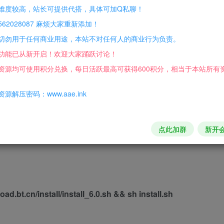
难度较高，站长可提供代搭，具体可加Q私聊！
62028087 麻烦大家重新添加！
切勿用于任何商业用途，本站不对任何人的商业行为负责。
nx1.15.11），正常为1个绿灯，如果出现红灯，请百度搜索解
功能已从新开启！欢迎大家踊跃讨论！
资源均可使用积分兑换，每日活跃最高可获得600积分，相当于本站所有
———–
源解压密码：www.aae.ink
面的 如果是Linux的就安装个宝塔把文件丢进去就可以了）
点此加群
新开
oad.bt.cn/install/install_6.0.sh && sh install.sh