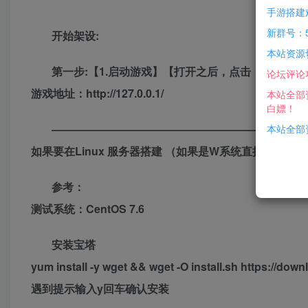
手游搭建
新群号：5
开始架设:
本站资源
第一步:【1.启动游戏】【打开之后，点击（启动Ngi
论坛评论
游戏地址：http://127.0.0.1/
本站全部
白嫖！
———————————————————————
本站全部资
如果要在Linux 服务器搭建 （如果是W系统直接复制上
参考：
测试系统：CentOS 7.6
安装宝塔
yum install -y wget && wget -O install.sh https://downl
遇到提示输入y回车确认安装