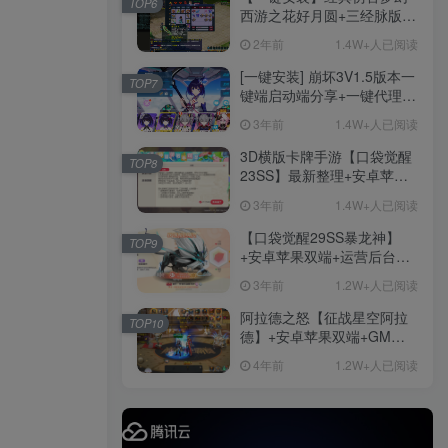
TOP6
后台
西游之花好月圆+三经脉版本
社交账号登录
+助战分角色+VIP礼包+会员
2年前
1.4W+人已阅读
卡+剧情活动+视频搭建及其
他修改资料
[一键安装] 崩坏3V1.5版本一
TOP7
微信登录
键端启动端分享+一键代理
+免虚拟机一键启动+女武神
3年前
1.4W+人已阅读
ID+详细指令+极简一键修改
手游
3D横版卡牌手游【口袋觉醒
TOP8
23SS】最新整理+安卓苹果
1282
双端+运营后台+GM后台+详
3年前
1.4W+人已阅读
细搭建教程
【口袋觉醒29SS暴龙神】
TOP9
+安卓苹果双端+运营后台
手游资源
+GM授权后台+ubuntu学习
手游源码
3年前
1.2W+人已阅读
端
阿拉德之怒【征战星空阿拉
TOP10
德】+安卓苹果双端+GM授
权后台+运营后台+活动全开
4年前
1.2W+人已阅读
+详细教程
精品端游
免费下载
更多