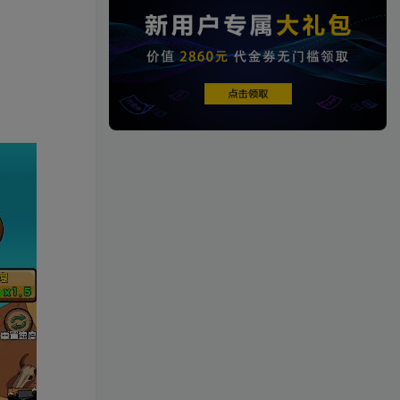
端游资源
1458篇文章
端游源码
热门文章
TOP1
4.3W+人已阅读
【一键安装】热门冒险策略类游戏崩
坏：星穹铁道全新2.3版本一键端+一...