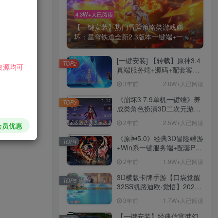
游戏截图：
4.3W+人已阅读
【一键安装】热门冒险策略类游戏崩
下载地址：
坏：星穹铁道全新2.3版本一键端+一...
决办法。】
[一键安装] 【转载】原神3.4
TOP2
资源均可
真端服务端+源码+配套客户
端+详尽说明+GM工具+源码
3年前
2.8W+人已阅读
说明文件
《崩坏3 7.9单机一键端》养
TOP3
成类角色扮演3D二次元游
戏、单机一键端、全角色可
2年前
2.5W+人已阅读
会员优惠
用、无限资源、附带保姆级
安装教程
《原神5.0》经典3D冒险端游
TOP4
+Win系一键服务端+配套PC
客户端+新版割草机+全系卡
2年前
1.9W+人已阅读
池文件
HI！请登录
3D横版卡牌手游【口袋觉醒
TOP5
32SS凯路迪欧·觉悟】2023
整理Centos手工端服务端
3年前
1.7W+人已阅读
登录
注册
+支付对接+安卓苹果双端+运
营后台+GM授权后台+代理
【一键安装】经典仿官梦幻