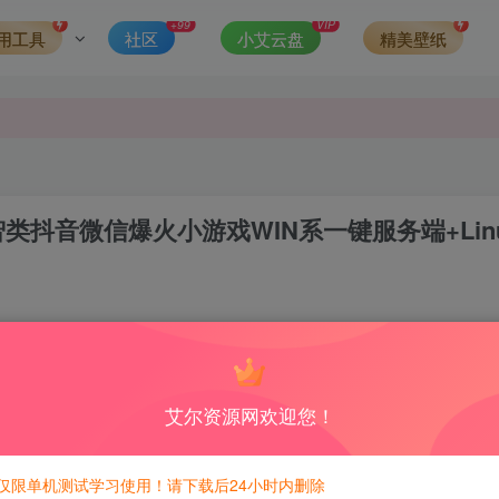
发现请向站长举报
+99
VIP
用工具
社区
小艾云盘
精美壁纸
侵权，请联系站长QQ466107887进行删除处理。
类抖音微信爆火小游戏WIN系一键服务端+Lin
0
积分免费兑换！
艾尔资源网欢迎您！
仅限单机测试学习使用！请下载后24小时内删除