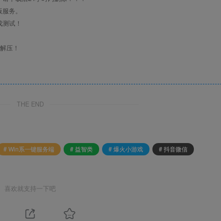
版服务。
成测试！
行解压！
THE END
# Win系一键服务端
# 益智类
# 爆火小游戏
# 抖音微信
喜欢就支持一下吧