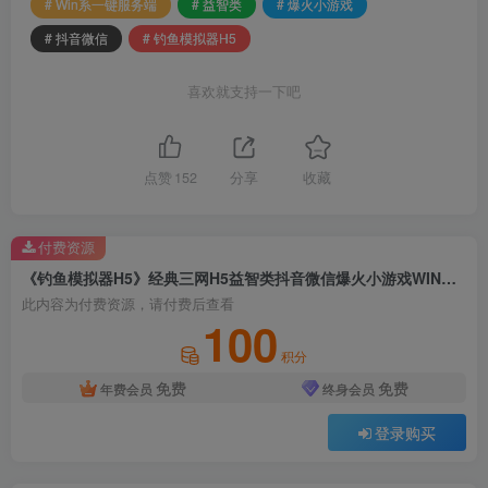
# Win系一键服务端
# 益智类
# 爆火小游戏
# 抖音微信
# 钓鱼模拟器H5
喜欢就支持一下吧
点赞
152
分享
收藏
付费资源
《钓鱼模拟器H5》经典三网H5益智类抖音微信爆火小游戏WIN系一键服务端+Linux手工服务端+详细搭建教程
此内容为付费资源，请付费后查看
100
积分
免费
免费
年费会员
终身会员
登录购买