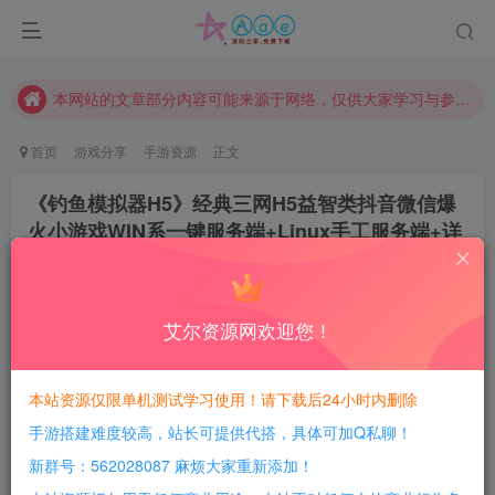
现在赞助会员享受专属折扣，详情点击此条公告。
请勿相信任何评论区广告！以免上当受骗！
本网站的文章部分内容可能来源于网络，仅供大家学习与参考，如有侵权，请联系站长QQ466107887进行删除处理。
首页
游戏分享
手游资源
正文
《钓鱼模拟器H5》经典三网H5益智类抖音微信爆
火小游戏WIN系一键服务端+Linux手工服务端+详
细搭建教程
豆豆呀
关注
2个月前更新
艾尔资源网欢迎您！
0
421
152
每日活跃最高可获得600积分！所有资源可以使用
本站资源仅限单机测试学习使用！请下载后24小时内删除
积分免费兑换！
手游搭建难度较高，站长可提供代搭，具体可加Q私聊！
游戏介绍：
新群号：562028087 麻烦大家重新添加！