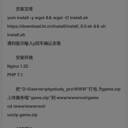
安装宝塔
yum install -y wget && wget -O install.sh
https://download.bt.cn/install/install_6.0.sh && sh
install.sh
遇到提示输入y回车确认安装
安装环境
Nginx 1.22
PHP 7.1
把“D:\Gserver\phpstudy_pro\WWW”打包 为game.zip
上传服务端“game.zip”到 www/wwwroot/game
cd /www/wwwroot/
unzip game.zip