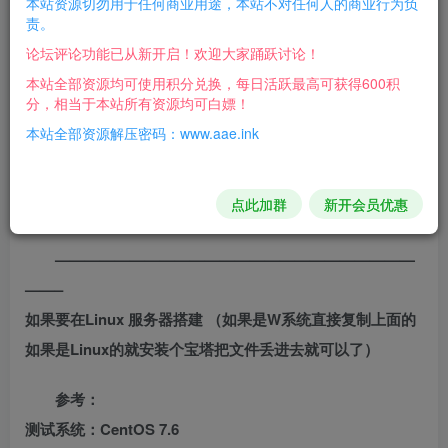
本站资源切勿用于任何商业用途，本站不对任何人的商业行为负
责。
论坛评论功能已从新开启！欢迎大家踊跃讨论！
开始架设:
本站全部资源均可使用积分兑换，每日活跃最高可获得600积
分，相当于本站所有资源均可白嫖！
第一步:【1.启动游戏】【打开之后，点击（启动
本站全部资源解压密码：www.aae.ink
Nginx1.15.11），正常为1个绿灯，如果出现红灯，请百度搜
索解决办法。】
点此加群
新开会员优惠
游戏地址：http://127.0.0.1/
————————————————————————
——–
如果要在Linux 服务器搭建 （如果是W系统直接复制上面的
如果是Linux的就安装个宝塔把文件丢进去就可以了）
参考：
测试系统：CentOS 7.6