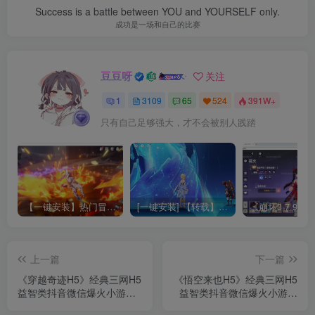
Success is a battle between YOU and YOURSELF only.
成功是一场和自己的比赛
豆豆呀
关注
1
3109
65
524
391W+
只有自己足够强大，才不会被别人践踏
【一键安装】热门冒险策略类游戏崩坏：星穹铁道全新2.3版本一键端+一键代理+一键启动+免虚拟机
[一键安装] 【转载】原神3.4真端服务端+源码+配套客户端+详尽说明+GM工具+源码说明文件
上一篇
下一篇
《穿越奇迹H5》经典三网H5
《悟空来也H5》经典三网H5
益智类抖音微信爆火小游戏
益智类抖音微信爆火小游戏
WIN系一键服务端+Linux手
WIN系一键服务端+Linux手