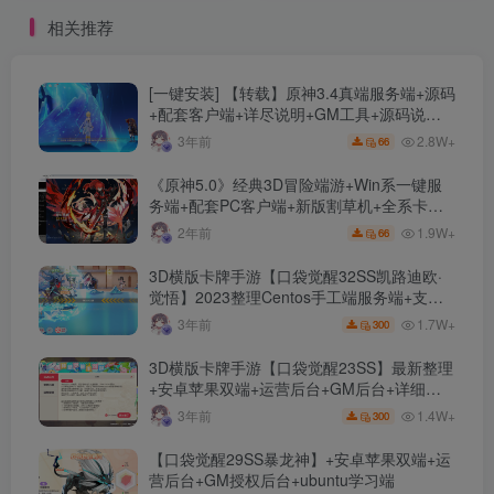
工服务端+详细搭建教程
工服务端+详细搭建教程
相关推荐
[一键安装] 【转载】原神3.4真端服务端+源码
+配套客户端+详尽说明+GM工具+源码说明
文件
2.8W+
3年前
66
《原神5.0》经典3D冒险端游+Win系一键服
务端+配套PC客户端+新版割草机+全系卡池
文件
1.9W+
2年前
66
3D横版卡牌手游【口袋觉醒32SS凯路迪欧·
觉悟】2023整理Centos手工端服务端+支付
对接+安卓苹果双端+运营后台+GM授权后台
1.7W+
3年前
300
+代理后台
3D横版卡牌手游【口袋觉醒23SS】最新整理
+安卓苹果双端+运营后台+GM后台+详细搭
建教程
1.4W+
3年前
300
【口袋觉醒29SS暴龙神】+安卓苹果双端+运
营后台+GM授权后台+ubuntu学习端