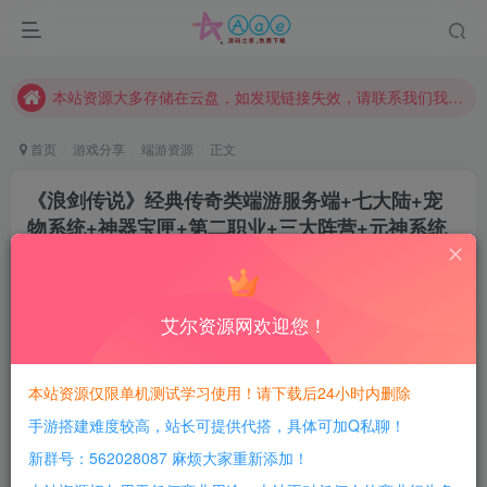
本网站的文章部分内容可能来源于网络，仅供大家学习与参考，如有侵权，请联系站长QQ466107887进行删除处理。
本站评论功能已从新开启！欢迎大家踊跃讨论！（用户每日活跃可得积分数量增加至600，加速获得更多免费资源！）
本站资源大多存储在云盘，如发现链接失效，请联系我们我们会第一时间更新。
本站一律禁止以任何方式发布或转载任何违法的相关信息，访客发现请向站长举报
首页
游戏分享
端游资源
正文
现在赞助会员享受专属折扣，详情点击此条公告。
《浪剑传说》经典传奇类端游服务端+七大陆+宠
请勿相信任何评论区广告！以免上当受骗！
物系统+神器宝匣+第二职业+三大阵营+元神系统
本网站的文章部分内容可能来源于网络，仅供大家学习与参考，如有侵权，请联系站长QQ466107887进行删除处理。
+详细攻略及网站
豆豆呀
关注
1个月前更新
艾尔资源网欢迎您！
0
419
129
每日活跃最高可获得600积分！所有资源可以使用
本站资源仅限单机测试学习使用！请下载后24小时内删除
积分免费兑换！
手游搭建难度较高，站长可提供代搭，具体可加Q私聊！
游戏介绍：
新群号：562028087 麻烦大家重新添加！