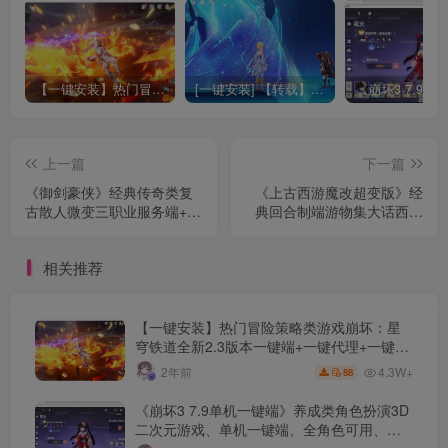
【一键安装】热门冒险策略类游戏崩坏：星穹铁道全新2.3版本一键端+一键代理+一键启动+免虚拟机
[一键安装] 【转载】原神3.4真端服务端+源码+配套客户端+详尽说明+GM工具+源码说明文件
上一篇
下一篇
《御剑豪侠》经典传奇类复
《上古西游魔改超变版》经
古散人微变三职业服务端+智
典回合制端游物集大话西游
能假人+自动回收+特殊合成
WIN游戏服务端+GM后台
+坐骑打造+GOM引擎
+前后端源码+配套工具+登
相关推荐
录器详细教程
【一键安装】热门冒险策略类游戏崩坏：星
穹铁道全新2.3版本一键端+一键代理+一键启
动+免虚拟机
4.3W+
2年前
88
《崩坏3 7.9单机一键端》养成类角色扮演3D
二次元游戏、单机一键端、全角色可用、无