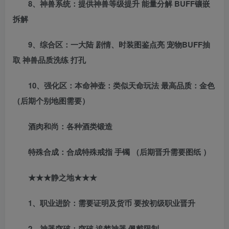
8、神兽系统：提供神兽等级提升 能量分解 BUFF镶嵌
拆解
9、综合区：一大陆 剧情、时装图鉴点亮 宠物BUFF抽
取 神兽品质洗练 打孔
10、强化区：本命神壶：类似天命玩法 最高品质：金色
（后期个别地图需要）
酒肉和尚：各种酒类锻造
特殊合成：合成特殊戒指 手镯 （后期晋升需要图纸 ）
★★★静之地★★★
1、职业进阶：需要证明及货币 要按初级职业晋升
2、神器突破：突破 追梦神器 佩戴限制