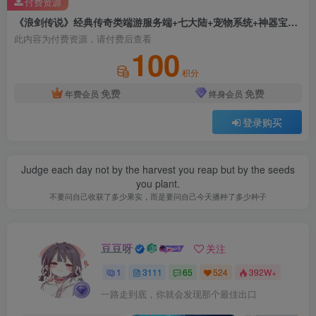
付费资源
《浪剑传说》经典传奇类端游服务端+七大陆+宠物系统+神器宝匣+第二职业+三大阵营+元神系统+详细攻略及网站
此内容为付费资源，请付费后查看
100
积分
免费
免费
年费会员
终身会员
登录购买
Judge each day not by the harvest you reap but by the seeds
you plant.
不要问自己收获了多少果实，而是要问自己今天播种了多少种子
豆豆呀
关注
1
3111
65
524
392W+
一路走到底，你就会发现那个最佳出口