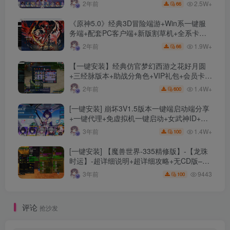
限资源、附带保姆级安装教程
2.5W+
2年前
66
《原神5.0》经典3D冒险端游+Win系一键服
务端+配套PC客户端+新版割草机+全系卡池
文件
1.9W+
2年前
66
【一键安装】经典仿官梦幻西游之花好月圆
+三经脉版本+助战分角色+VIP礼包+会员卡
+剧情活动+视频搭建及其他修改资料
1.4W+
2年前
600
[一键安装] 崩坏3V1.5版本一键端启动端分享
+一键代理+免虚拟机一键启动+女武神ID+详
细指令+极简一键修改
1.4W+
3年前
100
[一键安装] 【魔兽世界-335精修版】-【龙珠
时运】-超详细说明+超详细攻略+无CD版–精
修版本-站长推荐+站长亲测
9443
3年前
100
评论
抢沙发