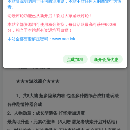
本站资源切勿用于任何商业用途，本站不对任何人的商业行为负
四聖之力-执迷古镇 升级 称呼 获得 防麻痹 防冰冻
责。
论坛评论功能已从新开启！欢迎大家踊跃讨论！
底下有 神兽刷新地图 和几率
本站全部资源均可使用积分兑换，每日活跃最高可获得600积
分，相当于本站所有资源均可白嫖！
龙崎古道 26 121 -> 聖龍渊-> 聖龍神谷-> 朝圣阶梯-> 圣
本站全部资源解压密码：www.aae.ink
域之门 -> 圣域神宫-> 龍御之地
宇宙神龙 包含 龍祖·＜萬物繁生＞ 、 龍祖·＜眾生死亡
点此加群
新开会员优惠
＞ 、 龍祖·＜開天辟地＞
★★★游戏简介★★★
1、共8大陆 超多隐藏内容 包含多种图纸合成打造玩法
各种剧情神器合成
2、人物勋章：成长型装备 打怪增加进度
最高可升至：元素の聖章（8大陆 屠龙者线索开启对话框）