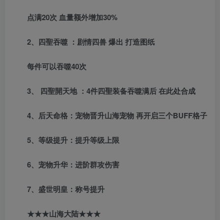
点满20次 血量额外增加30%
2、四聖吞噬 ：剧情四兽 爆出 打造图纸
每件可以吞噬40次
3、 四聖開天地 ：4件四聖装备吞噬满后 在此处合成
4、后天命格：宠物晋升山海宠物 再开启三个BUFF格子
5、等级提升：提升等级上限
6、宠物升华：进阶群攻伤害
7、盛世明皇：称号提升
★★★山海大陆★★★