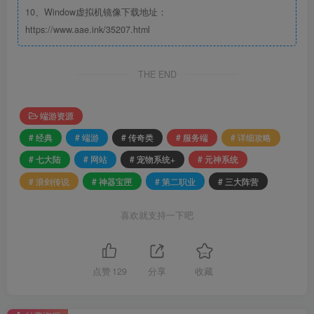
10、Window虚拟机镜像下载地址：
https://www.aae.ink/35207.html
THE END
端游资源
# 经典
# 端游
# 传奇类
# 服务端
# 详细攻略
# 七大陆
# 网站
# 宠物系统+
# 元神系统
# 浪剑传说
# 神器宝匣
# 第二职业
# 三大阵营
喜欢就支持一下吧
点赞
129
分享
收藏