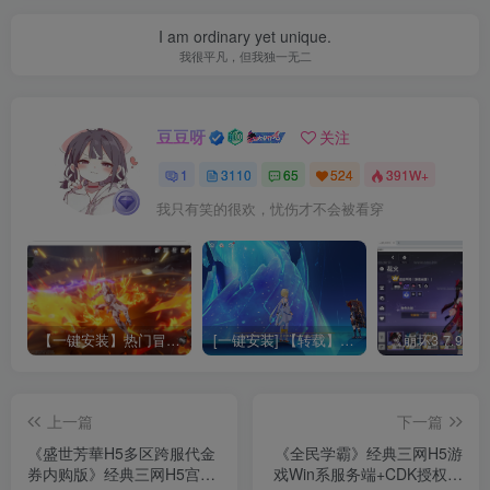
I am ordinary yet unique.
我很平凡，但我独一无二
豆豆呀
关注
1
3110
65
524
391W+
我只有笑的很欢，忧伤才不会被看穿
【一键安装】热门冒险策略类游戏崩坏：星穹铁道全新2.3版本一键端+一键代理+一键启动+免虚拟机
[一键安装] 【转载】原神3.4真端服务端+源码+配套客户端+详尽说明+GM工具+源码说明文件
上一篇
下一篇
《盛世芳華H5多区跨服代金
《全民学霸》经典三网H5游
券内购版》经典三网H5宫斗
戏Win系服务端+CDK授权后