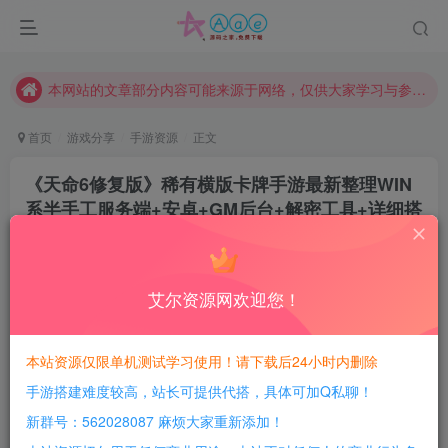
请勿相信任何评论区广告！以免上当受骗！
本网站的文章部分内容可能来源于网络，仅供大家学习与参考，如有侵权，请联系站长QQ466107887进行删除处理。
本站评论功能已从新开启！欢迎大家踊跃讨论！（用户每日活跃可得积分数量增加至600，加速获得更多免费资源！）
本站资源大多存储在云盘，如发现链接失效，请联系我们我们会第一时间更新。
首页
游戏分享
手游资源
正文
本站一律禁止以任何方式发布或转载任何违法的相关信息，访客发现请向站长举报
《天命6修复版》稀有横版卡牌手游最新整理WIN
现在赞助会员享受专属折扣，详情点击此条公告。
系半手工服务端+安卓+GM后台+解密工具+详细搭
请勿相信任何评论区广告！以免上当受骗！
建教程
本网站的文章部分内容可能来源于网络，仅供大家学习与参考，如有侵权，请联系站长QQ466107887进行删除处理。
豆豆呀
关注
1个月前更新
艾尔资源网欢迎您！
1
641
189
每日活跃最高可获得600积分！所有资源可以使用
本站资源仅限单机测试学习使用！请下载后24小时内删除
积分免费兑换！
手游搭建难度较高，站长可提供代搭，具体可加Q私聊！
游戏介绍：
新群号：562028087 麻烦大家重新添加！