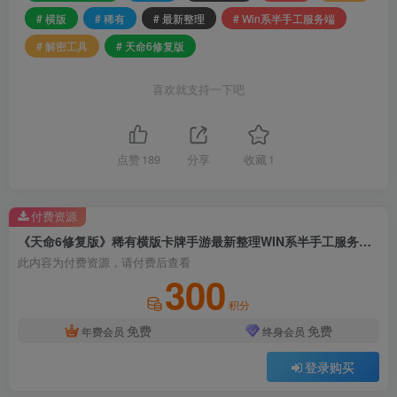
# 横版
# 稀有
# 最新整理
# Win系半手工服务端
# 解密工具
# 天命6修复版
喜欢就支持一下吧
点赞
189
分享
收藏
1
付费资源
《天命6修复版》稀有横版卡牌手游最新整理WIN系半手工服务端+安卓+GM后台+解密工具+详细搭建教程
此内容为付费资源，请付费后查看
300
积分
免费
免费
年费会员
终身会员
登录购买