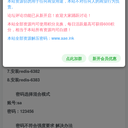
本站资源切勿用于任何商业用途，本站不对任何人的商业行为负
进入环境文件夹安装常用环境
责。
论坛评论功能已从新开启！欢迎大家踊跃讨论！
1.安装常用运行库合集
本站全部资源均可使用积分兑换，每日活跃最高可获得600积
2.安装N++
分，相当于本站所有资源均可白嫖！
3.安装ql_server_2019
本站全部资源解压密码：www.aae.ink
4.安装SSMS
5.安装redis-6380
点此加群
新开会员优惠
6.安装redis-6381
7.安装redis-6382
8.安装redis-6383
密码选择混合模式
账号:sa
密码：123456
密码不符合强度要求 解决办法