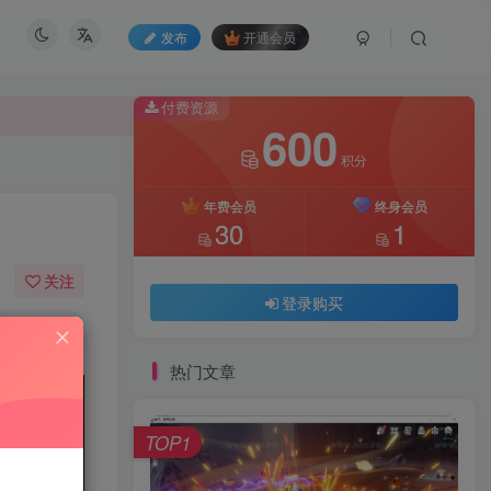
发布
开通会员
付费资源
600
积分
付费资源
600
年费会员
终身会员
积分
30
1
年费会员
终身会员
关注
30
1
登录购买
275
7
登录购买
热门文章
TOP1