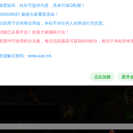
难度较高，站长可提供代搭，具体可加Q私聊！
62028087 麻烦大家重新添加！
切勿用于任何商业用途，本站不对任何人的商业行为负责。
功能已从新开启！欢迎大家踊跃讨论！
资源均可使用积分兑换，每日活跃最高可获得600积分，相当于本站所有
源解压密码：www.aae.ink
点此加群
新开