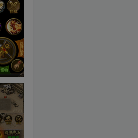
阿拉德之怒【征战星空阿拉
TOP10
德】+安卓苹果双端+GM授
权后台+运营后台+活动全开
4年前
1.2W+人已阅读
+详细教程