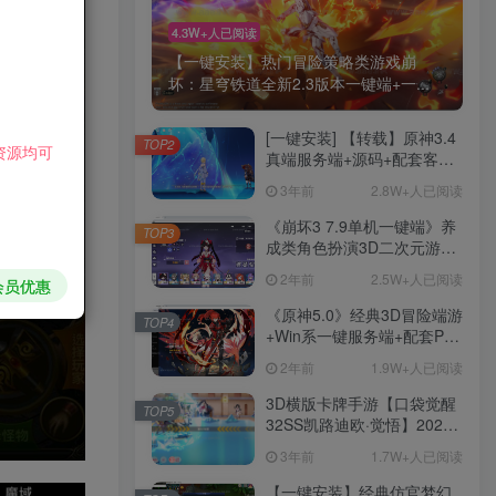
4.3W+人已阅读
【一键安装】热门冒险策略类游戏崩
坏：星穹铁道全新2.3版本一键端+一...
[一键安装] 【转载】原神3.4
TOP2
资源均可
真端服务端+源码+配套客户
端+详尽说明+GM工具+源码
HI！请登录
3年前
2.8W+人已阅读
说明文件
《崩坏3 7.9单机一键端》养
TOP3
登录
注册
成类角色扮演3D二次元游
戏、单机一键端、全角色可
2年前
2.5W+人已阅读
会员优惠
用、无限资源、附带保姆级
社交账号登录
安装教程
《原神5.0》经典3D冒险端游
TOP4
+Win系一键服务端+配套PC
客户端+新版割草机+全系卡
2年前
1.9W+人已阅读
微信登录
池文件
3D横版卡牌手游【口袋觉醒
TOP5
32SS凯路迪欧·觉悟】2023
手游
整理Centos手工端服务端
3年前
1.7W+人已阅读
+支付对接+安卓苹果双端+运
营后台+GM授权后台+代理
1283
【一键安装】经典仿官梦幻