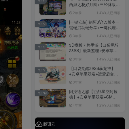
TOP6
后台
西游之花好月圆+三经脉版本
+助战分角色+VIP礼包+会员
2年前
1.4W+人已阅读
卡+剧情活动+视频搭建及其
手游资源
他修改资料
[一键安装] 崩坏3V1.5版本一
TOP7
手游源码
键端启动端分享+一键代理
+免虚拟机一键启动+女武神
3年前
1.4W+人已阅读
ID+详细指令+极简一键修改
3D横版卡牌手游【口袋觉醒
TOP8
23SS】最新整理+安卓苹果
精品端游
双端+运营后台+GM后台+详
免费下载
更多
3年前
1.4W+人已阅读
细搭建教程
【口袋觉醒29SS暴龙神】
TOP9
+安卓苹果双端+运营后台
+GM授权后台+ubuntu学习
3年前
1.2W+人已阅读
端
阿拉德之怒【征战星空阿拉
TOP10
德】+安卓苹果双端+GM授
端游资源
权后台+运营后台+活动全开
4年前
1.2W+人已阅读
+详细教程
1458篇文章
端游源码