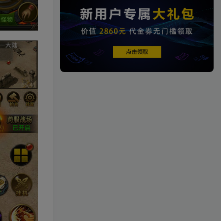
热门文章
TOP1
4.3W+人已阅读
【一键安装】热门冒险策略类游戏崩
坏：星穹铁道全新2.3版本一键端+一...
[一键安装] 【转载】原神3.4
TOP2
真端服务端+源码+配套客户
端+详尽说明+GM工具+源码
3年前
2.8W+人已阅读
说明文件
《崩坏3 7.9单机一键端》养
TOP3
成类角色扮演3D二次元游
戏、单机一键端、全角色可
2年前
2.5W+人已阅读
用、无限资源、附带保姆级
安装教程
《原神5.0》经典3D冒险端游
TOP4