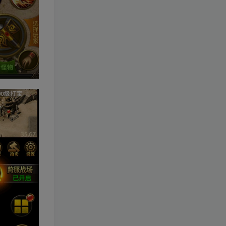
+Win系一键服务端+配套PC
客户端+新版割草机+全系卡
2年前
1.9W+人已阅读
池文件
3D横版卡牌手游【口袋觉醒
TOP5
32SS凯路迪欧·觉悟】2023
整理Centos手工端服务端
3年前
1.7W+人已阅读
+支付对接+安卓苹果双端+运
营后台+GM授权后台+代理
【一键安装】经典仿官梦幻
TOP6
后台
西游之花好月圆+三经脉版本
+助战分角色+VIP礼包+会员
2年前
1.4W+人已阅读
卡+剧情活动+视频搭建及其
他修改资料
[一键安装] 崩坏3V1.5版本一
TOP7
键端启动端分享+一键代理
+免虚拟机一键启动+女武神
3年前
1.4W+人已阅读
ID+详细指令+极简一键修改
3D横版卡牌手游【口袋觉醒
TOP8
23SS】最新整理+安卓苹果
双端+运营后台+GM后台+详
3年前
1.4W+人已阅读
细搭建教程
【口袋觉醒29SS暴龙神】
TOP9
+安卓苹果双端+运营后台
+GM授权后台+ubuntu学习
3年前
1.2W+人已阅读
端