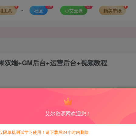
发现请向站长举报
+99
VIP
用工具
社区
小艾云盘
精美壁纸
侵权，请联系站长QQ466107887进行删除处理。
双端+GM后台+运营后台+视频教程
0
积分免费兑换！
艾尔资源网欢迎您！
仅限单机测试学习使用！请下载后24小时内删除