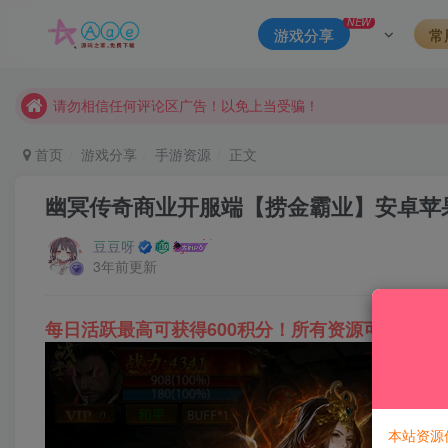
本站一律禁止以任何方式发布或转载任何违法的相关信息，访客
NEW
游戏分享
常
现在赞助会员享受专属折扣，详情点击此条公告。
请勿相信任何评论区广告！以免上当受骗！
本网站的文章部分内容可能来源于网络，仅供大家学习与参考，如有
首页
游戏分享
手游资源
正文
幽冥传奇商业开服端【捞金霸业】安卓苹果
豆豆呀
3年前更新
每日活跃最高可获得600积分！所有资源可以使用
本站资源