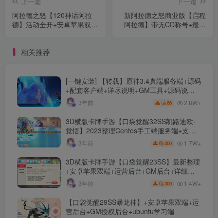
上一篇
下一篇
阿拉德之怒【120神话阿拉
新阿拉德之怒商业版【启程
德】活动全开+安卓苹果双端
阿拉德】带无CD称号+最新
+GM物品授权后台+运营后
安卓苹果双端+新运营后台
台+视频教程
+视频教程
相关推荐
[一键安装] 【转载】原神3.4真端服务端+源码
+配套客户端+详尽说明+GM工具+源码说明
文件
2.8W+
3年前
66
3D横版卡牌手游【口袋觉醒32SS凯路迪欧·
觉悟】2023整理Centos手工端服务端+支付
对接+安卓苹果双端+运营后台+GM授权后台
1.7W+
3年前
300
+代理后台
3D横版卡牌手游【口袋觉醒23SS】最新整理
+安卓苹果双端+运营后台+GM后台+详细搭
建教程
1.4W+
3年前
300
【口袋觉醒29SS暴龙神】+安卓苹果双端+运
营后台+GM授权后台+ubuntu学习端