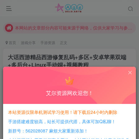
请勿相信任何评论区广告！以免上当受骗！
本网站的文章部分内容可能来源于网络，仅供大家学习与参考，如有侵权，请联系站长QQ466107887进行删除处理。
本站评论功能已从新开启！欢迎大家踊跃讨论！（用户每日活跃可得积分数量增加至600，加速获得更多免费资源！）
首页
游戏分享
手游资源
正文
本站资源大多存储在云盘，如发现链接失效，请联系我们我们会第一时间更新。
本站一律禁止以任何方式发布或转载任何违法的相关信息，访客发现请向站长举报
大话西游精品西游修复乱码+多区+安卓苹果双端
+多后台+Linux手动端+视频教程
现在赞助会员享受专属折扣，详情点击此条公告。
请勿相信任何评论区广告！以免上当受骗！
豆豆呀
关注
4年前更新
本网站的文章部分内容可能来源于网络，仅供大家学习与参考，如有侵权，请联系站长QQ466107887进行删除处理。
0
211
9
艾尔资源网欢迎您！
每日活跃最高可获得600积分！所有资源可以使用
积分免费兑换！
本站资源仅限单机测试学习使用！请下载后24小时内删除
手游搭建难度较高，站长可提供代搭，具体可加Q私聊！
新群号：562028087 麻烦大家重新添加！