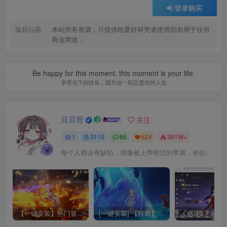
登录购买
版权问题
本站所有资源，只提供给爱好研究者使用切勿用于任何
商业用途 。
Be happy for this moment, this moment is your life.
享受当下的快乐，因为这一刻正是你的人生
豆豆呀
关注
1
3110
65
524
391W+
每个人都会有缺陷，就像被上帝咬过的苹果，有的人缺陷比较大，正是因为上帝特别喜欢他的芬芳
【一键安装】热门冒险策略类游戏崩坏：星穹铁道全新2.3版本一键端+一键代理+一键启动+免虚拟机
[一键安装] 【转载】原神3.4真端服务端+源码+配套客户端+详尽说明+GM工具+源码说明文件