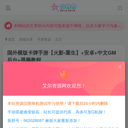
现在赞助会员享受专属折扣，详情点击此条公告。
请勿相信任何评论区广告！以免上当受骗！
本网站的文章部分内容可能来源于网络，仅供大家学习与参考，如有侵权，请联系站长QQ466107887进行删除处理。
首页
游戏分享
手游资源
正文
国外横版卡牌手游【火影•重生】+安卓+中文GM
后台+视频教程
豆豆呀
关注
4年前更新
0
518
15
艾尔资源网欢迎您！
每日活跃最高可获得600积分！所有资源可以使用
积分免费兑换！
本站资源仅限单机测试学习使用！请下载后24小时内删除
手游搭建难度较高，站长可提供代搭，具体可加Q私聊！
新群号：562028087 麻烦大家重新添加！