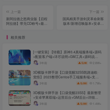
上一篇
下一篇
新阿拉德之怒商业版【启程
国风精美手游剑灵革命刺客
阿拉德】带无CD称号+最新
版本/新增召唤版本+安卓苹
安卓苹果双端+新运营后台
果双端+GM一键后台+GM软
+视频教程
件+视频搭建教程
相关推荐
[一键安装] 【转载】原神3.4真端服务端+源码
+配套客户端+详尽说明+GM工具+源码说明
文件
2.8W+
3年前
66
3D横版卡牌手游【口袋觉醒32SS凯路迪欧·
觉悟】2023整理Centos手工端服务端+支付
对接+安卓苹果双端+运营后台+GM授权后台
1.7W+
3年前
300
+代理后台
3D横版卡牌手游【口袋觉醒23SS】最新整理
+安卓苹果双端+运营后台+GM后台+详细搭
建教程
1.4W+
3年前
300