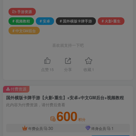
手游资源
# 视频教程
# 安卓
# 国外横版卡牌手游
# 火影•重生
# 中文GM后台
喜欢就支持一下吧
点赞
15
分享
收藏
1
付费资源
国外横版卡牌手游【火影•重生】+安卓+中文GM后台+视频教程
此内容为付费资源，请付费后查看
600
积分
30
1
年费会员
终身会员