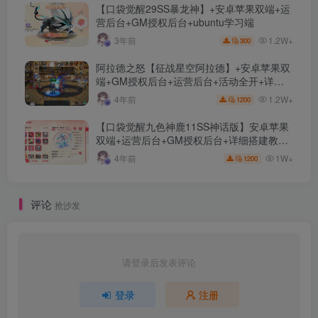
【口袋觉醒29SS暴龙神】+安卓苹果双端+运
营后台+GM授权后台+ubuntu学习端
1.2W+
3年前
300
阿拉德之怒【征战星空阿拉德】+安卓苹果双
端+GM授权后台+运营后台+活动全开+详细
教程
1.2W+
4年前
1200
【口袋觉醒九色神鹿11SS神话版】安卓苹果
双端+运营后台+GM授权后台+详细搭建教
程。
1W+
4年前
1200
评论
抢沙发
请登录后发表评论
登录
注册