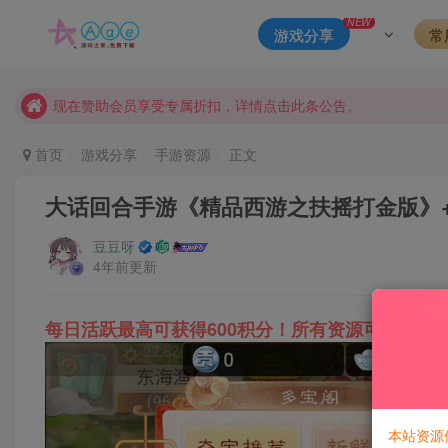
本站资源大多存储在云盘，如发现链接失效，请联系我们我们会
NEW
游戏分享
常
本站一律禁止以任何方式发布或转载任何违法的相关信息，访客
现在赞助会员享受专属折扣，详情点击此条公告。
请勿相信任何评论区广告！以免上当受骗！
本网站的文章部分内容可能来源于网络，仅供大家学习与参考，如有
首页
游戏分享
手游资源
正文
大话回合手游《精品西游之扶摇打金版》+
豆豆呀
4年前更新
每日活跃最高可获得600积分！所有资源可以使用
本站资源