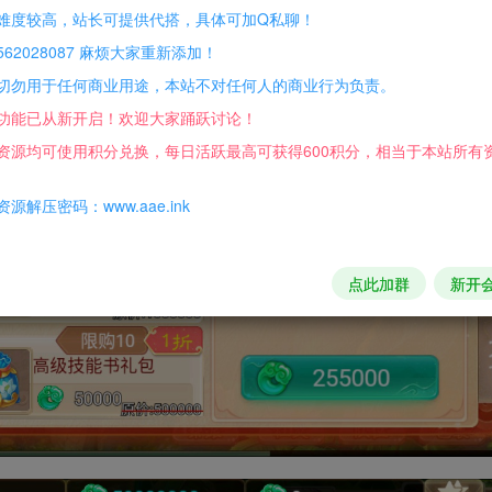
难度较高，站长可提供代搭，具体可加Q私聊！
62028087 麻烦大家重新添加！
切勿用于任何商业用途，本站不对任何人的商业行为负责。
功能已从新开启！欢迎大家踊跃讨论！
资源均可使用积分兑换，每日活跃最高可获得600积分，相当于本站所有
源解压密码：www.aae.ink
点此加群
新开