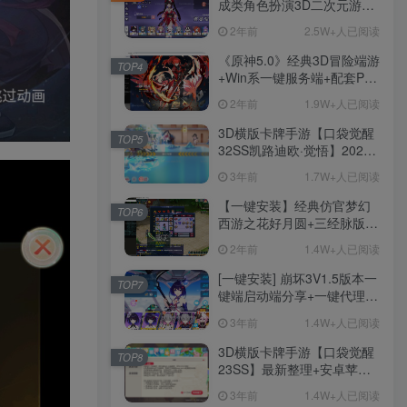
成类角色扮演3D二次元游
戏、单机一键端、全角色可
2年前
2.5W+人已阅读
用、无限资源、附带保姆级
安装教程
《原神5.0》经典3D冒险端游
TOP4
+Win系一键服务端+配套PC
客户端+新版割草机+全系卡
2年前
1.9W+人已阅读
池文件
3D横版卡牌手游【口袋觉醒
TOP5
32SS凯路迪欧·觉悟】2023
整理Centos手工端服务端
3年前
1.7W+人已阅读
+支付对接+安卓苹果双端+运
营后台+GM授权后台+代理
【一键安装】经典仿官梦幻
TOP6
后台
西游之花好月圆+三经脉版本
+助战分角色+VIP礼包+会员
2年前
1.4W+人已阅读
卡+剧情活动+视频搭建及其
他修改资料
[一键安装] 崩坏3V1.5版本一
TOP7
键端启动端分享+一键代理
+免虚拟机一键启动+女武神
3年前
1.4W+人已阅读
ID+详细指令+极简一键修改
3D横版卡牌手游【口袋觉醒
TOP8
23SS】最新整理+安卓苹果
双端+运营后台+GM后台+详
3年前
1.4W+人已阅读
细搭建教程