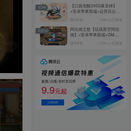
【口袋觉醒29SS暴龙神】
TOP9
+安卓苹果双端+运营后台
+GM授权后台+ubuntu学习
3年前
1.2W+人已阅读
端
阿拉德之怒【征战星空阿拉
TOP10
德】+安卓苹果双端+GM授
权后台+运营后台+活动全开
4年前
1.2W+人已阅读
+详细教程