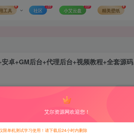
第一时间更新。
+99
VIP
用工具
社区
小艾云盘
精美壁纸
发现请向站长举报
侵权，请联系站长QQ466107887进行删除处理。
安卓+GM后台+代理后台+视频教程+全套源码
0
积分免费兑换！
艾尔资源网欢迎您！
仅限单机测试学习使用！请下载后24小时内删除