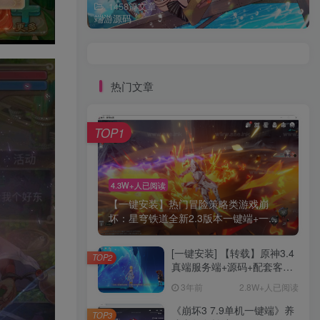
1458篇文章
端游源码
热门文章
TOP1
4.3W+人已阅读
【一键安装】热门冒险策略类游戏崩
坏：星穹铁道全新2.3版本一键端+一...
[一键安装] 【转载】原神3.4
TOP2
真端服务端+源码+配套客户
端+详尽说明+GM工具+源码
3年前
2.8W+人已阅读
说明文件
《崩坏3 7.9单机一键端》养
TOP3