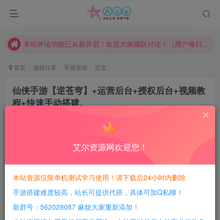
请勿相信任何评论区广告！以免上当受骗！
本网站的文章部分内容可能来源于网络，仅供大家学习与参考，如有侵权，请联系站长QQ466107887进行删除处理。
本站评论功能已从新开启！欢迎大家踊跃讨论！（用户每日活跃可得积分数量增加至600，加速获得更多免费资源！）
本站资源大多存储在云盘，如发现链接失效，请联系我们我们会第一时间更新。
首页
游戏分享
手游资源
正文
本站一律禁止以任何方式发布或转载任何违法的相关信息，访客发现请向站长举报
仙侠手游【逆苍穹】+运营后台+授权后台+视频教
现在赞助会员享受专属折扣，详情点击此条公告。
程+快速手动搭建。
请勿相信任何评论区广告！以免上当受骗！
豆豆呀
关注
本网站的文章部分内容可能来源于网络，仅供大家学习与参考，如有侵权，请联系站长QQ466107887进行删除处理。
4年前更新
1
212
11
艾尔资源网欢迎您！
每日活跃最高可获得600积分！所有资源可以使用
积分免费兑换！
本站资源仅限单机测试学习使用！请下载后24小时内删除
手游搭建难度较高，站长可提供代搭，具体可加Q私聊！
新群号：562028087 麻烦大家重新添加！