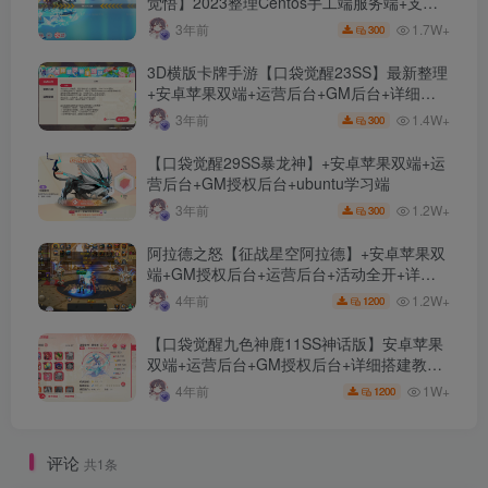
觉悟】2023整理Centos手工端服务端+支付
对接+安卓苹果双端+运营后台+GM授权后台
1.7W+
3年前
300
+代理后台
3D横版卡牌手游【口袋觉醒23SS】最新整理
+安卓苹果双端+运营后台+GM后台+详细搭
建教程
1.4W+
3年前
300
【口袋觉醒29SS暴龙神】+安卓苹果双端+运
营后台+GM授权后台+ubuntu学习端
1.2W+
3年前
300
阿拉德之怒【征战星空阿拉德】+安卓苹果双
端+GM授权后台+运营后台+活动全开+详细
教程
1.2W+
4年前
1200
【口袋觉醒九色神鹿11SS神话版】安卓苹果
双端+运营后台+GM授权后台+详细搭建教
程。
1W+
4年前
1200
评论
共1条