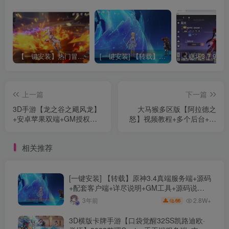
【一键安装】热门冒险策略类游戏崩坏：星穹铁道全新2.3版本一键端+一键代理+一键启动+免虚拟机
[一键安装] 【转载】原神3.4真端服务端+源码+配套客户端+详尽说明+GM工具+源码说明文件
上一篇
下一篇
3D手游【龙之谷之飓风龙】
大马猴多区版【阿拉德之
+安卓苹果双端+GM授权后
怒】视频教程+多个后台+安
台+自动搭建脚本+手动搭建
卓苹果双端
端。
相关推荐
[一键安装] 【转载】原神3.4真端服务端+源码
+配套客户端+详尽说明+GM工具+源码说明
文件
2.8W+
3年前
66
3D横版卡牌手游【口袋觉醒32SS凯路迪欧·