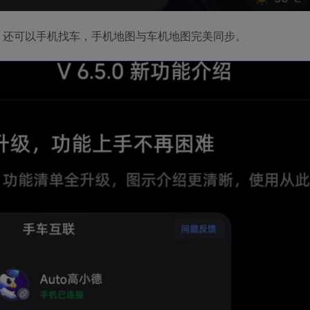
，还可以手机找车，手机地图与车机地图完美同步。