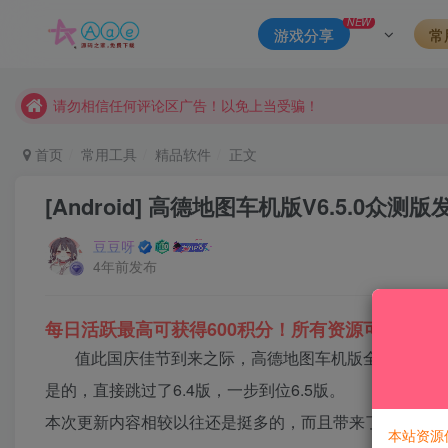
本站一律禁止以任何方式发布或转载任何违法的相关信息，访客
NEW
游戏分享
常
现在赞助会员享受专属折扣，详情点击此条公告。
请勿相信任何评论区广告！以免上当受骗！
本网站的文章部分内容可能来源于网络，仅供大家学习与参考，如有
首页
常用工具
精品软件
正文
[Android] 高德地图车机版V6.5.0
豆豆呀
4年前发布
每日活跃最高可获得600积分！所有资源可以使用
值此国庆佳节到来之际，高德地图车机版全新发布了V6
是的，直接跳过了6.4版，一步到位6.5版。
本次更新内容相较以往还是挺多的，而且带来了不少实用
本站资源