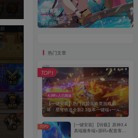
端游资源
1458篇文章
端游源码
热门文章
TOP1
4.3W+人已阅读
【一键安装】热门冒险策略类游戏崩
坏：星穹铁道全新2.3版本一键端+一...
[一键安装] 【转载】原神3.4
TOP2
真端服务端+源码+配套客户
端+详尽说明+GM工具+源码