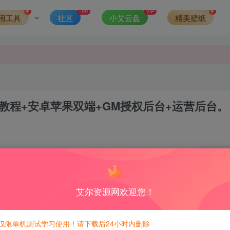
发现请向站长举报
+99
VIP
用工具
社区
小艾云盘
精美壁纸
侵权，请联系站长QQ466107887进行删除处理。
教程+安卓苹果双端+GM授权后台+运营后台。
1
积分免费兑换！
艾尔资源网欢迎您！
仅限单机测试学习使用！请下载后24小时内删除