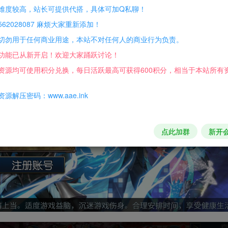
难度较高，站长可提供代搭，具体可加Q私聊！
62028087 麻烦大家重新添加！
切勿用于任何商业用途，本站不对任何人的商业行为负责。
功能已从新开启！欢迎大家踊跃讨论！
资源均可使用积分兑换，每日活跃最高可获得600积分，相当于本站所有
源解压密码：www.aae.ink
点此加群
新开