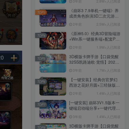
3年前
2.8W+人已阅读
说明文件
《崩坏3 7.9单机一键端》养
TOP3
成类角色扮演3D二次元游
戏、单机一键端、全角色可
2年前
2.5W+人已阅读
用、无限资源、附带保姆级
安装教程
《原神5.0》经典3D冒险端游
TOP4
+Win系一键服务端+配套PC
客户端+新版割草机+全系卡
2年前
1.9W+人已阅读
池文件
3D横版卡牌手游【口袋觉醒
TOP5
32SS凯路迪欧·觉悟】2023
整理Centos手工端服务端
3年前
1.7W+人已阅读
+支付对接+安卓苹果双端+运
营后台+GM授权后台+代理
【一键安装】经典仿官梦幻
TOP6
后台
西游之花好月圆+三经脉版本
+助战分角色+VIP礼包+会员
2年前
1.4W+人已阅读
卡+剧情活动+视频搭建及其
他修改资料
[一键安装] 崩坏3V1.5版本一
TOP7
键端启动端分享+一键代理
+免虚拟机一键启动+女武神
3年前
1.4W+人已阅读
ID+详细指令+极简一键修改
3D横版卡牌手游【口袋觉醒
TOP8