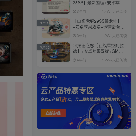
23SS】最新整理+安卓苹果
双端+运营后台+GM后台+详
3年前
1.4W+人已阅读
细搭建教程
【口袋觉醒29SS暴龙神】
TOP9
+安卓苹果双端+运营后台
+GM授权后台+ubuntu学习
3年前
1.2W+人已阅读
端
阿拉德之怒【征战星空阿拉
TOP10
德】+安卓苹果双端+GM授
权后台+运营后台+活动全开
4年前
1.2W+人已阅读
+详细教程