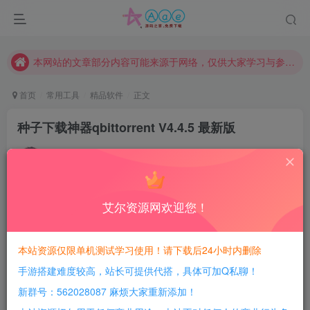
现在赞助会员享受专属折扣，详情点击此条公告。
请勿相信任何评论区广告！以免上当受骗！
本网站的文章部分内容可能来源于网络，仅供大家学习与参考，如有侵权，请联系站长QQ466107887进行删除处理。
首页
常用工具
精品软件
正文
种子下载神器qbittorrent V4.4.5 最新版
豆豆呀
关注
4年前发布
6
114
14
艾尔资源网欢迎您！
每日活跃最高可获得600积分！所有资源可以使用
积分免费兑换！
qBittorrent是最好用的免费开源BitTorrent客户端，磁力
本站资源仅限单机测试学习使用！请下载后24小时内删除
手游搭建难度较高，站长可提供代搭，具体可加Q私聊！
无
视敏感及版权
链接BT种子下载工具，
新群号：562028087 麻烦大家重新添加！