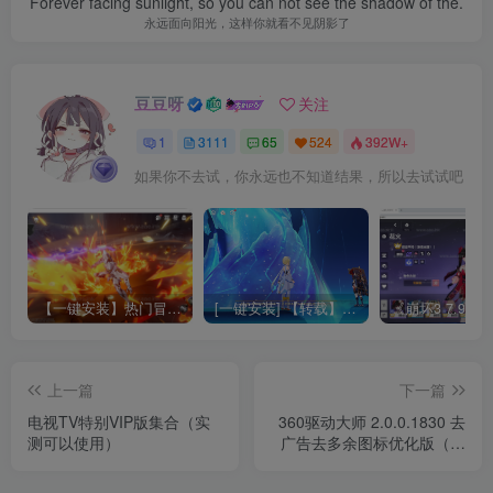
Forever facing sunlight, so you can not see the shadow of the.
永远面向阳光，这样你就看不见阴影了
豆豆呀
关注
1
3111
65
524
392W+
如果你不去试，你永远也不知道结果，所以去试试吧
【一键安装】热门冒险策略类游戏崩坏：星穹铁道全新2.3版本一键端+一键代理+一键启动+免虚拟机
[一键安装] 【转载】原神3.4真端服务端+源码+配套客户端+详尽说明+GM工具+源码说明文件
上一篇
下一篇
电视TV特别VIP版集合（实
360驱动大师 2.0.0.1830 去
测可以使用）
广告去多余图标优化版（单
文件版 + 网卡版）