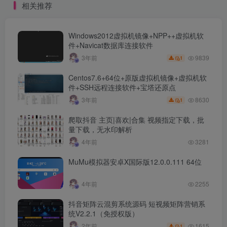
相关推荐
Windows2012虚拟机镜像+NPP++虚拟机软
件+Navicat数据库连接软件
9839
3年前
1
Centos7.6+64位+原版虚拟机镜像+虚拟机软
件+SSH远程连接软件+宝塔还原点
8630
3年前
1
爬取抖音 主页|喜欢|合集 视频指定下载，批
量下载，无水印解析
4年前
3281
MuMu模拟器安卓X国际版12.0.0.111 64位
4年前
2255
抖音矩阵云混剪系统源码 短视频矩阵营销系
统V2.2.1（免授权版）
1615
2年前
1