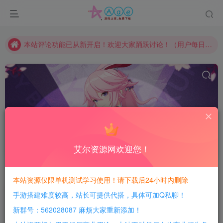
本网站的文章部分内容可能来源于网络，仅供大家学习与参考，如有侵权，请联系站长QQ466107887进行删除处理。
本站评论功能已从新开启！欢迎大家踊跃讨论！（用户每日活跃可得积分数量增加至600，加速获得更多免费资源！）
本站资源大多存储在云盘，如发现链接失效，请联系我们我们会第一时间更新。
本站一律禁止以任何方式发布或转载任何违法的相关信息，访客发现请向站长举报
现在赞助会员享受专属折扣，详情点击此条公告。
请勿相信任何评论区广告！以免上当受骗！
本网站的文章部分内容可能来源于网络，仅供大家学习与参考，如有侵权，请联系站长QQ466107887进行删除处理。
GGE
共18篇
艾尔资源网欢迎您！
排序
发布
更新
随机
浏览
点赞
评论
本站资源仅限单机测试学习使用！请下载后24小时内删除
6
16
手游搭建难度较高，站长可提供代搭，具体可加Q私聊！
新群号：562028087 麻烦大家重新添加！