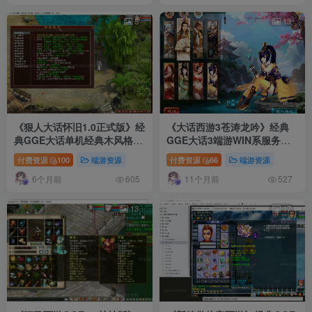
5
13
《狠人大话怀旧1.0正式版》经
《大话西游3苍涛龙吟》经典
典GGE大话单机经典木风格宽
GGE大话3端游WIN系服务端
屏版端游Windows一键服务端
+PC客户端+网关工具+全套源
付费资源
100
端游资源
付费资源
66
端游资源
+PC客户端+详细启动教程
码+超详细攻略+详细搭建教程
6个月前
11个月前
605
527
13
17