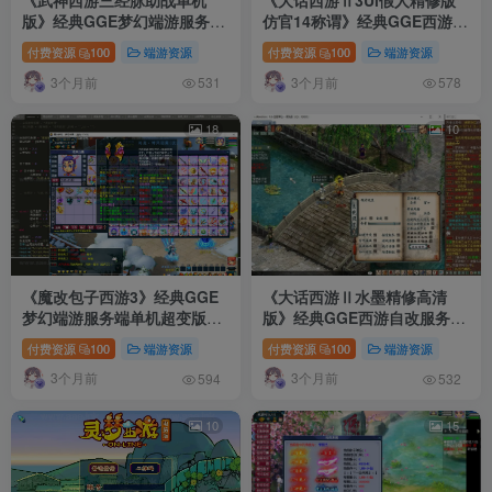
《武神西游三经脉助战单机
《大话西游Ⅱ3Ui假人精修版
版》经典GGE梦幻端游服务端
仿官14称谓》经典GGE西游自
单机版+配套客户端+GM功能
改服务端+天梯竞赛+GM工具
付费资源
100
端游资源
付费资源
100
端游资源
网关+全新UI+大量玩法说明
+超详细攻略+顶级号存档+视
3个月前
3个月前
+详细启动教程
频教程
531
578
18
10
《魔改包子西游3》经典GGE
《大话西游Ⅱ水墨精修高清
梦幻端游服务端单机超变版
版》经典GGE西游自改服务端
+配套客户端+GM功能网关+配
+天梯竞赛+GM工具+配套源码
付费资源
100
端游资源
付费资源
100
端游资源
套源码+大量玩法说明+详细启
+部分功能优化+视频教程
3个月前
3个月前
动教程
594
532
10
15