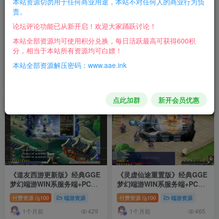
本站资源切勿用于任何商业用途，本站不对任何人的商业行为负
责。
论坛评论功能已从新开启！欢迎大家踊跃讨论！
本站全部资源均可使用积分兑换，每日活跃最高可获得600积
《传世西游更新版》经典GGE
《大唐西游超变》经典GGE梦
分，相当于本站所有资源均可白嫖！
梦幻西游端游WIN系服务端
幻西游端游WIN系服务端+PC
+PC客户端+GM网关工具+前
客户端+GM网关工具+前后端
本站全部资源解压密码：www.aae.ink
付费资源
100
端游资源
付费资源
100
端游资源
后端全套源码+视频搭建教程
全套源码+详细搭建教程
28天前
28天前
652
330
点此加群
新开会员优惠
16
16
《道友西游更新版》经典GGE
《灵虚仙途重置版》经典GGE
梦幻端游WIN系服务端+PC客
梦幻端游WIN系服务端+PC客
户端+GM网关工具+前后端全
户端+网关+内置GM工具+详细
付费资源
100
端游资源
付费资源
100
端游资源
套源码+详细搭建教程
搭建教程+前后端全套源码
1个月前
1个月前
429
465