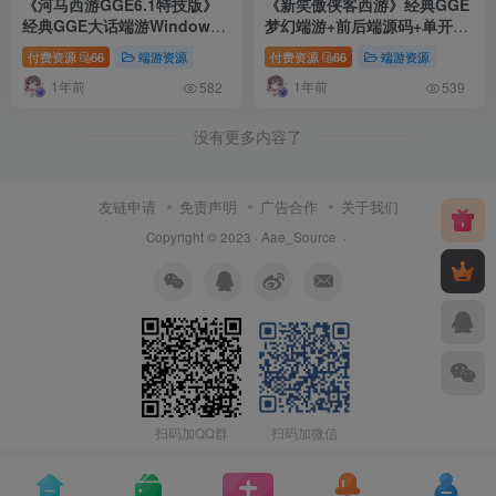
《河马西游GGE6.1特技版》
《新笑傲侠客西游》经典GGE
经典GGE大话端游Windows
梦幻端游+前后端源码+单开助
一键服务端+PC客户端+GM工
战系统+赐福+绝学+扫荡+挂机
付费资源
66
端游资源
付费资源
66
端游资源
具+详细搭建教程
+称谓升级+新增大量宝宝
1年前
1年前
582
539
没有更多内容了
友链申请
免责声明
广告合作
关于我们
Copyright © 2023 ·
Aae_Source
·
扫码加QQ群
扫码加微信