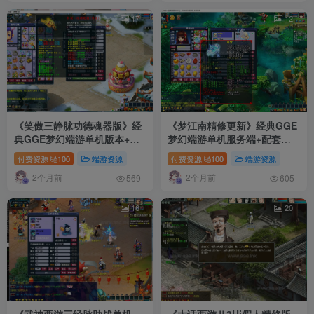
17
12
《笑傲三静脉功德魂器版》经
《梦江南精修更新》经典GGE
典GGE梦幻端游单机版本+狰
梦幻端游单机服务端+配套客
战之玉+切割神器+装备进阶
户端+GM工具+全套源码+详细
付费资源
100
端游资源
付费资源
100
端游资源
+卡片系统+详细启动教程
攻略+详细启动教程
2个月前
2个月前
569
605
16
20