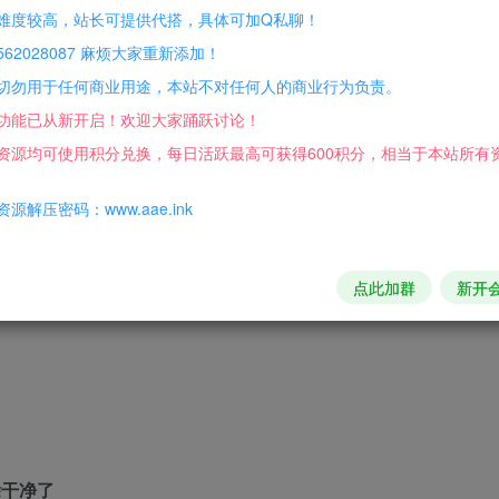
难度较高，站长可提供代搭，具体可加Q私聊！
62028087 麻烦大家重新添加！
切勿用于任何商业用途，本站不对任何人的商业行为负责。
功能已从新开启！欢迎大家踊跃讨论！
缘，有能力的朋友也可以自己动手
资源均可使用积分兑换，每日活跃最高可获得600积分，相当于本站所有
条可以出)
源解压密码：www.aae.ink
运气好能连秒3下
荒力劈二三十连
点此加群
新开
除干净了