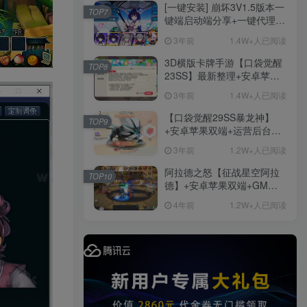
他修改资料
[一键安装] 崩坏3V1.5版本一
TOP7
键端启动端分享+一键代理
+免虚拟机一键启动+女武神
3年前
1.4W+人已阅读
ID+详细指令+极简一键修改
3D横版卡牌手游【口袋觉醒
TOP8
23SS】最新整理+安卓苹果
双端+运营后台+GM后台+详
3年前
1.4W+人已阅读
细搭建教程
【口袋觉醒29SS暴龙神】
TOP9
+安卓苹果双端+运营后台
+GM授权后台+ubuntu学习
3年前
1.2W+人已阅读
端
阿拉德之怒【征战星空阿拉
TOP10
德】+安卓苹果双端+GM授
权后台+运营后台+活动全开
4年前
1.2W+人已阅读
+详细教程