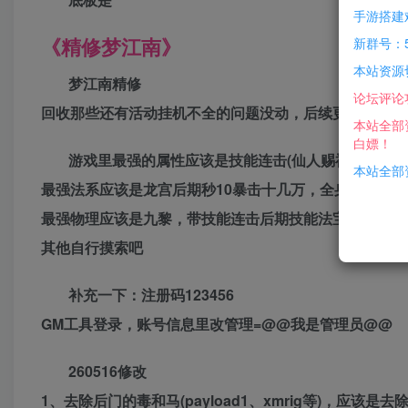
手游搭建
《精修梦江南》
新群号：5
本站资源
梦江南精修
论坛评论
回收那些还有活动挂机不全的问题没动，后续更新也是随
本站全部
白嫖！
游戏里最强的属性应该是技能连击(仙人赐福和神话词
本站全部资
最强法系应该是龙宫后期秒10暴击十几万，全身技能连击
最强物理应该是九黎，带技能连击后期技能法宝高级了三
其他自行摸索吧
补充一下：注册码123456
GM工具登录，账号信息里改管理=@@我是管理员@@
260516修改
1、去除后门的毒和马(payload1、xmrig等)，应该是去