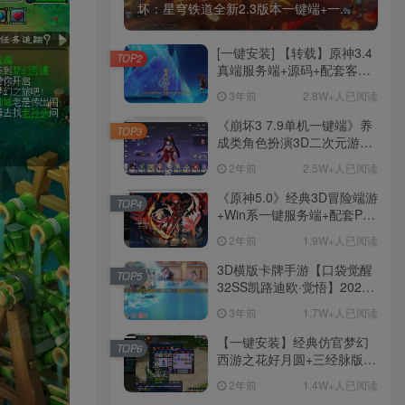
坏：星穹铁道全新2.3版本一键端+一...
[一键安装] 【转载】原神3.4
TOP2
真端服务端+源码+配套客户
端+详尽说明+GM工具+源码
3年前
2.8W+人已阅读
说明文件
《崩坏3 7.9单机一键端》养
TOP3
成类角色扮演3D二次元游
戏、单机一键端、全角色可
2年前
2.5W+人已阅读
用、无限资源、附带保姆级
安装教程
《原神5.0》经典3D冒险端游
TOP4
+Win系一键服务端+配套PC
客户端+新版割草机+全系卡
2年前
1.9W+人已阅读
池文件
3D横版卡牌手游【口袋觉醒
TOP5
32SS凯路迪欧·觉悟】2023
整理Centos手工端服务端
3年前
1.7W+人已阅读
+支付对接+安卓苹果双端+运
营后台+GM授权后台+代理
【一键安装】经典仿官梦幻
TOP6
后台
西游之花好月圆+三经脉版本
+助战分角色+VIP礼包+会员
2年前
1.4W+人已阅读
卡+剧情活动+视频搭建及其