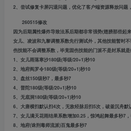
2、尝试修复卡屏闪退问题，优化了客户端资源释放问题
260515修改
因为后期属性爆炸导致法系后期都非常强势(翅膀那些起
女儿、凌波和九黎调整系数先行测试外，其他技能暂时不
伤技能不会调整系数，毕竟固伤技能的门派不是封系就是
1、女儿雨落寒沙180级(等级/20+1)秒10
2、地府阎罗令180级(等级/20+1)秒10
3、盘丝150级秒7，最多秒7
4、普陀180级(等级/20+1)秒10
5、无底洞180级(等级/20+1)秒10
6、大唐横扫默认扫4次，无敌经脉后扫5次，破釜沉舟默认
7、女儿满天花雨结果系数增加0.25，惊鸿起舞最多秒7
8、地府(诛刑毒师流派)百鬼最多秒7