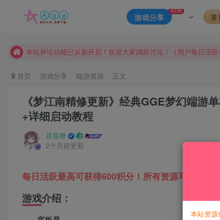
请勿相信任何评论区广告！以免上当受骗！
NEW
游戏分享
常
本网站的文章部分内容可能来源于网络，仅供大家学习与参考，如有
本站评论功能已从新开启！欢迎大家踊跃讨论！（用户每日活跃
本站资源大多存储在云盘，如发现链接失效，请联系我们我们会
本站一律禁止以任何方式发布或转载任何违法的相关信息，访客
首页
游戏分享
端游资源
正文
现在赞助会员享受专属折扣，详情点击此条公告。
《梦江南精修更新》经典GGE梦幻端游单
请勿相信任何评论区广告！以免上当受骗！
+详细启动教程
本网站的文章部分内容可能来源于网络，仅供大家学习与参考，如有
豆豆呀
2个月前更新
每日活跃最高可获得600积分！所有资源可以使用
游戏介绍：
本站资源
底板是