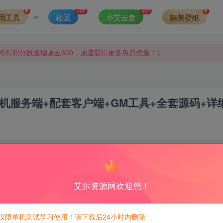
+99
VIP
用工具
社区
小艾云盘
精美壁纸
侵权，请联系站长QQ466107887进行删除处理。
可得积分数量增加至600，加速获得更多免费资源！）
第一时间更新。
发现请向站长举报
机服务端+配套客户端+GM工具+全套源码+详
侵权，请联系站长QQ466107887进行删除处理。
3
积分免费兑换！
艾尔资源网欢迎您！
仅限单机测试学习使用！请下载后24小时内删除