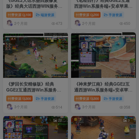
《GGE2大话水墨四族修复
《笔绘西行》经典GGE2互通
版》经典大话西游WIN服务端
西游Win系服务端+安卓苹果
+安卓/PC互通+一键多开组队
PC三端+GM工具+全套源码
付费资源
100
端游资源
付费资源
200
手游资源
+内置GM工具+全套源码+视频
+详细搭建教程
2个月前
2个月前
教程
473
450
16
13
《梦回长安精修版》经典
《神来梦江南》经典GGE2互
GGE2互通西游Win系服务端
通西游Win系服务端+安卓苹果
+安卓苹果PC三端+GM工具
PC三端+全套源码+详细搭建教
付费资源
300
手游资源
付费资源
300
手游资源
+全套源码+高清画质修复+详
程+详细攻略
3个月前
3个月前
细搭建教程
514
358
20
9