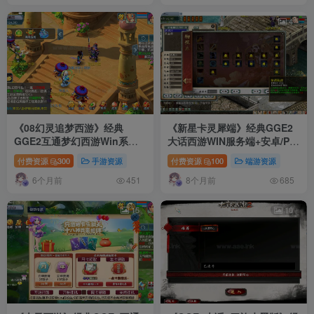
4
《08幻灵追梦西游》经典
《新星卡灵犀端》经典GGE2
GGE2互通梦幻西游Win系服
大话西游WIN服务端+安卓/PC
务端+安卓苹果PC三端+客户端
互通+一键多开组队+内置GM
付费资源
300
手游资源
付费资源
100
端游资源
编译工具+全套源码+详细搭建
工具+全套源码
6个月前
8个月前
教程
451
685
15
10