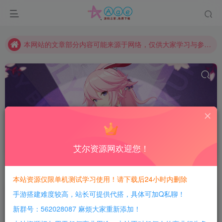
现在赞助会员享受专属折扣，详情点击此条公告。
请勿相信任何评论区广告！以免上当受骗！
本网站的文章部分内容可能来源于网络，仅供大家学习与参考，如有侵权，请联系站长QQ466107887进行删除处理。
GGE2
共19篇
艾尔资源网欢迎您！
排序
发布
更新
随机
浏览
点赞
评论
本站资源仅限单机测试学习使用！请下载后24小时内删除
23
13
手游搭建难度较高，站长可提供代搭，具体可加Q私聊！
新群号：562028087 麻烦大家重新添加！