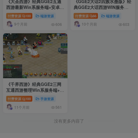
《大圣西游》经典GGE2互通
《GGE2大话2四族水墨版》经
西游最新Win系服务端+安卓苹
典GGE2大话西游WIN服务端
果PC三端+全套源码+详细搭建
+安卓/PC互通+一键多开组队
付费资源
100
端游资源
付费资源
66
端游资源
教程
+内置GM工具+全套源码+详细
9个月前
10个月前
教程
606
603
17
《千界西游》经典GGE2三网
互通西游整理Win系服务端+全
套源码+安卓苹果PC三端+攻略
付费资源
100
手游资源
合集+详细搭建教程
11个月前
561
没有更多内容了