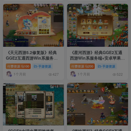
19
23
《天元西游5.2修复版》经典
《星河西游》经典GGE2互通
GGE2互通西游Win系服务端
西游Win系服务端+安卓苹果
+三端互通+内置GM工具+详细
PC三端+GM网关+全套源码
付费资源
100
手游资源
付费资源
200
手游资源
攻略+全套源码+详细搭建教程
+详细搭建教程
1个月前
1个月前
427
522
14
15