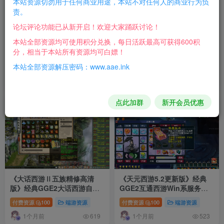
本站资源切勿用于任何商业用途，本站不对任何人的商业行为负
责。
论坛评论功能已从新开启！欢迎大家踊跃讨论！
本站全部资源均可使用积分兑换，每日活跃最高可获得600积
《神界天海西柚》经典GGE2
《天元西游自改1.99更新版》
分，相当于本站所有资源均可白嫖！
互通梦幻西游Win系一键服务
经典GGE2梦幻西游Win系服
端+安卓苹果PC三端+内置GM
务端+假人陪玩+内置GM工具
本站全部资源解压密码：www.aae.ink
付费资源
300
手游资源
付费资源
100
端游资源
工具+全套源码+详细搭建教程
+超详细攻略+详细启动教程
9天前
12天前
400
374
点此加群
新开会员优惠
17
22
《大话西游Ⅱ五族精修高清
《天元西游5.2更新版》经典
版》经典GGE2大话西游自改
GGE2互通西游Win系服务端
服务端+天梯竞赛+内置GM工
+三端互通+内置GM工具+详细
付费资源
100
端游资源
付费资源
100
端游资源
具+配套源码+部分功能优化
攻略+全套源码+详细搭建教程
1个月前
1个月前
+零元购
619
523