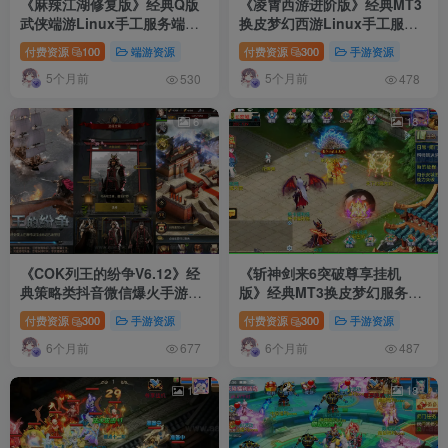
《麻辣江湖修复版》经典Q版
《凌霄西游进阶版》经典MT3
武侠端游Linux手工服务端
换皮梦幻西游Linux手工服务
+PC客户端+网页注册+GM后
端+安卓苹果双端+GM后台+详
付费资源
100
端游资源
付费资源
300
手游资源
台+详细搭建教程
细搭建教程+全套源码
5个月前
5个月前
530
478
6
18
《COK列王的纷争V6.12》经
《斩神剑来6突破尊享挂机
典策略类抖音微信爆火手游
版》经典MT3换皮梦幻服务端
WIN系一键服务端+单安卓
+Linux手工服务端+安卓苹果
付费资源
300
手游资源
付费资源
300
手游资源
+GM后台+详细搭建教程
双端+GM后台+详细搭建教程
6个月前
6个月前
+全套源码
677
487
12
18