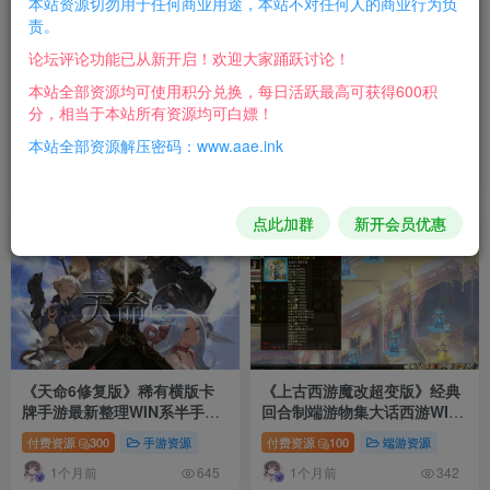
本站资源切勿用于任何商业用途，本站不对任何人的商业行为负
责。
论坛评论功能已从新开启！欢迎大家踊跃讨论！
本站全部资源均可使用积分兑换，每日活跃最高可获得600积
《天穹西游》经典MT3换皮梦
《醉西游本地端》经典典藏
分，相当于本站所有资源均可白嫖！
幻西游Linux手工服务端+安卓
MMORPG端游Win系服务端
苹果双端+GM后台+详细搭建
+PC客户端+GM后台+详细搭
本站全部资源解压密码：www.aae.ink
付费资源
300
手游资源
付费资源
100
端游资源
教程+全套源码
建教程
昨天
12天前
475
517
点此加群
新开会员优惠
25
10
《天命6修复版》稀有横版卡
《上古西游魔改超变版》经典
牌手游最新整理WIN系半手工
回合制端游物集大话西游WIN
服务端+安卓+GM后台+解密工
游戏服务端+GM后台+前后端
付费资源
300
手游资源
付费资源
100
端游资源
具+详细搭建教程
源码+配套工具+登录器详细教
1个月前
1个月前
程
645
342