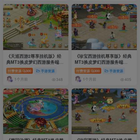
18
12
《天巡西游2尊享挂机版》经
《珍宝西游挂机尊享版》经典
典MT3换皮梦幻西游服务端
MT3换皮梦幻西游服务端
+Linux手工服务端+安卓苹果
+Linux手工服务端+安卓苹果
付费资源
300
手游资源
付费资源
300
手游资源
双端+GM后台+全套源码+详细
双端+GM后台+全套源码+详细
1个月前
1个月前
搭建教程
搭建教程
348
405
18
15