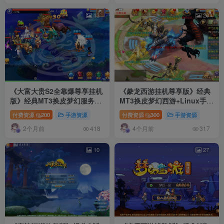
13
20
《大富大贵S2全靠爆尊享挂机
《豢龙西游挂机尊享版》经典
版》经典MT3换皮梦幻服务端
MT3换皮梦幻西游+Linux手工
+Linux手工服务端+安卓苹果
服务端+安卓苹果双端+GM后
付费资源
200
手游资源
付费资源
300
手游资源
双端+GM后台+详细搭建教程
台+详细搭建教程+全套源码
2个月前
4个月前
+全套源码
418
317
10
27