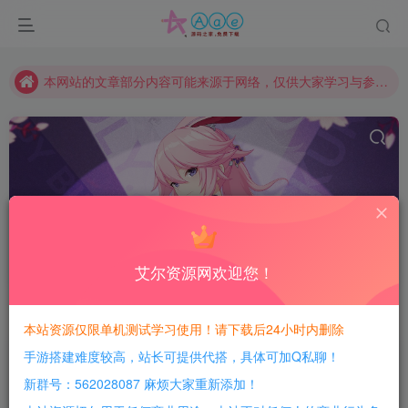
现在赞助会员享受专属折扣，详情点击此条公告。
请勿相信任何评论区广告！以免上当受骗！
本网站的文章部分内容可能来源于网络，仅供大家学习与参考，如有侵权，请联系站长QQ466107887进行删除处理。
GM后台
共165篇
艾尔资源网欢迎您！
排序
发布
更新
随机
浏览
点赞
评论
本站资源仅限单机测试学习使用！请下载后24小时内删除
25
10
手游搭建难度较高，站长可提供代搭，具体可加Q私聊！
新群号：562028087 麻烦大家重新添加！